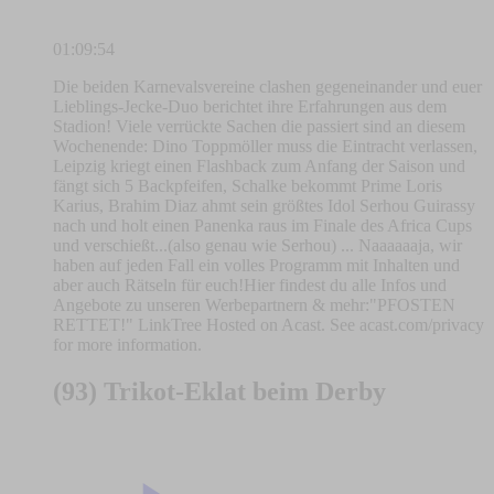
01:09:54
Die beiden Karnevalsvereine clashen gegeneinander und euer
Lieblings-Jecke-Duo berichtet ihre Erfahrungen aus dem
Stadion! Viele verrückte Sachen die passiert sind an diesem
Wochenende: Dino Toppmöller muss die Eintracht verlassen,
Leipzig kriegt einen Flashback zum Anfang der Saison und
fängt sich 5 Backpfeifen, Schalke bekommt Prime Loris
Karius, Brahim Diaz ahmt sein größtes Idol Serhou Guirassy
nach und holt einen Panenka raus im Finale des Africa Cups
und verschießt...(also genau wie Serhou) ... Naaaaaaja, wir
haben auf jeden Fall ein volles Programm mit Inhalten und
aber auch Rätseln für euch!Hier findest du alle Infos und
Angebote zu unseren Werbepartnern & mehr:"PFOSTEN
RETTET!" LinkTree Hosted on Acast. See acast.com/privacy
for more information.
(93) Trikot-Eklat beim Derby