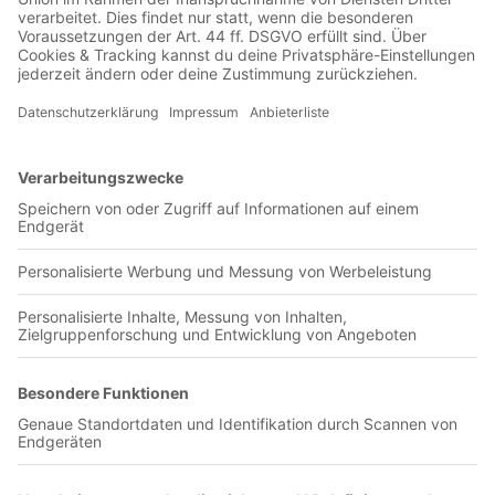
01:29:18
Die dritte Derbypleite this season - joa, das ist ne Ansage. Die
Hertha verliert zu Hause 1:4 gegen Union, steckt weiter unten
fest und liefert damit unser Top-Thema diese Woche. Wir
diskutieren bei Doppelspitze den merkwürdigen Trikot-Eklat
nach Abpfiff in der Ostkurve (why?), die immer
wiederkehrenden Problemmuster und das zerrüttete Verhältnis
zwischen Fans und Team. Und das vor den Wochen der
Wahrheit, naaaja Was steht sonst auf dem Zettel? Köln dreht
das Spiel gegen Mainz und Herthas Konkurrenz verliert zum
Glück auch. Außerdem besprechen wir die Hinspiele auf dem
europäischen Parkett und freuen uns über Underdog-Siege.
Einschalten, mitfiebern, genießen, eure Doppelspitze Leon
Ginzel (@laeonn) und Henning Schneider (@gewerbeglitzer)
Kontakt: Instagram Facebook Twitter