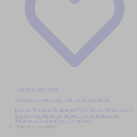
Alles zu deinem Verein
Verpasse nie wieder einen Titel zu deinem Verein.
Borussia Dortmund
Hamburger SV
FC Bayern München
1.FC
Nürnberg
Bor. Mönchengladbach
1. FC Köln
Hannover
96
Eintracht Frankfurt
Bayer Leverkusen
Podcasts / Hörbücher