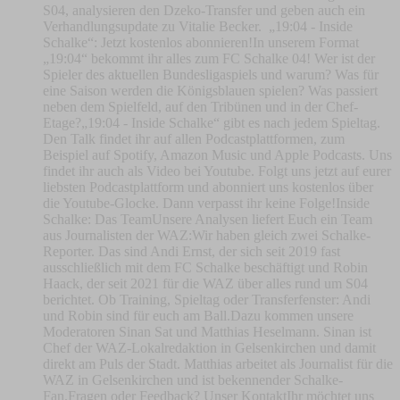
S04, analysieren den Dzeko-Transfer und geben auch ein
Verhandlungsupdate zu Vitalie Becker. „19:04 - Inside
Schalke“: Jetzt kostenlos abonnieren!In unserem Format
„19:04“ bekommt ihr alles zum FC Schalke 04! Wer ist der
Spieler des aktuellen Bundesligaspiels und warum? Was für
eine Saison werden die Königsblauen spielen? Was passiert
neben dem Spielfeld, auf den Tribünen und in der Chef-
Etage?„19:04 - Inside Schalke“ gibt es nach jedem Spieltag.
Den Talk findet ihr auf allen Podcastplattformen, zum
Beispiel auf Spotify, Amazon Music und Apple Podcasts. Uns
findet ihr auch als Video bei Youtube. Folgt uns jetzt auf eurer
liebsten Podcastplattform und abonniert uns kostenlos über
die Youtube-Glocke. Dann verpasst ihr keine Folge!Inside
Schalke: Das TeamUnsere Analysen liefert Euch ein Team
aus Journalisten der WAZ:Wir haben gleich zwei Schalke-
Reporter. Das sind Andi Ernst, der sich seit 2019 fast
ausschließlich mit dem FC Schalke beschäftigt und Robin
Haack, der seit 2021 für die WAZ über alles rund um S04
berichtet. Ob Training, Spieltag oder Transferfenster: Andi
und Robin sind für euch am Ball.Dazu kommen unsere
Moderatoren Sinan Sat und Matthias Heselmann. Sinan ist
Chef der WAZ-Lokalredaktion in Gelsenkirchen und damit
direkt am Puls der Stadt. Matthias arbeitet als Journalist für die
WAZ in Gelsenkirchen und ist bekennender Schalke-
Fan.Fragen oder Feedback? Unser KontaktIhr möchtet uns