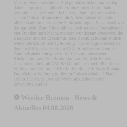
Merz derweil ein schiefes Bild geradezurücken und zerlegt
dabei langsam das politische Wohnzimmer. Loriot hätte
vermutlich seine Freude. Fabian weniger – der muss sich nach
seinem Fahrstuhl-Interview mit Außenminister Wadephul
plötzlich anhören, er mache Satiresendungen. So satirisch war
das gar nicht! Zum Glück gibt es noch seriösen Journalismus:
vier Stunden Ina’s Nacht, mehrere wundersam wiederbefüllte
Biergläser und die Erkenntnis, dass Zweitligafußball endlich
wieder ehrlich ist. Schlag & Fertig – der einzige Podcast, bei
dem die FIFA privatisiert, die CDU loriotisiert und ein Ex-
Nationalspieler enteignet wird. Also zumindest seine
Rückennummer. Eine Produktion von Flutlicht-Film in
Zusammenarbeit mit AM|PM Du möchtest mehr über unsere
Werbepartner erfahren? Hier findest du alle Infos & Rabatte
Du möchtest Werbung in diesem Podcast schalten? Dann
erfahre hier mehr über die Werbemöglichkeiten bei
Seven.One Audio!
⚽ Werder Bremen - News &
Aktuelles 04.08.2026