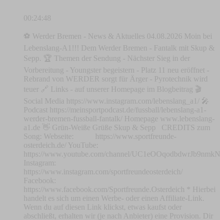
00:24:48
⚽ Werder Bremen - News & Aktuelles 04.08.2026 Moin bei
Lebenslang-A1!!! Dem Werder Bremen - Fantalk mit Skup &
Sepp. 🏆 Themen der Sendung - Nächster Sieg in der
Vorbereitung - Youngster begeistern - Platz 11 neu eröffnet -
Rebrand von WERDER sorgt für Ärger - Pyrotechnik wird
teuer 🔗 Links - auf unserer Homepage im Blogbeitrag 🎬
Social Media https://www.instagram.com/lebenslang_a1/ 🎤
Podcast https://meinsportpodcast.de/fussball/lebenslang-a1-
werder-bremen-fussball-fantalk/ Homepage www.lebenslang-
a1.de 👋 Grün-Weiße Grüße Skup & Sepp CREDITS zum
Song: Webseite: https://www.sportfreunde-
osterdeich.de/ YouTube:
https://www.youtube.com/channel/UC1eOOqodbdwrJb9nm
Instagram:
https://www.instagram.com/sportfreundeosterdeich/
Facebook:
https://www.facebook.com/Sportfreunde.Osterdeich * Hierbei
handelt es sich um einen Werbe- oder einen Affiliate-Link.
Wenn du auf diesen Link klickst, etwas kaufst oder
abschließt, erhalten wir (je nach Anbieter) eine Provision. Dir