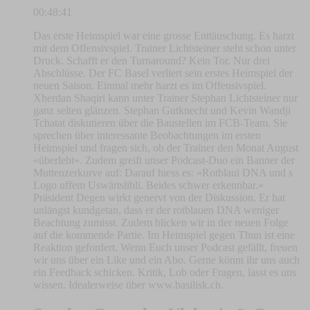
00:48:41
Das erste Heimspiel war eine grosse Enttäuschung. Es harzt
mit dem Offensivspiel. Trainer Lichtsteiner steht schon unter
Druck. Schafft er den Turnaround? Kein Tor. Nur drei
Abschlüsse. Der FC Basel verliert sein erstes Heimspiel der
neuen Saison. Einmal mehr harzt es im Offensivspiel.
Xherdan Shaqiri kann unter Trainer Stephan Lichtsteiner nur
ganz selten glänzen. Stephan Gutknecht und Kevin Wandji
Tchatat diskutieren über die Baustellen im FCB-Team. Sie
sprechen über interessante Beobachtungen im ersten
Heimspiel und fragen sich, ob der Trainer den Monat August
«überlebt». Zudem greift unser Podcast-Duo ein Banner der
Muttenzerkurve auf: Darauf hiess es: «Rotblaui DNA und s
Logo uffem Uswärtslibli. Beides schwer erkennbar.»
Präsident Degen wirkt genervt von der Diskussion. Er hat
unlängst kundgetan, dass er der rotblauen DNA weniger
Beachtung zumisst. Zudem blicken wir in der neuen Folge
auf die kommende Partie. Im Heimspiel gegen Thun ist eine
Reaktion gefordert. Wenn Euch unser Podcast gefällt, freuen
wir uns über ein Like und ein Abo. Gerne könnt ihr uns auch
ein Feedback schicken. Kritik, Lob oder Fragen, lasst es uns
wissen. Idealerweise über www.basilisk.ch.