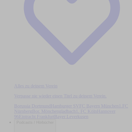
Alles zu deinem Verein
Verpasse nie wieder einen Titel zu deinem Verein.
Borussia Dortmund
Hamburger SV
FC Bayern München
1.FC
Nürnberg
Bor. Mönchengladbach
1. FC Köln
Hannover
96
Eintracht Frankfurt
Bayer Leverkusen
Podcasts / Hörbücher