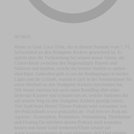
00:58:01
Heute zu Gast: Luca Trslic, der in diesem Sommer vom 1. FC
Schweinfurt zu den Stuttgarter Kickers gewechselt ist. Er
spricht über die Vorbereitung bei seinem neuen Verein, die
Unterschiede zwischen den Regionalligen Bayern und
Südwest und darüber, welche der beiden Staffeln er stärker
einschätzt. Außerdem geht es um die Bedingungen in beiden
Ligen und die Gründe, warum er sich in der Sommerpause für
einen Wechsel zu den Stuttgarter Kickers entschieden hat.
Wie immer machen wir auch einen Rundflug über seine
bisherige Karriere und schauen uns an, welche Stationen ihn
auf seinem Weg zu den Stuttgarter Kickers geprägt haben.
Viel Spaß beim Hören! Dieser Podcast wird vermarktet von
der Podcastbude.www.podcastbu.de - Full-Service-Podcast-
Agentur - Konzeption, Produktion, Vermarktung, Distribution
und Hosting.Du möchtest deinen Podcast auch kostenlos
hosten und damit Geld verdienen?Dann schaue auf
www.kostenlos-hosten.de und informiere dich.Dort erhältst