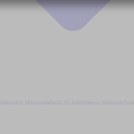
ürnberg
Bor. Mönchengladbach
1. FC Köln
Hannover 96
Eintracht Fran