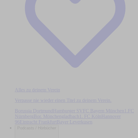
Alles zu deinem Verein
Verpasse nie wieder einen Titel zu deinem Verein.
Borussia Dortmund
Hamburger SV
FC Bayern München
1.FC
Nürnberg
Bor. Mönchengladbach
1. FC Köln
Hannover
96
Eintracht Frankfurt
Bayer Leverkusen
Podcasts / Hörbücher