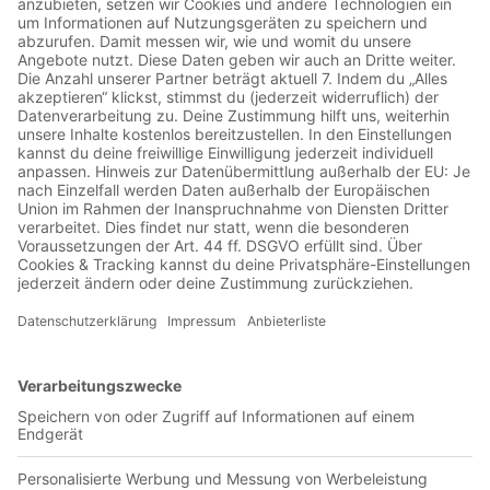
Come On Effzeh mit dem Mann aus der Legenden-Elf! Die
Themen: Der 1. FC Köln & Hennes Weisweiler, ein Kölsch
mit Rudi Assauer, Günter Netzers Selbsteinwechslung aus
nächster Nähe und vieles mehr....
Ari van Lent - Bin dankbar für jeden
Moment