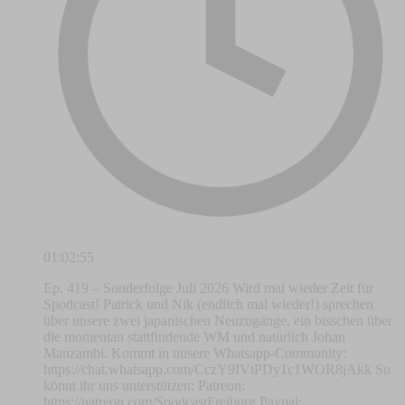
01:02:55
Ep. 419 – Sonderfolge Juli 2026 Wird mal wieder Zeit für
Spodcast! Patrick und Nik (endlich mal wieder!) sprechen
über unsere zwei japanischen Neuzugänge, ein bisschen über
die momentan stattfindende WM und natürlich Johan
Manzambi. Kommt in unsere Whatsapp-Community:
https://chat.whatsapp.com/CczY9IVtPDy1c1WOR8jAkk So
könnt ihr uns unterstützen: Patreon:
https://patreon.com/SpodcastFreiburg Paypal: