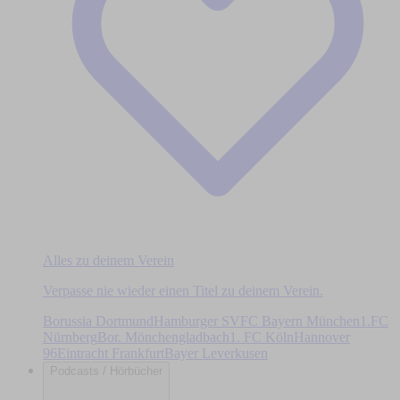
Alles zu deinem Verein
Verpasse nie wieder einen Titel zu deinem Verein.
Borussia Dortmund
Hamburger SV
FC Bayern München
1.FC
Nürnberg
Bor. Mönchengladbach
1. FC Köln
Hannover
96
Eintracht Frankfurt
Bayer Leverkusen
Podcasts / Hörbücher