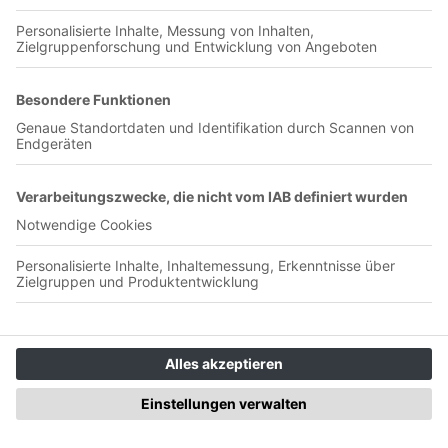
01:36:11
Ep. 416 – Sonderfolge Juni 2026 Die Saison 25/26 endet, und
der SC muss sich von einigen Spielern verabschieden. Von
Zauberfuß Daniel-Kofi Kyereh, der 3 Jahre lang für sein
Comeback auf den Fußballplatz gekämpft hat. Von
Weltenbummler Maxi Philipp, der aus der eigenen U19 den
Sprung zu Dortmund und Moskau geschafft hat. Und vor
allem von Nicolas „Chicco“ Höfler, der 2005 zur SC-Jugend
kam und die Entwicklung des SC geprägt hat wie kaum ein
anderer. Wir blicken nostalgisch auf die SC-Karrieren zurück
und bedanken uns für Nachrichten von den Spodcast-
Dauergästen Nils Petersen und Jon Mackenzie! Julians
Gespräch mit dem Hajduk Split Podcast Iza Pjace
https://www.youtube.com/watch?v=piF9IcscGj8 Aktion
„Melde dich“ von Wendepunkt mit Chicco
https://www.wendepunkt-freiburg.de/content/2024/aktion-
melde-dich-mit-sc-profi-nicolas-hoefler/ Kommt in unsere
Whatsapp-Community:
https://chat.whatsapp.com/CczY9IVtPDy1c1WOR8jAkk
Spodcast Linktree: https://linktr.ee/spodcastfreiburg So könnt
ihr uns unterstützen: Patreon:
https://patreon.com/SpodcastFreiburg Paypal: