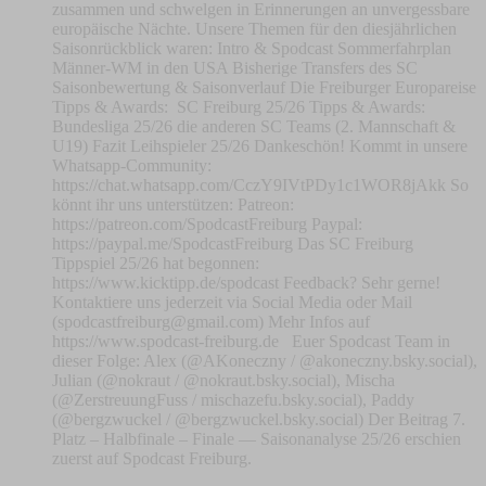
zusammen und schwelgen in Erinnerungen an unvergessbare
europäische Nächte. Unsere Themen für den diesjährlichen
Saisonrückblick waren: Intro & Spodcast Sommerfahrplan
Männer-WM in den USA Bisherige Transfers des SC
Saisonbewertung & Saisonverlauf Die Freiburger Europareise
Tipps & Awards: SC Freiburg 25/26 Tipps & Awards:
Bundesliga 25/26 die anderen SC Teams (2. Mannschaft &
U19) Fazit Leihspieler 25/26 Dankeschön! Kommt in unsere
Whatsapp-Community:
https://chat.whatsapp.com/CczY9IVtPDy1c1WOR8jAkk So
könnt ihr uns unterstützen: Patreon:
https://patreon.com/SpodcastFreiburg Paypal:
https://paypal.me/SpodcastFreiburg Das SC Freiburg
Tippspiel 25/26 hat begonnen:
https://www.kicktipp.de/spodcast Feedback? Sehr gerne!
Kontaktiere uns jederzeit via Social Media oder Mail
(
spodcastfreiburg@gmail.com
) Mehr Infos auf
https://www.spodcast-freiburg.de Euer Spodcast Team in
dieser Folge: Alex (@AKoneczny / @akoneczny.bsky.social),
Julian (@nokraut / @nokraut.bsky.social), Mischa
(@ZerstreuungFuss / mischazefu.bsky.social), Paddy
(@bergzwuckel / @bergzwuckel.bsky.social) Der Beitrag 7.
Platz – Halbfinale – Finale — Saisonanalyse 25/26 erschien
zuerst auf Spodcast Freiburg.