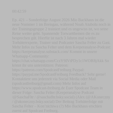
00:42:59
Ep. 421 – Sonderfolge August 2026 Mio Backhaus ist die
neue Nummer 1 im Breisgau, während Noah Atubolu noch in
der Trainingsgruppe 2 trainiert und es ungewiss ist, wo seine
Reise weiter geht. Spannende Torwartthemen die es zu
besprechen gilt. Hierfür ist nach 3 Jahren mal wieder
Torhüterexperte, Trainer und Podcaster Sascha Felter zu Gast.
Mehr Infos zu Sascha Felter und dem Keeperanalyse-Podcast:
https://keeperanalyse.substack.com/ Kommt in unsere
Whatsapp-Community:
https://chat.whatsapp.com/CczY9IVtPDy1c1WOR8jAkk So
könnt ihr uns unterstützen: Patreon:
https://patreon.com/SpodcastFreiburg Paypal:
https://paypal.me/SpodcastFreiburg Feedback? Sehr gerne!
Kontaktiere uns jederzeit via Social Media oder Mail
(
spodcastfreiburg@gmail.com
) Mehr Infos auf
https://www.spodcast-freiburg.de Euer Spodcast Team in
dieser Folge: Sascha Felter (Keeperanalyse Podcast
/@SaschaFltr / @saschafltr.bsky.social) (Alex (@AKoneczny
/ @akoneczny.bsky.social) Der Beitrag Torhüterfolge mit
Sascha Felter – Kon’nichiwa (?) Mio Backhaus erschien
zuerst auf Spodcast Freiburg.