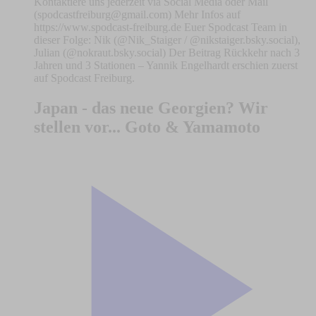
Kontaktiere uns jederzeit via Social Media oder Mail
(
spodcastfreiburg@gmail.com
) Mehr Infos auf
https://www.spodcast-freiburg.de Euer Spodcast Team in
dieser Folge: Nik (@Nik_Staiger / @nikstaiger.bsky.social),
Julian (@nokraut.bsky.social) Der Beitrag Rückkehr nach 3
Jahren und 3 Stationen – Yannik Engelhardt erschien zuerst
auf Spodcast Freiburg.
Japan - das neue Georgien? Wir
stellen vor... Goto & Yamamoto