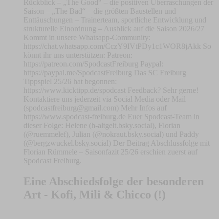
Rückblick – „The Good“ – die positiven Überraschungen der
Saison – „The Bad“ – die größten Baustellen und
Enttäuschungen – Trainerteam, sportliche Entwicklung und
strukturelle Einordnung – Ausblick auf die Saison 2026/27
Kommt in unsere Whatsapp-Community:
https://chat.whatsapp.com/CczY9IVtPDy1c1WOR8jAkk So
könnt ihr uns unterstützen: Patreon:
https://patreon.com/SpodcastFreiburg Paypal:
https://paypal.me/SpodcastFreiburg Das SC Freiburg
Tippspiel 25/26 hat begonnen:
https://www.kicktipp.de/spodcast Feedback? Sehr gerne!
Kontaktiere uns jederzeit via Social Media oder Mail
(
spodcastfreiburg@gmail.com
) Mehr Infos auf
https://www.spodcast-freiburg.de Euer Spodcast-Team in
dieser Folge: Helene (h-altgelt.bsky.social), Florian
(@ruemmelef), Julian (@nokraut.bsky.social) und Paddy
(@bergzwuckel.bsky.social) Der Beitrag Abschlussfolge mit
Florian Rümmele – Saisonfazit 25/26 erschien zuerst auf
Spodcast Freiburg.
Eine Abschiedsfolge der besonderen
Art - Kofi, Mili & Chicco (!)