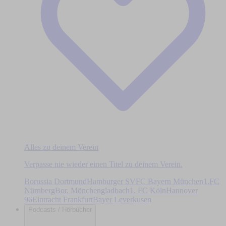
Alles zu deinem Verein
Verpasse nie wieder einen Titel zu deinem Verein.
Borussia Dortmund
Hamburger SV
FC Bayern München
1.FC
Nürnberg
Bor. Mönchengladbach
1. FC Köln
Hannover
96
Eintracht Frankfurt
Bayer Leverkusen
Podcasts / Hörbücher