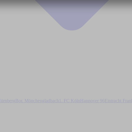
ürnberg
Bor. Mönchengladbach
1. FC Köln
Hannover 96
Eintracht Fran