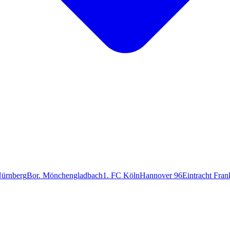
ürnberg
Bor. Mönchengladbach
1. FC Köln
Hannover 96
Eintracht Fran