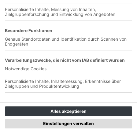
00:08:55
Diese Audioversion beruht auf dem Printbuch gleichen