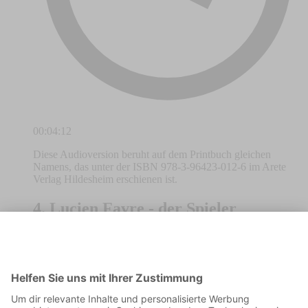
00:04:12
Diese Audioversion beruht auf dem Printbuch gleichen
Namens, das unter der ISBN 978-3-96423-012-6 im Arete
Verlag Hildesheim erschienen ist.
4. Lucien Favre - der Spieler