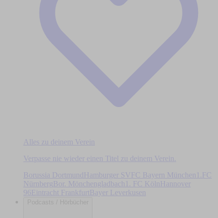
Alles zu deinem Verein
Verpasse nie wieder einen Titel zu deinem Verein.
Borussia Dortmund
Hamburger SV
FC Bayern München
1.FC
Nürnberg
Bor. Mönchengladbach
1. FC Köln
Hannover
96
Eintracht Frankfurt
Bayer Leverkusen
Podcasts / Hörbücher