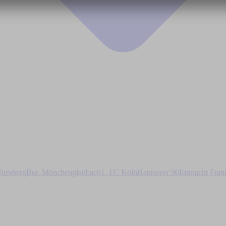
ürnberg
Bor. Mönchengladbach
1. FC Köln
Hannover 96
Eintracht Fran