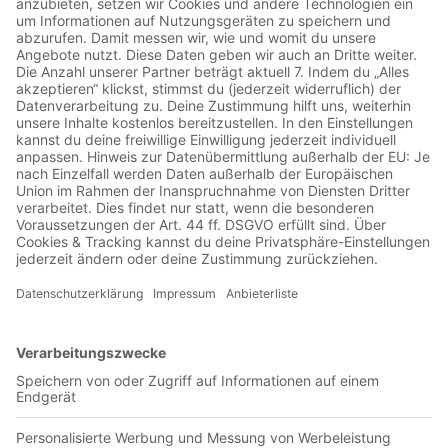
00:06:20
Das Bild ist noch weit entfernt von HD. Die Münchener
Bayern in den gewohnten roten Trikots von rechts nach links,
aber im heute unge- wohnten alten Olympiastadion.
4. Spieltag: Karlsruher SC –
Hamburger SV oder Díaz von gestern