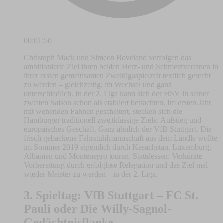
00:01:50
Christoph Mack und Simeon Boveland verfolgen das
ambitionierte Ziel ihren beiden Herz- und Schmerzvereinen in
ihrer ersten gemeinsamen Zweitligaspielzeit textlich gerecht
zu werden – gleichzeitig, im Wechsel und ganz
unterschiedlich. In der 2. Liga kann sich der HSV in seiner
zweiten Saison schon als etabliert betrachten. Im ersten Jahr
mit wehenden Fahnen gescheitert, stecken sich die
Hamburger traditionell zweitklassige Ziele. Aufstieg und
europäisches Geschäft. Ganz ähnlich der VfB Stuttgart. Die
frisch gebackene Fahrstuhlmannschaft aus dem Ländle wollte
im Sommer 2019 eigentlich durch Kasachstan, Luxemburg,
Albanien und Montenegro touren. Stattdessen: Verkürzte
Vorbereitung durch erfolglose Relegation und das Ziel mal
wieder Meister zu werden – in der 2. Liga.
3. Spieltag: VfB Stuttgart – FC St.
Pauli oder Die Willy-Sagnol-
Gedächtnisflanke