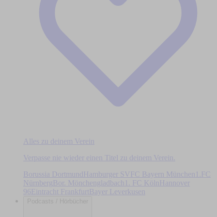
Alles zu deinem Verein
Verpasse nie wieder einen Titel zu deinem Verein.
Borussia Dortmund
Hamburger SV
FC Bayern München
1.FC
Nürnberg
Bor. Mönchengladbach
1. FC Köln
Hannover
96
Eintracht Frankfurt
Bayer Leverkusen
Podcasts / Hörbücher