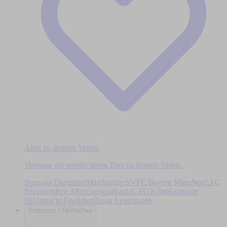
Alles zu deinem Verein
Verpasse nie wieder einen Titel zu deinem Verein.
Borussia Dortmund
Hamburger SV
FC Bayern München
1.FC
Nürnberg
Bor. Mönchengladbach
1. FC Köln
Hannover
96
Eintracht Frankfurt
Bayer Leverkusen
Podcasts / Hörbücher