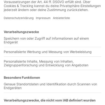
00:37:00
Aus dem Hörbuch "Zwischen den Welten".
Olympia-Verlag GmbH