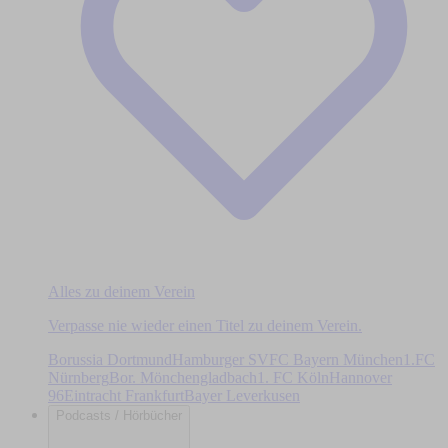
Alles zu deinem Verein
Verpasse nie wieder einen Titel zu deinem Verein.
Borussia Dortmund
Hamburger SV
FC Bayern München
1.FC
Nürnberg
Bor. Mönchengladbach
1. FC Köln
Hannover
96
Eintracht Frankfurt
Bayer Leverkusen
Podcasts / Hörbücher