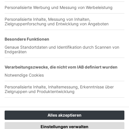
Diese Audioversion beruht auf dem Printbuch gleichen
Namens, das unter der ISBN 978-3942468688 im Arete
Verlag Hildesheim erschienen ist.
Olympia-Verlag GmbH
Badstraße 4-6
90402 Nürnberg
Unterstütze uns <3
👉 Podcast einreichen
👉 Selber einen Podcast starten
👉 Supporter