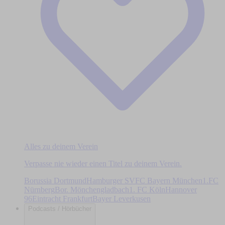
Alles zu deinem Verein
Verpasse nie wieder einen Titel zu deinem Verein.
Borussia Dortmund
Hamburger SV
FC Bayern München
1.FC
Nürnberg
Bor. Mönchengladbach
1. FC Köln
Hannover
96
Eintracht Frankfurt
Bayer Leverkusen
Podcasts / Hörbücher