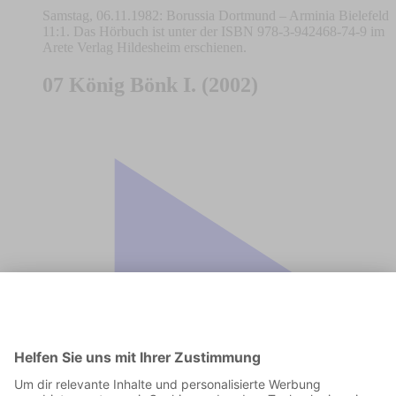
Samstag, 06.11.1982: Borussia Dortmund – Arminia Bielefeld
11:1. Das Hörbuch ist unter der ISBN 978-3-942468-74-9 im
Arete Verlag Hildesheim erschienen.
07 König Bönk I. (2002)