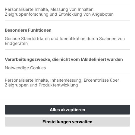
00:32:22
Samstag, 04.05.2002: Borussia Dortmund – SV Werder
Bremen 2:1. Das Hörbuch ist unter der ISBN 978-3-942468-
74-9 im Arete Verlag Hildesheim erschienen.
09 Wonder-Boys(2015)