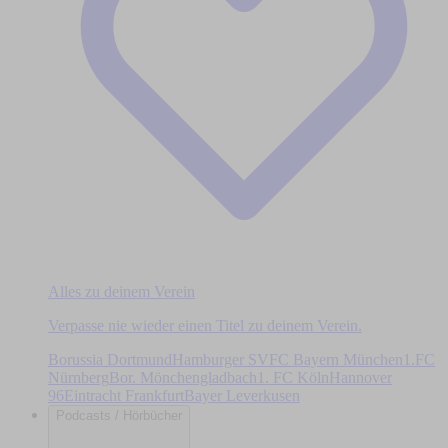
Alles zu deinem Verein
Verpasse nie wieder einen Titel zu deinem Verein.
Borussia Dortmund
Hamburger SV
FC Bayern München
1.FC
Nürnberg
Bor. Mönchengladbach
1. FC Köln
Hannover
96
Eintracht Frankfurt
Bayer Leverkusen
Podcasts / Hörbücher