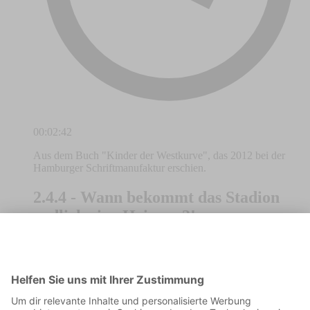
00:02:42
Aus dem Buch "Kinder der Westkurve", das 2012 bei der
Hamburger Schriftmanufaktur erschien.
2.4.4 - Wann bekommt das Stadion
endlich eine Heizung?!