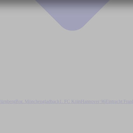
ürnberg
Bor. Mönchengladbach
1. FC Köln
Hannover 96
Eintracht Fran