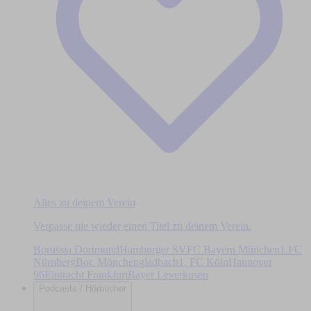
Alles zu deinem Verein
Verpasse nie wieder einen Titel zu deinem Verein.
Borussia Dortmund
Hamburger SV
FC Bayern München
1.FC
Nürnberg
Bor. Mönchengladbach
1. FC Köln
Hannover
96
Eintracht Frankfurt
Bayer Leverkusen
Podcasts / Hörbücher