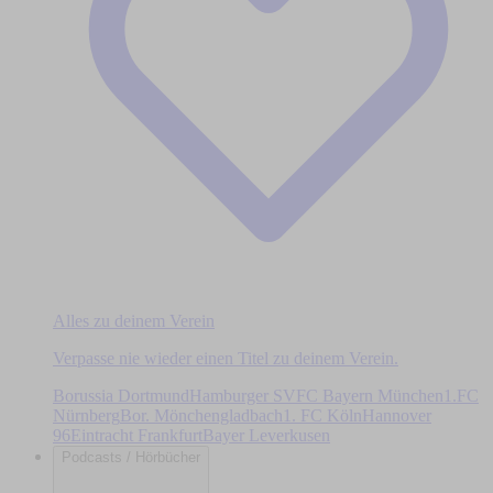
Alles zu deinem Verein
Verpasse nie wieder einen Titel zu deinem Verein.
Borussia Dortmund
Hamburger SV
FC Bayern München
1.FC
Nürnberg
Bor. Mönchengladbach
1. FC Köln
Hannover
96
Eintracht Frankfurt
Bayer Leverkusen
Podcasts / Hörbücher