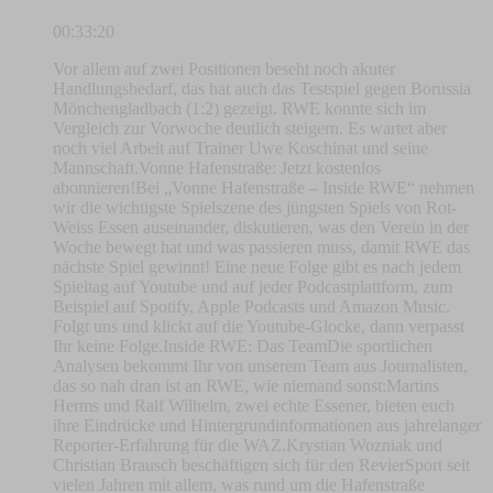
00:33:20
Vor allem auf zwei Positionen beseht noch akuter
Handlungsbedarf, das hat auch das Testspiel gegen Borussia
Mönchengladbach (1:2) gezeigt. RWE konnte sich im
Vergleich zur Vorwoche deutlich steigern. Es wartet aber
noch viel Arbeit auf Trainer Uwe Koschinat und seine
Mannschaft.Vonne Hafenstraße: Jetzt kostenlos
abonnieren!Bei „Vonne Hafenstraße – Inside RWE“ nehmen
wir die wichtigste Spielszene des jüngsten Spiels von Rot-
Weiss Essen auseinander, diskutieren, was den Verein in der
Woche bewegt hat und was passieren muss, damit RWE das
nächste Spiel gewinnt! Eine neue Folge gibt es nach jedem
Spieltag auf Youtube und auf jeder Podcastplattform, zum
Beispiel auf Spotify, Apple Podcasts und Amazon Music.
Folgt uns und klickt auf die Youtube-Glocke, dann verpasst
Ihr keine Folge.Inside RWE: Das TeamDie sportlichen
Analysen bekommt Ihr von unserem Team aus Journalisten,
das so nah dran ist an RWE, wie niemand sonst:Martins
Herms und Ralf Wilhelm, zwei echte Essener, bieten euch
ihre Eindrücke und Hintergrundinformationen aus jahrelanger
Reporter-Erfahrung für die WAZ.Krystian Wozniak und
Christian Brausch beschäftigen sich für den RevierSport seit
vielen Jahren mit allem, was rund um die Hafenstraße