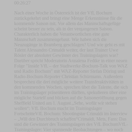
00:26:27
Nach einer Woche in Österreich ist der VfL Bochum
zurückgekehrt und bringt eine Menge Erkenntnisse für die
kommende Saison mit. Vor allem das Mannschaftsgefüge
scheint besser zu sein, als in der vergangenen Saison.
Charakterlich haben die Verantwortlichen eine gute
Mannschaft zusammengebaut. Wie haben sich die
Neuzugänge in Bramberg geschlagen? Und wie geht es mit
Talent Alessandro Crimaldi weiter, der laut Trainer Uwe
Rösler der absoluter Gewinner des Trainingslagers war?
Darüber spricht Moderatorin Annalena Fedtke in einer neuen
Folge "Inside VfL – der Stadtwerke-Bochum-Talk von WAZ
und Radio Bochum" mit WAZ-Reporter Stefan Döring und
Radio-Bochum-Reporter Christian Schürmann. Außerdem
besprechen die drei mögliche weitere Transferaktivitäten in
den kommenden Wochen, sprechen über die Talente, die sich
im Trainingslager präsentieren dürften, spekulieren über eine
mögliche Startelf und blicken auf die Saisoneröffnung gegen
Sheffield United am 1. August.„Sehe, wofür wir stehen
wollen“: VfL Bochum macht im Trainingslager
FortschritteVfL Bochum: Shootingstar Crimaldi im Interview
– „Will den Durchbruch schaffen“Crimaldi, Mets, Fans: Das
sind die Gewinner des Trainingslagers des VfL BochumVfL-
Trainingslager: Vier spannende Beobachtungen – wo noch