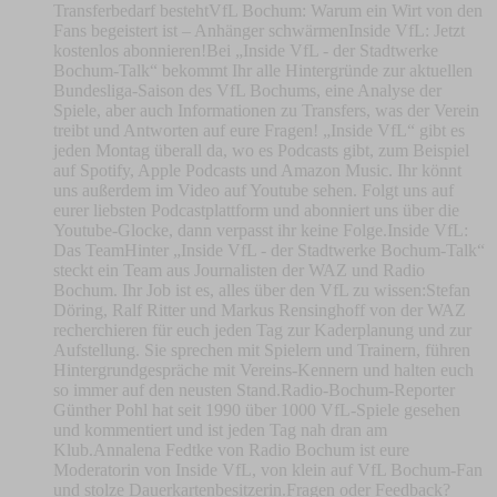
Transferbedarf bestehtVfL Bochum: Warum ein Wirt von den
Fans begeistert ist – Anhänger schwärmenInside VfL: Jetzt
kostenlos abonnieren!Bei „Inside VfL - der Stadtwerke
Bochum-Talk“ bekommt Ihr alle Hintergründe zur aktuellen
Bundesliga-Saison des VfL Bochums, eine Analyse der
Spiele, aber auch Informationen zu Transfers, was der Verein
treibt und Antworten auf eure Fragen! „Inside VfL“ gibt es
jeden Montag überall da, wo es Podcasts gibt, zum Beispiel
auf Spotify, Apple Podcasts und Amazon Music. Ihr könnt
uns außerdem im Video auf Youtube sehen. Folgt uns auf
eurer liebsten Podcastplattform und abonniert uns über die
Youtube-Glocke, dann verpasst ihr keine Folge.Inside VfL:
Das TeamHinter „Inside VfL - der Stadtwerke Bochum-Talk“
steckt ein Team aus Journalisten der WAZ und Radio
Bochum. Ihr Job ist es, alles über den VfL zu wissen:Stefan
Döring, Ralf Ritter und Markus Rensinghoff von der WAZ
recherchieren für euch jeden Tag zur Kaderplanung und zur
Aufstellung. Sie sprechen mit Spielern und Trainern, führen
Hintergrundgespräche mit Vereins-Kennern und halten euch
so immer auf den neusten Stand.Radio-Bochum-Reporter
Günther Pohl hat seit 1990 über 1000 VfL-Spiele gesehen
und kommentiert und ist jeden Tag nah dran am
Klub.Annalena Fedtke von Radio Bochum ist eure
Moderatorin von Inside VfL, von klein auf VfL Bochum-Fan
und stolze Dauerkartenbesitzerin.Fragen oder Feedback?