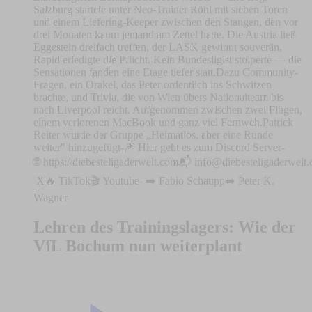
Salzburg startete unter Neo-Trainer Röhl mit sieben Toren
und einem Liefering-Keeper zwischen den Stangen, den vor
drei Monaten kaum jemand am Zettel hatte. Die Austria ließ
Eggestein dreifach treffen, der LASK gewinnt souverän,
Rapid erledigte die Pflicht. Kein Bundesligist stolperte — die
Sensationen fanden eine Etage tiefer statt.Dazu Community-
Fragen, ein Orakel, das Peter ordentlich ins Schwitzen
brachte, und Trivia, die von Wien übers Nationalteam bis
nach Liverpool reicht. Aufgenommen zwischen zwei Flügen,
einem verlorenen MacBook und ganz viel Fernweh.Patrick
Reiter wurde der Gruppe „Heimatlos, aber eine Runde
weiter" hinzugefügt-⁠⁠⁠⁠⁠⁠⁠🎆 Hier geht es zum Discord Server⁠⁠⁠⁠⁠⁠⁠⁠⁠⁠⁠⁠⁠⁠⁠⁠⁠⁠⁠⁠⁠⁠⁠⁠⁠⁠⁠⁠⁠⁠⁠⁠⁠⁠⁠-
🌐 ⁠⁠⁠⁠⁠⁠⁠⁠⁠⁠⁠⁠⁠⁠⁠⁠⁠⁠⁠⁠⁠⁠⁠⁠⁠⁠⁠⁠⁠⁠⁠⁠⁠⁠⁠⁠⁠⁠⁠⁠⁠⁠⁠⁠⁠⁠⁠⁠⁠⁠⁠⁠⁠⁠⁠⁠⁠⁠⁠⁠https://diebesteligaderwelt.com⁠⁠⁠⁠⁠⁠⁠⁠⁠⁠⁠⁠⁠⁠⁠⁠⁠⁠⁠⁠⁠⁠⁠⁠⁠⁠⁠⁠⁠⁠⁠⁠⁠⁠⁠⁠⁠⁠⁠⁠⁠⁠⁠⁠⁠⁠⁠⁠⁠⁠⁠⁠⁠⁠⁠⁠⁠⁠⁠⁠📬 ⁠⁠⁠⁠⁠
info@diebesteligaderwelt
⁠⁠⁠⁠⁠⁠⁠⁠⁠⁠⁠⁠⁠⁠⁠⁠⁠⁠⁠⁠⁠⁠⁠⁠⁠⁠⁠⁠⁠⁠⁠⁠⁠⁠⁠⁠⁠⁠⁠⁠⁠⁠⁠⁠⁠⁠⁠⁠⁠⁠⁠⁠⁠⁠⁠⁠⁠⁠⁠⁠⁠⁠⁠⁠⁠⁠⁠⁠⁠⁠⁠⁠⁠⁠⁠⁠⁠⁠⁠⁠⁠⁠⁠⁠⁠⁠⁠⁠⁠⁠⁠⁠⁠X⁠⁠⁠⁠⁠⁠⁠⁠⁠⁠⁠⁠⁠⁠⁠⁠⁠⁠⁠⁠⁠⁠⁠⁠⁠⁠⁠⁠⁠⁠⁠⁠⁠⁠⁠⁠⁠⁠⁠⁠⁠⁠⁠⁠⁠⁠⁠⁠⁠⁠⁠⁠⁠⁠⁠⁠⁠⁠⁠⁠⁠⁠⁠⁠⁠⁠⁠⁠⁠🔥 ⁠⁠⁠⁠⁠⁠⁠⁠⁠⁠⁠⁠⁠⁠⁠⁠⁠⁠⁠⁠⁠⁠⁠⁠⁠⁠⁠⁠⁠⁠⁠⁠⁠⁠⁠⁠⁠⁠⁠⁠⁠⁠⁠⁠⁠⁠⁠⁠⁠⁠⁠⁠⁠⁠⁠⁠⁠⁠⁠⁠⁠⁠⁠⁠⁠⁠⁠⁠⁠⁠⁠⁠⁠⁠⁠⁠⁠⁠⁠⁠⁠⁠⁠⁠⁠⁠⁠⁠⁠⁠TikTok⁠⁠⁠⁠⁠⁠⁠⁠⁠⁠⁠⁠⁠⁠⁠⁠⁠⁠⁠⁠⁠⁠⁠⁠⁠⁠⁠⁠⁠⁠⁠⁠⁠⁠⁠⁠⁠⁠⁠⁠⁠⁠⁠⁠⁠⁠⁠⁠⁠⁠⁠⁠⁠⁠⁠⁠⁠⁠⁠⁠⁠⁠⁠⁠⁠⁠⁠⁠⁠⁠⁠⁠⁠⁠⁠⁠⁠⁠⁠⁠⁠⁠⁠⁠⁠⁠⁠⁠⁠⁠🎬 ⁠⁠⁠⁠⁠⁠⁠⁠⁠⁠⁠⁠⁠⁠⁠⁠⁠⁠⁠⁠⁠⁠⁠⁠⁠⁠⁠⁠⁠⁠⁠⁠⁠⁠⁠⁠⁠⁠⁠⁠⁠⁠⁠⁠⁠⁠⁠⁠⁠⁠⁠⁠⁠⁠⁠⁠⁠⁠⁠⁠⁠⁠⁠⁠⁠⁠⁠⁠⁠⁠⁠⁠⁠⁠⁠⁠⁠⁠⁠⁠⁠⁠⁠⁠⁠⁠⁠⁠⁠⁠Youtube⁠⁠⁠⁠⁠⁠⁠⁠⁠⁠⁠⁠⁠⁠⁠⁠⁠⁠⁠⁠⁠⁠⁠⁠⁠⁠⁠⁠⁠⁠⁠⁠⁠⁠⁠⁠⁠⁠⁠⁠⁠⁠⁠⁠⁠⁠⁠⁠⁠⁠⁠⁠⁠⁠⁠⁠⁠⁠⁠⁠⁠⁠⁠⁠⁠⁠⁠⁠⁠⁠⁠⁠⁠⁠⁠⁠⁠⁠⁠⁠⁠⁠⁠⁠⁠⁠⁠⁠⁠⁠- ➡️ ⁠⁠⁠⁠⁠⁠⁠⁠⁠⁠⁠⁠⁠⁠⁠⁠⁠⁠⁠⁠⁠⁠⁠⁠⁠⁠⁠⁠⁠⁠⁠⁠⁠⁠⁠⁠⁠⁠⁠⁠⁠⁠⁠⁠⁠⁠⁠⁠⁠⁠⁠⁠⁠⁠⁠⁠⁠⁠⁠⁠⁠⁠Fabio Schaupp⁠⁠⁠⁠⁠⁠⁠⁠⁠⁠⁠⁠⁠⁠⁠⁠⁠⁠⁠⁠⁠⁠⁠⁠⁠⁠⁠⁠⁠⁠⁠⁠⁠⁠⁠⁠➡️ ⁠⁠⁠⁠⁠⁠⁠⁠⁠⁠⁠⁠⁠⁠⁠⁠⁠⁠⁠⁠⁠⁠⁠⁠⁠⁠⁠⁠⁠⁠⁠⁠⁠⁠⁠⁠⁠⁠⁠⁠⁠⁠⁠⁠⁠⁠⁠⁠⁠⁠⁠⁠⁠⁠⁠⁠⁠⁠⁠⁠⁠⁠⁠Peter K.
Wagner
Lehren des Trainingslagers: Wie der
VfL Bochum nun weiterplant