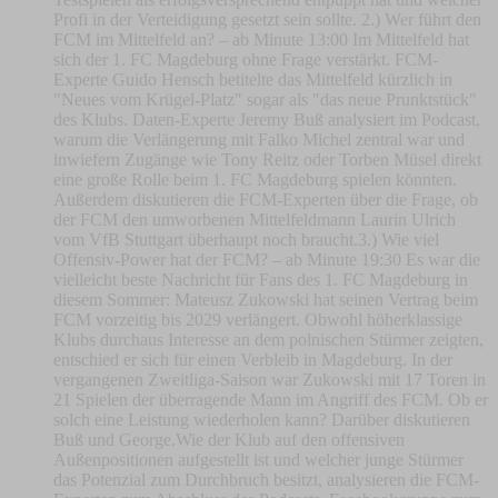
Profi in der Verteidigung gesetzt sein sollte. 2.) Wer führt den
FCM im Mittelfeld an? – ab Minute 13:00 Im Mittelfeld hat
sich der 1. FC Magdeburg ohne Frage verstärkt. FCM-
Experte Guido Hensch betitelte das Mittelfeld kürzlich in
"Neues vom Krügel-Platz" sogar als "das neue Prunktstück"
des Klubs. Daten-Experte Jeremy Buß analysiert im Podcast,
warum die Verlängerung mit Falko Michel zentral war und
inwiefern Zugänge wie Tony Reitz oder Torben Müsel direkt
eine große Rolle beim 1. FC Magdeburg spielen könnten.
Außerdem diskutieren die FCM-Experten über die Frage, ob
der FCM den umworbenen Mittelfeldmann Laurin Ulrich
vom VfB Stuttgart überhaupt noch braucht.3.) Wie viel
Offensiv-Power hat der FCM? – ab Minute 19:30 Es war die
vielleicht beste Nachricht für Fans des 1. FC Magdeburg in
diesem Sommer: Mateusz Zukowski hat seinen Vertrag beim
FCM vorzeitig bis 2029 verlängert. Obwohl höherklassige
Klubs durchaus Interesse an dem polnischen Stürmer zeigten,
entschied er sich für einen Verbleib in Magdeburg. In der
vergangenen Zweitliga-Saison war Zukowski mit 17 Toren in
21 Spielen der überragende Mann im Angriff des FCM. Ob er
solch eine Leistung wiederholen kann? Darüber diskutieren
Buß und George.Wie der Klub auf den offensiven
Außenpositionen aufgestellt ist und welcher junge Stürmer
das Potenzial zum Durchbruch besitzt, analysieren die FCM-