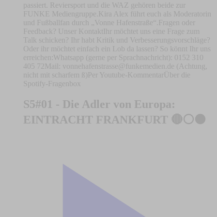
passiert. Reviersport und die WAZ gehören beide zur
FUNKE Mediengruppe.Kira Alex führt euch als Moderatorin
und Fußballfan durch „Vonne Hafenstraße“.Fragen oder
Feedback? Unser KontaktIhr möchtet uns eine Frage zum
Talk schicken? Ihr habt Kritik und Verbesserungsvorschläge?
Oder ihr möchtet einfach ein Lob da lassen? So könnt Ihr uns
erreichen:Whatsapp (gerne per Sprachnachricht): 0152 310
405 72Mail:
vonnehafenstrasse@funkemedien.de
(Achtung,
nicht mit scharfem ß)Per Youtube-KommentarÜber die
Spotify-Fragenbox
S5#01 - Die Adler von Europa:
EINTRACHT FRANKFURT 🔴⚪️⚫️