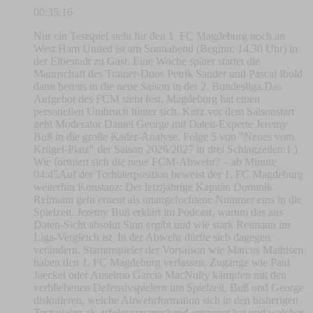
00:35:16
Nur ein Testspiel steht für den 1. FC Magdeburg noch an.
West Ham United ist am Sonnabend (Beginn: 14.30 Uhr) in
der Elbestadt zu Gast. Eine Woche später startet die
Mannschaft des Trainer-Duos Petrik Sander und Pascal Ibold
dann bereits in die neue Saison in der 2. Bundesliga.Das
Aufgebot des FCM steht fest. Magdeburg hat einen
personellen Umbruch hinter sich. Kurz vor dem Saisonstart
geht Moderator Daniel George mit Daten-Experte Jeremy
Buß in die große Kader-Analyse. Folge 5 von "Neues vom
Krügel-Platz" der Saison 2026/2027 in drei Schlagzeilen:1.)
Wie formiert sich die neue FCM-Abwehr? – ab Minute
04:45Auf der Torhüterposition beweist der 1. FC Magdeburg
weiterhin Konstanz: Der letztjährige Kapitän Dominik
Reimann geht erneut als unangefochtene Nummer eins in die
Spielzeit. Jeremy Buß erklärt im Podcast, warum das aus
Daten-Sicht absolut Sinn ergibt und wie stark Reimann im
Liga-Vergleich ist. In der Abwehr dürfte sich dagegen
verändern. Stammspieler der Vorsaison wie Marcus Mathisen
haben den 1. FC Magdeburg verlassen. Zugänge wie Paul
Jaeckel oder Anselmo Garcia MacNulty kämpfen mit den
verbliebenen Defensivspielern um Spielzeit. Buß und George
diskutieren, welche Abwehrformation sich in den bisherigen
Testspielen als erfolgsversprechend entpuppt hat und welcher