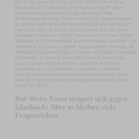
gibt einiges zu besprechen, deshalb unternimmt in dieser
Woche der SZ-Fußballtalk „Und nun zum Sport“ einen
Rundumschlag in Sachen Klopp. Moderator Jonas
Beckenkamp und seine Gäste wollen noch einmal einhaken
im großen Hallo dieses Bundestrainers. Es geht um Fragen
wie: Ist der aktuelle Klopp überhaupt noch derselbe, ewig
pöhlende Kloppo wie früher? Und was ist von seiner Vorab-
Mahnung in Sachen medialer Berichterstattung zu halten? Für
Antworten sind zwei exzellente Klopp-Kenner zuständig, die
Nationalelf-Experten Philipp Schneider und Martin Schneider.
Moderation, Redaktion: Jonas Beckenkamp Produktion:
Laura Sagebiel Klicken Sie hier, wenn Sie sich für ein
Digitalabo der SZ interessieren, um unsere exklusiven
Podcast-Serien zu hören: www.sz.de/mehr-podcasts Mehr
über die Angebote unserer Werbepartnerinnen und -partner
finden Sie HIER
Rot-Weiss Essen steigert sich gegen
Gladbach: Aber es bleiben viele
Fragezeichen