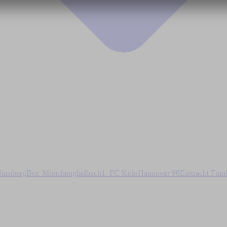
ürnberg
Bor. Mönchengladbach
1. FC Köln
Hannover 96
Eintracht Fran