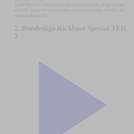
Spaß:⁠⁠⁠⁠⁠⁠⁠⁠⁠⁠⁠⁠⁠⁠⁠⁠⁠⁠⁠⁠⁠⁠⁠⁠⁠⁠⁠⁠⁠⁠⁠⁠⁠⁠⁠⁠⁠⁠⁠⁠⁠⁠⁠⁠⁠⁠⁠⁠⁠⁠⁠⁠⁠⁠⁠⁠⁠⁠⁠⁠⁠⁠⁠⁠⁠⁠⁠⁠⁠⁠⁠⁠https://www.kicktipp.de/lyrusstrafraum/🎶 by dejalue
records: ⁠⁠⁠⁠⁠⁠⁠https://www.youtube.com/user/dejalue Credits: rtl,
eintrachtfrankfurt
2. Bundesliga Kickbase Spezial TEIL
2