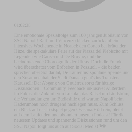
01:02:38
Eine emotionale Spezialfolge zum 100-jährigen Jubiläum von
SSC Napoli! Raffi und Vincenzo blicken zurück auf ein
intensives Wochenende in Neapel: den Corteo bei brütender
Hitze, die spektakuläre Feier auf der Piazza del Plebiscito mit
Legenden wie Careca und De Bruyne, und die
beeindruckende Choreografie der Ultras. Doch die Freude
wird überschattet vom Erdbeben in Pozzuoli – die beiden
sprechen über Solidarität, De Laurentiis' spontane Spende und
den Zusammenhalt der Stadt.Danach geht's ins Transfer-
Karussell: Der Abgang von Gutiérrez sorgt für hitzige
Diskussionen – Community-Feedback inklusive! Außerdem
im Fokus: die Zukunft von Lukaku, das Rätsel um Lindström,
die Verhandlungen um Badiashile und warum Napoli beim
Kaderumbau noch dringend nachlegen muss. Zum Schluss
ein Blick auf das Testspiel gegen Osasuna.Hört rein, bleibt
auf dem Laufenden und abonniert unseren Podcast! Für die
neuesten Updates und spannende Diskussionen rund um den
SSC Napoli folgt uns auch auf Social Media! 🎙️⚽