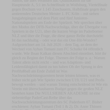
Saison, die alles verändert hat: Qualifikation für die
Hauptrunde A, 5:1 im Achtelfinale in Wolfsburg, Viertelfinale
gegen Bochum vor 1.145 Zuschauern, Halbfinale gegen den
amtierenden Deutschen Meister 1. FC Köln – mit sieben
Jungjahrgängen auf dem Platz und fünf Junioren-
Nationalspielern am Ende der Spielzeit. Wir sprechen über
den Modus der DFB-Nachwuchsliga, über die Übergabe von
Spielern in die U21, über die kurzen Wege im Paderborner
NLZ und über die Frage, die diese ganze Reihe durchzieht:
Ist das nachhaltig – oder war das ein One-Hit-Wonder?
Aufgezeichnet am 14. Juli 2026 – dem Tag, an dem der
Wechsel von Ayhan Tumani zum FC Schalke 04 öffentlich
wurde. Wie Ihsan Kalkan diesen Abschied einordnet, hört ihr
gleich zu Beginn der Folge. Themen der Folge u. a.: Warum
Talent allein nicht reicht – und was Adaptions- und
Leidensfähigkeit damit zu tun haben Ob der Sprung in den
Profifußball am Ende Zufall ist Was
Nachwuchsleistungszentren heute leisten können, was es
früher nicht gab Wie Spieler zwischen U19, U21 und Profis
bewegt werden – und warum Timing entscheidend ist Wie ein
Verein mit überschaubarem Budget gegen die großen NLZ
bestehen kann Die NULLSIEBEN AKADEMIE ist eine
siebenteilige PaderCast-Reihe über das
Nachwuchsleistungszentrum des SC Paderborn 07. Bisher
erschienen: Ayhan Tumani (Teil 1 & 2), Dr. Anne Thissen