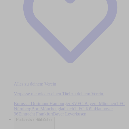
Alles zu deinem Verein
Verpasse nie wieder einen Titel zu deinem Verein.
Borussia Dortmund
Hamburger SV
FC Bayern München
1.FC
Nürnberg
Bor. Mönchengladbach
1. FC Köln
Hannover
96
Eintracht Frankfurt
Bayer Leverkusen
Podcasts / Hörbücher