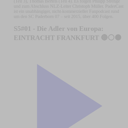
(Teil 3), Thomas Bertels (Teil 4). Es folgen Philipp Strenge
und zum Abschluss NLZ-Leiter Christoph Müller. PaderCast
ist ein unabhängiger, nicht-kommerzieller Fanpodcast rund
um den SC Paderborn 07 – seit 2015, über 400 Folgen.
S5#01 - Die Adler von Europa:
EINTRACHT FRANKFURT 🔴⚪️⚫️