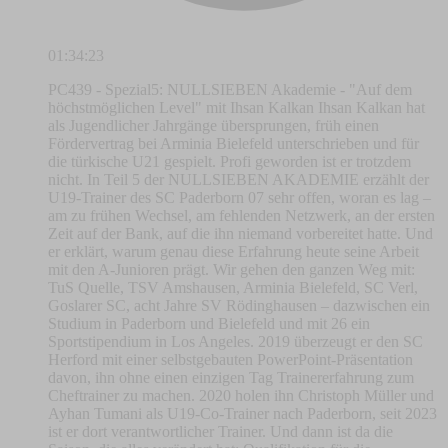
01:34:23
PC439 - Spezial5: NULLSIEBEN Akademie - "Auf dem
höchstmöglichen Level" mit Ihsan Kalkan Ihsan Kalkan hat
als Jugendlicher Jahrgänge übersprungen, früh einen
Fördervertrag bei Arminia Bielefeld unterschrieben und für
die türkische U21 gespielt. Profi geworden ist er trotzdem
nicht. In Teil 5 der NULLSIEBEN AKADEMIE erzählt der
U19-Trainer des SC Paderborn 07 sehr offen, woran es lag –
am zu frühen Wechsel, am fehlenden Netzwerk, an der ersten
Zeit auf der Bank, auf die ihn niemand vorbereitet hatte. Und
er erklärt, warum genau diese Erfahrung heute seine Arbeit
mit den A-Junioren prägt. Wir gehen den ganzen Weg mit:
TuS Quelle, TSV Amshausen, Arminia Bielefeld, SC Verl,
Goslarer SC, acht Jahre SV Rödinghausen – dazwischen ein
Studium in Paderborn und Bielefeld und mit 26 ein
Sportstipendium in Los Angeles. 2019 überzeugt er den SC
Herford mit einer selbstgebauten PowerPoint-Präsentation
davon, ihn ohne einen einzigen Tag Trainererfahrung zum
Cheftrainer zu machen. 2020 holen ihn Christoph Müller und
Ayhan Tumani als U19-Co-Trainer nach Paderborn, seit 2023
ist er dort verantwortlicher Trainer. Und dann ist da die