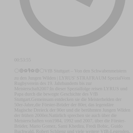
00:53:55
⚪🔴⚽🎙️⚽🔴⚪VfB Stuttgart – Von den Schwabenmeistern
zu den Jungen Wilden | LYRUS' STRAFRAUM SpezialVom
Rugbyverein des 19. Jahrhunderts bis zur
Meisterschaft2007:In dieser Spezialfolge reisen LYRUS und
Papa durch die bewegte Geschichte des VfB
Stuttgart.Gemeinsam entdecken sie die Meisterhelden der
50er-Jahre,die Förster-Brüder der 80er, das legendäre
Magische Dreieck der 90er und die berühmten Jungen Wilden
der frühen 2000er.Natürlich sprechen sie auch über die
Meisterschaften von1984, 1992 und 2007, über die Förster-
Brüder, Mario Gomez, Sami Khedira, Fredi Bobic, Guido
Buchwald, Robert Schlienz und viele weitere VfB-Legenden.