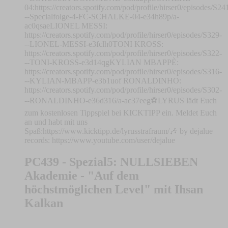
04:⁠⁠⁠⁠https://creators.spotify.com/pod/profile/hirser0/episodes/S24
--Specialfolge-4-FC-SCHALKE-04-e34h89p/a-
ac0qsae⁠⁠⁠LIONEL MESSI:
⁠⁠⁠⁠⁠⁠⁠⁠https://creators.spotify.com/pod/profile/hirser0/episodes/S329-
--LIONEL-MESSI-e3fclh0⁠⁠⁠⁠⁠⁠⁠⁠TONI KROSS:
⁠⁠⁠⁠⁠⁠⁠⁠⁠⁠⁠⁠⁠⁠https://creators.spotify.com/pod/profile/hirser0/episodes/S322-
--TONI-KROSS-e3d14qg⁠⁠⁠⁠⁠⁠⁠⁠⁠⁠⁠⁠⁠⁠KYLIAN MBAPPÈ:
⁠⁠⁠⁠⁠⁠⁠⁠⁠⁠⁠⁠⁠⁠⁠⁠⁠⁠⁠https://creators.spotify.com/pod/profile/hirser0/episodes/S316-
--KYLIAN-MBAPP-e3b1uof⁠⁠⁠⁠⁠⁠⁠⁠⁠⁠⁠⁠⁠⁠⁠⁠⁠⁠⁠ RONALDINHO:
⁠⁠⁠⁠⁠⁠⁠⁠⁠⁠⁠⁠⁠⁠https://creators.spotify.com/pod/profile/hirser0/episodes/S302-
--RONALDINHO-e36d316/a-ac37eeg⁠⚽LYRUS lädt Euch
zum kostenlosen Tippspiel bei KICKTIPP ein. Meldet Euch
an und habt mit uns
Spaß:⁠⁠⁠⁠⁠⁠⁠⁠⁠⁠⁠⁠⁠⁠⁠⁠⁠⁠⁠⁠⁠⁠⁠⁠⁠⁠⁠⁠⁠⁠⁠⁠⁠⁠⁠⁠⁠⁠⁠⁠⁠⁠⁠⁠⁠⁠⁠⁠⁠⁠⁠⁠⁠⁠⁠⁠⁠⁠⁠⁠⁠⁠⁠⁠⁠⁠⁠⁠⁠⁠⁠⁠⁠https://www.kicktipp.de/lyrusstrafraum/⁠🎶 by dejalue
records: ⁠⁠⁠⁠⁠⁠⁠⁠https://www.youtube.com/user/dejalue ⁠
PC439 - Spezial5: NULLSIEBEN
Akademie - "Auf dem
höchstmöglichen Level" mit Ihsan
Kalkan