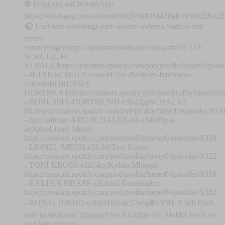
⚽ Folgt uns auf WhattsApp:
⁠⁠⁠⁠⁠⁠⁠⁠⁠⁠⁠⁠⁠⁠⁠⁠⁠⁠⁠⁠⁠⁠⁠⁠⁠⁠⁠⁠⁠⁠⁠⁠⁠⁠⁠⁠⁠⁠⁠⁠⁠⁠⁠⁠⁠⁠⁠⁠⁠⁠⁠⁠⁠⁠⁠⁠⁠⁠⁠⁠⁠⁠⁠⁠⁠⁠⁠⁠⁠⁠⁠⁠⁠⁠⁠⁠⁠⁠⁠⁠⁠⁠⁠⁠⁠⁠⁠⁠⁠⁠⁠⁠⁠⁠⁠⁠https://whatsapp.com/channel/0029VafOM428aKvINimZKe2E⁠⁠⁠⁠
🎧 Und hört unbedingt auch unsere anderen Staffeln mit
vielen
Sonderfolgen⁠⁠⁠⁠https://lyrusstrafraum.my.canva.site/⁠⁠⁠⁠JETTE
SCHULZ, FC
ST.PAULIhttps://creators.spotify.com/pod/profile/hirser0/episo
--JETTE-SCHULZ-vom-FC-St--Pauli-im-Interview-
e3kfvbsBORUSSIA
DORTMUND⁠⁠https://creators.spotify.com/pod/profile/hirser0/e
--BORUSSIA-DORTMUND-e3hd2pp⁠⁠SCHALKE
04:⁠⁠⁠https://creators.spotify.com/pod/profile/hirser0/episodes/S24
--Specialfolge-4-FC-SCHALKE-04-e34h89p/a-
ac0qsae⁠⁠Lionel Messi:
⁠⁠⁠⁠⁠⁠⁠https://creators.spotify.com/pod/profile/hirser0/episodes/S329-
--LIONEL-MESSI-e3fclh0⁠⁠⁠⁠⁠⁠⁠Toni Kross:
⁠⁠⁠⁠⁠⁠⁠⁠⁠⁠⁠⁠⁠https://creators.spotify.com/pod/profile/hirser0/episodes/S322-
--TONI-KROSS-e3d14qg⁠⁠⁠⁠⁠⁠⁠⁠⁠⁠⁠⁠⁠Kylian Mbappé:
⁠⁠⁠⁠⁠⁠⁠⁠⁠⁠⁠⁠⁠⁠⁠⁠⁠⁠https://creators.spotify.com/pod/profile/hirser0/episodes/S316-
--KYLIAN-MBAPP-e3b1uof⁠⁠⁠⁠⁠⁠⁠⁠⁠⁠⁠⁠⁠⁠⁠⁠⁠⁠ Ronaldinho:
⁠⁠⁠⁠⁠⁠⁠⁠⁠⁠⁠⁠⁠https://creators.spotify.com/pod/profile/hirser0/episodes/S302-
--RONALDINHO-e36d316/a-ac37eeg⚽LYRUS lädt Euch
zum kostenlosen Tippspiel bei Kicktipp ein. Meldet Euch an
und habt mit uns