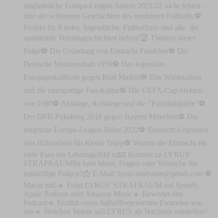
unglaubliche Europa-League-Saison 2021/22 nicht fehlen –
eine der schönsten Geschichten des modernen Fußballs.⚽
Perfekt für Kinder, Jugendliche, Fußballfans und alle, die
spannende Vereinsgeschichten lieben!🏆 Themen dieser
Folge⚽ Die Gründung von Eintracht Frankfurt⚽ Die
Deutsche Meisterschaft 1959⚽ Das legendäre
Europapokalfinale gegen Real Madrid⚽ Das Waldstadion
und die einzigartige Fan-Kultur⚽ Die UEFA-Cup-Helden
von 1980⚽ Abstiege, Aufstiege und die "Fahrstuhljahre"⚽
Der DFB-Pokalsieg 2018 gegen Bayern München⚽ Die
magische Europa-League-Reise 2022⚽ Eintracht-Legenden
von Hölzenbein bis Kevin Trapp⚽ Warum die Eintracht für
viele Fans ein Lebensgefühl ist📧 Kontakt zu LYRUS'
STRAFRAUMIhr habt Ideen, Fragen oder Wünsche für
zukünftige Folgen?📩 E-Mail:
lyrus.strafraum@gmail.com
⚽
Macht mit!🔹 Folgt LYRUS' STRAFRAUM auf Spotify,
Apple Podcast oder Amazon Music🔹 Bewertet den
Podcast🔹 Erzählt euren fußballbegeisterten Freunden von
uns🔹 Welchen Verein soll LYRUS als Nächstes vorstellen?