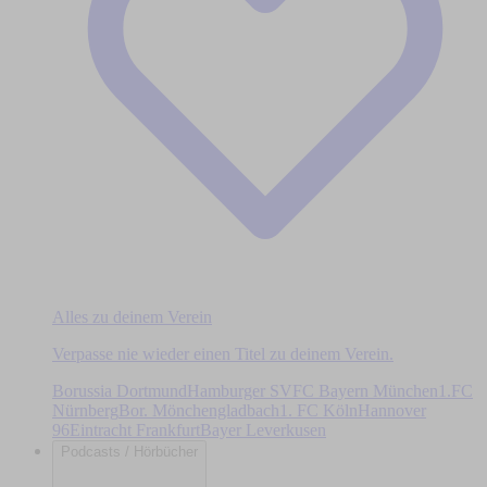
Alles zu deinem Verein
Verpasse nie wieder einen Titel zu deinem Verein.
Borussia Dortmund
Hamburger SV
FC Bayern München
1.FC
Nürnberg
Bor. Mönchengladbach
1. FC Köln
Hannover
96
Eintracht Frankfurt
Bayer Leverkusen
Podcasts / Hörbücher