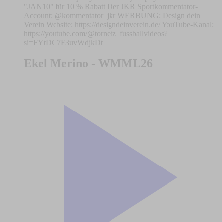
"JAN10" für 10 % Rabatt Der JKR Sportkommentator-
Account: @kommentator_jkr WERBUNG: Design dein
Verein Website: https://designdeinverein.de/ YouTube-Kanal:
https://youtube.com/@tornetz_fussballvideos?
si=FYtDC7F3uvWdjkDt
Ekel Merino - WMML26