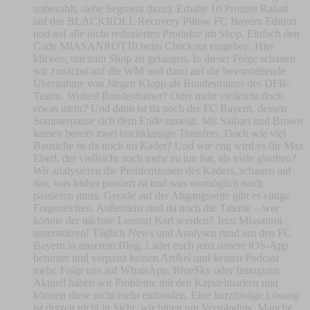
unbezahlt, siehe Segment dazu): Erhalte 10 Prozent Rabatt
auf das BLACKROLL Recovery Pillow FC Bayern Edition
und auf alle nicht reduzierten Produkte im Shop. Einfach den
Code MIASANROT10 beim Checkout eingeben. Hier
klicken, um zum Shop zu gelangen. In dieser Folge schauen
wir zunächst auf die WM und dann auf die bevorstehende
Übernahme von Jürgen Klopp als Bundestrainer des DFB-
Teams. Wobei! Bundestrainer? Oder nicht vielleicht doch
etwas mehr? Und dann ist da noch der FC Bayern, dessen
Sommerpause sich dem Ende zuneigt. Mit Saibari und Brown
kamen bereits zwei hochklassige Transfers. Doch wie viel
Baustelle ist da noch im Kader? Und wie eng wird es für Max
Eberl, der vielleicht noch mehr zu tun hat, als viele glauben?
Wir analysieren die Problemzonen des Kaders, schauen auf
das, was bisher passiert ist und was womöglich noch
passieren muss. Gerade auf der Abgangsseite gibt es einige
Fragezeichen. Außerdem sind da noch die Talente – wer
könnte der nächste Lennart Karl werden? Jetzt Miasanrot
unterstützen! Täglich News und Analysen rund um den FC
Bayern in unserem Blog. Ladet euch jetzt unsere iOS-App
herunter und verpasst keinen Artikel und keinen Podcast
mehr. Folgt uns auf WhatsApp, BlueSky oder Instagram.
Aktuell haben wir Probleme mit den Kapitelmarken und
können diese nicht mehr einbinden. Eine kurzfristige Lösung
ist derzeit nicht in Sicht, wir bitten um Verständnis. Manche