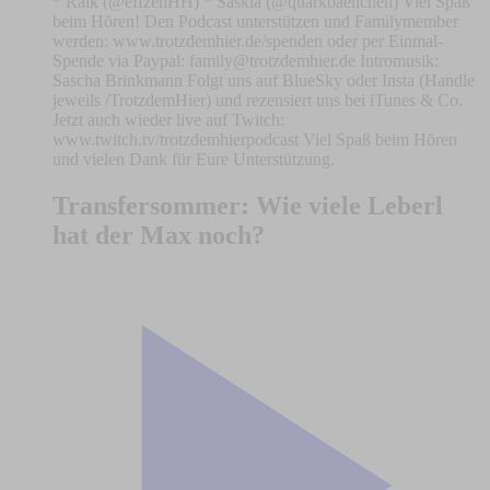
* Raik (@effzehHH) * Saskia (@quarkbaellchen) Viel Spaß
beim Hören! Den Podcast unterstützen und Familymember
werden: www.trotzdemhier.de/spenden oder per Einmal-
Spende via Paypal:
family@trotzdemhier.de
Intromusik:
Sascha Brinkmann Folgt uns auf BlueSky oder Insta (Handle
jeweils /TrotzdemHier) und rezensiert uns bei iTunes & Co.
Jetzt auch wieder live auf Twitch:
www.twitch.tv/trotzdemhierpodcast Viel Spaß beim Hören
und vielen Dank für Eure Unterstützung.
Transfersommer: Wie viele Leberl
hat der Max noch?