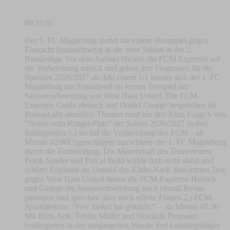
00:35:35
Der 1. FC Magdeburg startet mit einem Heimspiel gegen
Eintracht Braunschweig in die neue Saison in der 2.
Bundesliga. Vor dem Auftakt blicken die FCM-Experten auf
die Vorbereitung zurück und geben ihre Prognosen für die
Spielzeit 2026/2027 ab. Mit einem 1:1 trennte sich der 1. FC
Magdeburg am Sonnabend im letzten Testspiel der
Saisonvorbereitung von West Ham United. Die FCM-
Experten Guido Hensch und Daniel George besprechen im
Podcast alle aktuellen Themen rund um den Klub.Folge 6 von
"Neues vom Krügel-Platz" der Saison 2026/2027 in drei
Schlagzeilen:1.) So lief die Vorbereitung des FCM – ab
Minute 02:00Ungeschlagen marschierte der 1. FC Magdeburg
durch die Vorbereitung. Die Mannschaft des Trainerteams
Petrik Sander und Pascal Ibold wirkte früh recht stabil und
schürte Euphorie im Umfeld des Klubs.Nach dem letzten Test
gegen West Ham United lassen die FCM-Experten Hensch
und George die Saisonvorbereitung noch einmal Revue
passieren und sprechen über noch offene Fragen.2.) FCM-
Sportdirektor: "Peer Jaekel hat gekocht!" – ab Minute 07:30
Mit Baris Atik, Tobias Müller und Dominik Reimann
verlängerten in der vergangenen Woche drei Leistungsträger