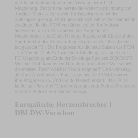
und Identifikationsfiguren ihre Verträge beim 1. FC
Magdeburg. Zuvor hatte bereits die Weiterverpflichtung von
Torjäger Mateusz Zukowski für Begeisterung bei den
Anhängern gesorgt. Hinzu gesellen sich zahlreiche spannende
Zugänge, die den FCM verstärken sollen. Im Podcast
analysieren die FCM-Experten das Aufgebot der
Magdeburger. Und Daniel George legt sich mit Blick auf den
Sportdirektor des Klubs im Jugendsprech fest: "Peer Jaekel
hat gekocht!"3.) Die Prognosen für die neue Saison des FCM
– ab Minute 21:50 Auf welchem Tabellenplatz landet der 1.
FC Magdeburg am Ende der Zweitliga-Spielzeit 2026/2027?
Welcher Profi könnte den Durchbruch schaffen? Wer schießt
die meisten Tore? Welcher Verein steigt auf? Und wer steigt
ab?Zum Abschluss des Podcasts geben die FCM-Experten
ihre Prognosen ab. Und Guido Hensch erklärt: "Der FCM
landet auf Platz drei!"Facebookgruppe zum PodcastProduziert
wird der Podcast von Daniel George.
Europäische Herzensbrecher I
DBLDW-Vorschau