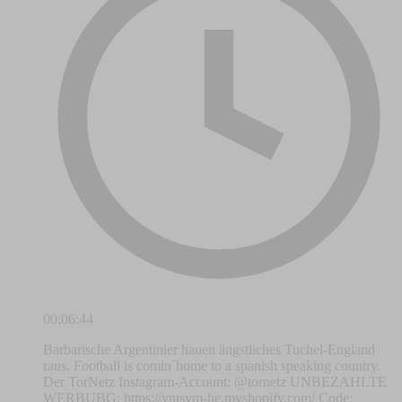
00:06:44
Barbarische Argentinier hauen ängstliches Tuchel-England
raus. Football is comin´home to a spanish speaking country.
Der TorNetz Instagram-Account: @tornetz UNBEZAHLTE
WERBUBG: https://yntsvm-he.myshopify.com/ Code: