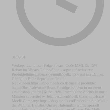
01:09:31
Werbepartner dieser Folge:3bears: Code MML15: 15%
Rabatt im 3Bears Online-Shop - sogar auf reduzierte
Produkte!https://3bears.de/mmlMoelk: 15% auf alle Drinks.
Gültig bis Ende September für alle
Neukunden.https://shop.moelk.co3Bearsalle produkte:
https://3bears.de/mml3Bears Porridge bequem in unserem
Onlineshop kaufen | Mind. 30% Frucht Ohne Zucker In nur 3
Minuten zubereitet ► Jetzt bestellenMoelk CompanyHome |
Moelk Company: https://shop.moelk.co/Entdecken Sie Mølk,
die Wahl für Baristas. Unsere Hafermilch wurde speziell
entwickelt, um in der Gastronomie zu glänzen. Die Mølk