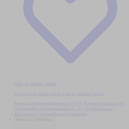
Alles zu deinem Verein
Verpasse nie wieder einen Titel zu deinem Verein.
Borussia Dortmund
Hamburger SV
FC Bayern München
1.FC
Nürnberg
Bor. Mönchengladbach
1. FC Köln
Hannover
96
Eintracht Frankfurt
Bayer Leverkusen
Podcasts / Hörbücher