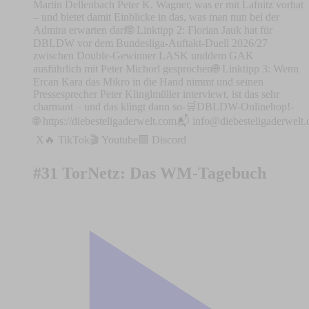
Martin Dellenbach Peter K. Wagner, was er mit Lafnitz vorhat
– und bietet damit Einblicke in das, was man nun bei der
Admira erwarten darf🌐 Linktipp 2: Florian Jauk hat für
DBLDW vor dem Bundesliga-Auftakt-Duell 2026/27
zwischen Double-Gewinner LASK unddem GAK
ausführlich mit Peter Michorl gesprochen🌐 Linktipp 3: Wenn
Ercan Kara das Mikro in die Hand nimmt und seinen
Pressesprecher Peter Klinglmüller interviewt, ist das sehr
charmant – und das klingt dann so-⁠⁠🛒DBLDW-Onlinehop!⁠⁠⁠⁠⁠⁠⁠⁠⁠⁠⁠⁠⁠-
🌐 ⁠⁠⁠⁠⁠⁠⁠⁠⁠⁠⁠⁠⁠⁠⁠⁠⁠⁠⁠⁠⁠⁠⁠⁠⁠⁠⁠⁠⁠⁠⁠⁠⁠⁠⁠⁠⁠⁠⁠⁠⁠⁠⁠⁠⁠⁠⁠⁠⁠⁠⁠⁠⁠⁠⁠⁠⁠⁠⁠⁠⁠⁠https://diebesteligaderwelt.com⁠⁠⁠⁠⁠⁠⁠⁠⁠⁠⁠⁠⁠⁠⁠⁠⁠⁠⁠⁠⁠⁠⁠⁠⁠⁠⁠⁠⁠⁠⁠⁠⁠⁠⁠⁠⁠⁠⁠⁠⁠⁠⁠⁠⁠⁠⁠⁠⁠⁠⁠⁠⁠⁠⁠⁠⁠⁠⁠⁠⁠⁠📬 ⁠⁠⁠⁠⁠
info@diebesteligaderwelt
⁠⁠⁠⁠⁠⁠⁠⁠⁠⁠⁠⁠⁠⁠⁠⁠⁠⁠⁠⁠⁠⁠⁠⁠⁠⁠⁠⁠⁠⁠⁠⁠⁠⁠⁠⁠⁠⁠⁠⁠⁠⁠⁠⁠⁠⁠⁠⁠⁠⁠⁠⁠⁠⁠⁠⁠⁠⁠⁠⁠⁠⁠⁠⁠⁠⁠⁠⁠⁠⁠⁠⁠⁠⁠⁠⁠⁠⁠⁠⁠⁠⁠⁠⁠⁠⁠⁠⁠⁠⁠⁠⁠⁠⁠⁠X⁠⁠⁠⁠⁠⁠⁠⁠⁠⁠⁠⁠⁠⁠⁠⁠⁠⁠⁠⁠⁠⁠⁠⁠⁠⁠⁠⁠⁠⁠⁠⁠⁠⁠⁠⁠⁠⁠⁠⁠⁠⁠⁠⁠⁠⁠⁠⁠⁠⁠⁠⁠⁠⁠⁠⁠⁠⁠⁠⁠⁠⁠⁠⁠⁠⁠⁠⁠⁠⁠⁠🔥 ⁠⁠⁠⁠⁠⁠⁠⁠⁠⁠⁠⁠⁠⁠⁠⁠⁠⁠⁠⁠⁠⁠⁠⁠⁠⁠⁠⁠⁠⁠⁠⁠⁠⁠⁠⁠⁠⁠⁠⁠⁠⁠⁠⁠⁠⁠⁠⁠⁠⁠⁠⁠⁠⁠⁠⁠⁠⁠⁠⁠⁠⁠⁠⁠⁠⁠⁠⁠⁠⁠⁠⁠⁠⁠⁠⁠⁠⁠⁠⁠⁠⁠⁠⁠⁠⁠⁠⁠⁠⁠⁠⁠TikTok⁠⁠⁠⁠⁠⁠⁠⁠⁠⁠⁠⁠⁠⁠⁠⁠⁠⁠⁠⁠⁠⁠⁠⁠⁠⁠⁠⁠⁠⁠⁠⁠⁠⁠⁠⁠⁠⁠⁠⁠⁠⁠⁠⁠⁠⁠⁠⁠⁠⁠⁠⁠⁠⁠⁠⁠⁠⁠⁠⁠⁠⁠⁠⁠⁠⁠⁠⁠⁠⁠⁠⁠⁠⁠⁠⁠⁠⁠⁠⁠⁠⁠⁠⁠⁠⁠⁠⁠⁠⁠⁠⁠🎬 ⁠⁠⁠⁠⁠⁠⁠⁠⁠⁠⁠⁠⁠⁠⁠⁠⁠⁠⁠⁠⁠⁠⁠⁠⁠⁠⁠⁠⁠⁠⁠⁠⁠⁠⁠⁠⁠⁠⁠⁠⁠⁠⁠⁠⁠⁠⁠⁠⁠⁠⁠⁠⁠⁠⁠⁠⁠⁠⁠⁠⁠⁠⁠⁠⁠⁠⁠⁠⁠⁠⁠⁠⁠⁠⁠⁠⁠⁠⁠⁠⁠⁠⁠⁠⁠⁠⁠⁠⁠⁠⁠⁠Youtube⁠⁠⁠⁠⁠⁠⁠⁠⁠⁠⁠⁠⁠⁠⁠⁠⁠⁠⁠⁠⁠⁠⁠⁠⁠⁠⁠⁠⁠⁠⁠⁠⁠⁠⁠⁠⁠⁠⁠⁠⁠⁠⁠⁠⁠⁠⁠⁠⁠⁠⁠⁠⁠⁠⁠⁠⁠⁠⁠⁠⁠⁠⁠⁠⁠⁠⁠⁠⁠⁠⁠⁠⁠⁠⁠⁠⁠⁠⁠⁠⁠⁠⁠⁠⁠⁠⁠⁠⁠⁠⁠⁠🟪 ⁠⁠⁠⁠⁠⁠⁠⁠⁠⁠⁠⁠⁠⁠⁠⁠⁠⁠⁠⁠⁠⁠⁠⁠⁠⁠⁠⁠⁠⁠⁠⁠⁠⁠⁠⁠⁠⁠⁠⁠⁠⁠⁠⁠⁠⁠⁠⁠⁠Discord⁠⁠⁠⁠⁠⁠⁠⁠⁠⁠⁠⁠⁠⁠⁠⁠⁠⁠⁠⁠⁠⁠⁠⁠⁠⁠⁠⁠⁠⁠⁠⁠⁠⁠⁠⁠⁠⁠⁠⁠⁠⁠⁠⁠
#31 TorNetz: Das WM-Tagebuch