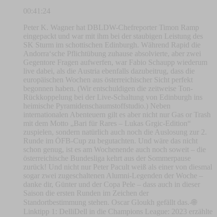
00:41:24
Peter K. Wagner hat DBLDW-Chefreporter Timon Ramp
eingepackt und war mit ihm bei der staubigen Leistung des
SK Sturm im schottischen Edinburgh. Während Rapid die
Andorra‘sche Pflichtübung zuhause absolvierte, aber zwei
Gegentore Fragen aufwerfen, war Fabio Schaupp wiederum
live dabei, als die Austria ebenfalls dazubeitrug, dass die
europäischen Wochen aus österreichischer Sicht perfekt
begonnen haben. (Wir entschuldigen die zeitweise Ton-
Rückkoppelung bei der Live-Schaltung von Edinburgh ins
heimische Pyramidenschaumstoffstudio.) Neben
internationalen Abenteuern gilt es aber nicht nur Gas or Trash
mit dem Motto „Bari für Rares – Lukas Grgic-Edition“
zuspielen, sondern natürlich auch noch die Auslosung zur 2.
Runde im ÖFB-Cup zu begutachten. Und wäre das nicht
schon genug, ist es am Wochenende auch noch soweit – die
österreichische Bundesliga kehrt aus der Sommerpause
zurück! Und nicht nur Peter Pacult weiß als einer von diesmal
sogar zwei zugeschaltenen Alumni-Legenden der Woche –
danke dir, Günter und der Copa Pele – dass auch in dieser
Saison die ersten Runden im Zeichen der
Standortbestimmung stehen. Oscar Gloukh gefällt das.-🌐
Linktipp 1: DelliDell in die Champions League: 2023 erzählte