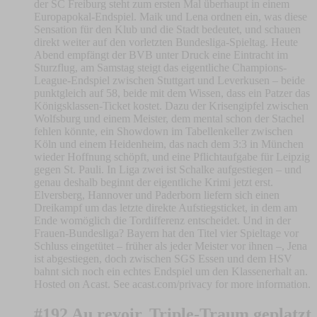
der SC Freiburg steht zum ersten Mal überhaupt in einem
Europapokal-Endspiel. Maik und Lena ordnen ein, was diese
Sensation für den Klub und die Stadt bedeutet, und schauen
direkt weiter auf den vorletzten Bundesliga-Spieltag. Heute
Abend empfängt der BVB unter Druck eine Eintracht im
Sturzflug, am Samstag steigt das eigentliche Champions-
League-Endspiel zwischen Stuttgart und Leverkusen – beide
punktgleich auf 58, beide mit dem Wissen, dass ein Patzer das
Königsklassen-Ticket kostet. Dazu der Krisengipfel zwischen
Wolfsburg und einem Meister, dem mental schon der Stachel
fehlen könnte, ein Showdown im Tabellenkeller zwischen
Köln und einem Heidenheim, das nach dem 3:3 in München
wieder Hoffnung schöpft, und eine Pflichtaufgabe für Leipzig
gegen St. Pauli. In Liga zwei ist Schalke aufgestiegen – und
genau deshalb beginnt der eigentliche Krimi jetzt erst.
Elversberg, Hannover und Paderborn liefern sich einen
Dreikampf um das letzte direkte Aufstiegsticket, in dem am
Ende womöglich die Tordifferenz entscheidet. Und in der
Frauen-Bundesliga? Bayern hat den Titel vier Spieltage vor
Schluss eingetütet – früher als jeder Meister vor ihnen –, Jena
ist abgestiegen, doch zwischen SGS Essen und dem HSV
bahnt sich noch ein echtes Endspiel um den Klassenerhalt an.
Hosted on Acast. See acast.com/privacy for more information.
#192 Au revoir..Triple-Traum geplatzt