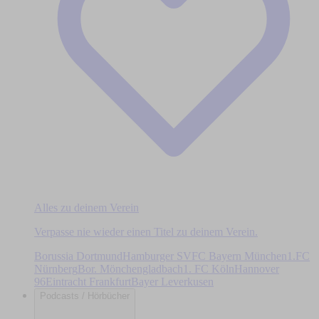
Alles zu deinem Verein
Verpasse nie wieder einen Titel zu deinem Verein.
Borussia Dortmund
Hamburger SV
FC Bayern München
1.FC
Nürnberg
Bor. Mönchengladbach
1. FC Köln
Hannover
96
Eintracht Frankfurt
Bayer Leverkusen
Podcasts / Hörbücher