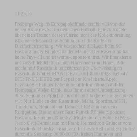
01:25:16
Freiburgs Weg ins Europapokalfinale erzählt viel von der
neuen Rolle des SC im deutschen Fußball. Patrick Röttele
über einen Trainer, dessen Stärke nicht das Kollektivtraining
ist, einen Pluspunkt im Scouting und die Rolle der
Dreifacherfrischung. Wir besprechen die Lage beim SC
Freiburg in der Bundesliga der Männer. Der Rasenfunk hat
keine Paywall und ist werbe-, sponsorenfrei. Wir finanzieren
uns ausschließlich über euch Hörerinnen und Hörer. Bitte
macht mit! Rasenfunk unterstützen per Überweisung an
Rasenfunk GmbH IBAN: DE77 1001 8000 0928 1695 47
BIC: FNOMDEB2 per Paypal per Kreditkarte/Apple
Pay/Google Pay per Patreon mehr Informationen auf der
Homepage Vielen Dank, dass ihr mit eurer Unterstützung
diese Sendung möglich gemacht habt! In dieser Folge danken
wir: Nur Liebe an den Rasenfunk, Malte, SportfreundHH,
Tim Schnix, Sonchai und Dennis, FCB-Fan aus dem
Ruhrgebiet. Das ist unser Gast: Patrick Röttele (Spodcast
Freiburg, Instagram, Bluesky) Moderator der Folge ist Max-
Jacob Ost (Gemeinsam mit Frank Helmschrott Gründer vom
Rasenfunk, Bluesky, Instagram) In dieser Reihenfolge geht es
durch die Sendung: 00:00:00 | Zwischen Hannover und