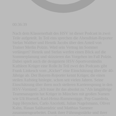
00:36:39
Nach dem Klassenerhalt des HSV ist dieser Podcast in zwei
Teile aufgeteilt. In Teil eins sprechen die Abendblatt-Reporter
Stefan Walther und Henrik Jacobs über den Anteil von
Trainer Merlin Polzin. Wird sein Vertrag im Sommer
verlängert? Henrik und Stefan werfen einen Blick auf die
Sommerplanung und skizzieren das Vorgehen im Fall Polzin.
Dabei spielt auch die designierte HSV-Sportvorständin
Kathleen Krüger eine Rolle.In Teil zwei des Podcasts gibt
Frank Linkesch vom „Kicker“ eine Einschätzung über die 40-
Jährige ab. Der Bayern-Reporter kennt Krüger, die einen
steilen Aufstieg hinlegte, schon seit vielen Jahren. Seine
Einschätzung über ihren noch steileren Karrieresprung in den
HSV-Vorstand: „Ich traue ihr das absolut zu.“Als langjährige
Teammanagerin hat Krüger in München mit großen Namen
wie Uli Hoeneß, Karl-Heinz-Rummenigge, Pep Guardiola,
Jupp Heynckes, Carlo Ancelotti, Julian Nagelsmann, Oliver
Kahn, Hasan Salihamidzic und Matthias Sammer
zusammengearbeitet. Dank ihrer Führungsstärke und ihrer