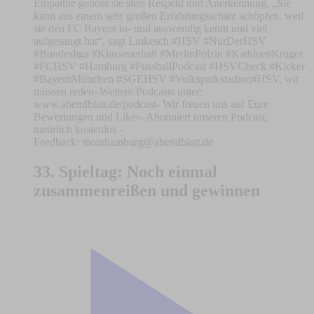
Empathie genoss sie stets Respekt und Anerkennung. „Sie
kann aus einem sehr großen Erfahrungsschatz schöpfen, weil
sie den FC Bayern in- und auswendig kennt und viel
aufgesaugt hat“, sagt Linkesch.#HSV #NurDerHSV
#Bundesliga #Klassenerhalt #MerlinPolzin #KathleenKrüger
#FCHSV #Hamburg #FussballPodcast #HSVCheck #Kicker
#BayernMünchen #SGEHSV #Volksparkstadion#HSV, wir
müssen reden–Weitere Podcasts unter:
www.abendblatt.de/podcast- Wir freuen uns auf Eure
Bewertungen und Likes- Abonniert unseren Podcast,
natürlich kostenlos -
Feedback:
moinhamburg@abendblatt.de
33. Spieltag: Noch einmal
zusammenreißen und gewinnen