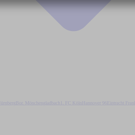
ürnberg
Bor. Mönchengladbach
1. FC Köln
Hannover 96
Eintracht Fran