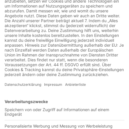
00:07:19
Manolo zurück im Stadion, ein Sprung von der Deutzer
Brücke für eine Derbyniederlage und ein Fahnenklau mithilfe
eines Schlüsselbundes aus dem Fanshop. Über diese und
weitere Geschehnisse berichtete Faszination Fankurve im
Februar, März und April 2006. Die ausführlichen Berichte
könnt ihr auf www.faszination-fankurve.de nachlesen.
Beteiligte Vereine / Organisationen / Veranstaltungen:
Euro2008, EM2008, Innsbruch, PRO1860, 1860 München,
Erzgebirge Aue, Dynamo Dresden, FC Augsburg, SV
Babelsberg, Energie Cottbus, Wrexham, PSG, Karlsruher SC,
SC Freiburg, Hertha BSC Berlin, Hamburger SV, Ultras,
Hapoel Tel Aviv, Israel, Catania, Pescara Rangers, 1. FC
Köln, Bayer Leverkusen,Waldhof Mannheim, Borussia
Mönchengladbach, Manolo, FIFA, BBAG, Hansa Rostock,
Eintracht Braunschweig,TeBe Berlin
#51 - Auf und Ab mit Tennis Borussia
Berlin