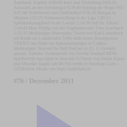
Auerbach. Kapitel: 0:00:00 Intro und Vorstellung 0:04:20
Auswärts an den Kernbergen 0:39:40 Spieltag der Regio NO
0:47:00 Trotteltweet vom Südfriedhof 0:56:20 Morgan in
Meppen 1:02:25 Preisentwicklung in der Liga 1:09:15
Spielansetzungsbeef in der Lausitz 1:14:30 Soli für Tekiez!
1:16:45 Marc Phillip von der Vogtlandweide: Über Auerbach
1:32:35 Medientipps Shownotes: Tweet von Karl Lauterbach
mit Kritik am Lokalrivalen TeBe stellt neuen Brustsponsor
TEKİEZ aus Halle vor Spielansetzungen in Cottbus
Medientipps: Beyond the Ball Podcast zu 2G 11 Freunde
spezial: Torhüter Twitterprofil von Neville Southall MDR-
Spielbericht zum Spiel in Jena mit O-Tönen von Stefan Karau
und Miroslav Jagatic (ab 08:19) credits to Smoking Guns –
GEMAfreie Musik von https://audiohub.de
#76 / Dezember 2011