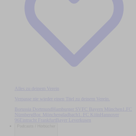
Alles zu deinem Verein
Verpasse nie wieder einen Titel zu deinem Verein.
Borussia Dortmund
Hamburger SV
FC Bayern München
1.FC
Nürnberg
Bor. Mönchengladbach
1. FC Köln
Hannover
96
Eintracht Frankfurt
Bayer Leverkusen
Podcasts / Hörbücher