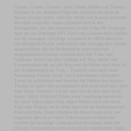
Corona, Corona, Corona - auch Tobias, Martin und Thomas
kommen in der aktuellen Folge des Auepodcasts nicht an
diesem Thema vorbei. Aber der Verein war ja auch selbst mit
drei ähhh wohl eher einem infizierten Fall in den
Schlagzeilen. Die drei besprechen in der Folge die Vorgänge
rund um das abgesagte HSV-Spiel und schauen dabei explizit
auf die Aussagen von Helge Leonhardt im MDR-Interview.
Als #HelgeDerWoche wird jedoch eine Aussage über Twitter
ausgezeichnet, die das Rollenbild in einer typischen
erzgebirgischen Familie verdeutlichen: Die Väter und
Großväter geben uns also Attribute wie Mut, Stärke und
Zusammenhalt mit auf den Weg und die Mütter sind eben für
das Kinderkriegen da. Naja… Daneben wird auch unser
Neuzugang Antonio Jonjić von Kaiserslautern beleuchtet.
Tobias ist optimistisch und benennt die Stärken des Spielers.
Thomas ist dabei eher pessimistisch und sucht noch nach dem
Sinn dieses Transfers. Uneins sind sich die drei auch beim
neuen Trikot. Während Tobias seine Sammlung bereits um
das neue Trikot ergänzt hat, zögert Martin noch mit einem
Kauf und Thomas steckt lieber das Geld für funktionierende
Podcasttechnik. Dabei erfahren die Hörer:innen auch, wer
eigentlich alles an so einem Trikotverkauf verdient und
welches das jeweilige Lieblingstrikot der letzten Jahre der
Drei ist. Und natürlich wird auch auf die kommenden Spiele