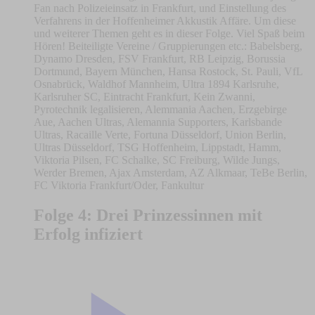
Fan nach Polizeieinsatz in Frankfurt, und Einstellung des
Verfahrens in der Hoffenheimer Akkustik Affäre. Um diese
und weiterer Themen geht es in dieser Folge. Viel Spaß beim
Hören! Beiteiligte Vereine / Gruppierungen etc.: Babelsberg,
Dynamo Dresden, FSV Frankfurt, RB Leipzig, Borussia
Dortmund, Bayern München, Hansa Rostock, St. Pauli, VfL
Osnabrück, Waldhof Mannheim, Ultra 1894 Karlsruhe,
Karlsruher SC, Eintracht Frankfurt, Kein Zwanni,
Pyrotechnik legalisieren, Alemmania Aachen, Erzgebirge
Aue, Aachen Ultras, Alemannia Supporters, Karlsbande
Ultras, Racaille Verte, Fortuna Düsseldorf, Union Berlin,
Ultras Düsseldorf, TSG Hoffenheim, Lippstadt, Hamm,
Viktoria Pilsen, FC Schalke, SC Freiburg, Wilde Jungs,
Werder Bremen, Ajax Amsterdam, AZ Alkmaar, TeBe Berlin,
FC Viktoria Frankfurt/Oder, Fankultur
Folge 4: Drei Prinzessinnen mit
Erfolg infiziert