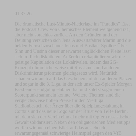
01:37:26
Die dramatische Last-Minute-Niederlage im "Paradies" lässt
die Podcast-Crew von Chemisches Element weitgehend rat-,
aber nicht sprachlos zurück. An den Gründen und der
Deutung versuchen sich Jena-Auswärtsfahrer Martin und die
beiden Fernsehzuschauer Jonas und Bastian. Spoiler: Über
Sinn und Unsinn dieser unerwartet unglücklichen Pleite lässt
sich trefflich diskutieren. Außerdem rekapitulieren wir die
geistige Kapitulation des Lokalrivalen, indem das 2G-
Konzept dümmlicherweise mit Rassismus und anderen
Diskriminierungsformen gleichgesetzt wird. Natürlich
schauen wir auch auf das Geschehen auf den anderen Plätzen
und sogar in die 3. Liga, in der sich unser Ex-Spieler Morgan
Fassbender endgültig etabliert hat und zuletzt sogar einen
Scorerpunkt sammeln konnte. Weitere Themen sind die
vergleichsweise hohen Preise für den Viertliga-
Stadionbesuch, der Ärger über die Spielplangestaltung in
Cottbus und das neue Logo auf der Brust von TeBe Berlin,
mit dem sich der Verein einmal mehr mit Opfern rassistischer
Gewalt solidarisiert. Neben den obligatorischen Medientipps
werfen wir auch einen Blick auf das anstehende,
erwartungsgemäß schwierige Heimspiel gegen den VfB