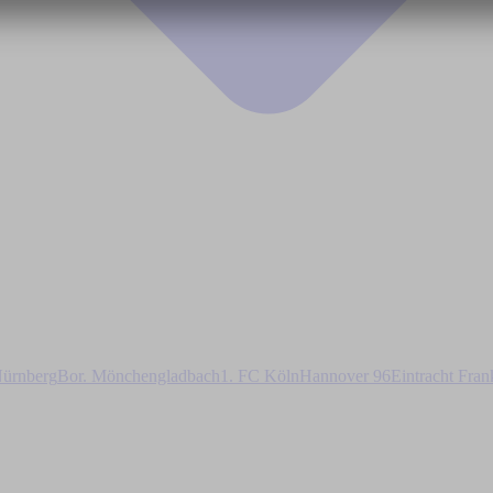
ürnberg
Bor. Mönchengladbach
1. FC Köln
Hannover 96
Eintracht Fran