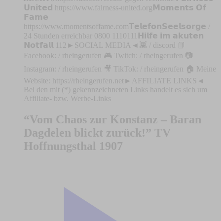
𝗨𝗻𝗶𝘁𝗲𝗱 https://www.fairness-united.org𝗠𝗼𝗺𝗲𝗻𝘁𝘀 𝗢𝗳
𝗙𝗮𝗺𝗲
https://www.momentsoffame.com𝗧𝗲𝗹𝗲𝗳𝗼𝗻𝗦𝗲𝗲𝗹𝘀𝗼𝗿𝗴𝗲 /
24 Stunden erreichbar 0800 1110111𝗛𝗶𝗹𝗳𝗲 𝗶𝗺 𝗮𝗸𝘂𝘁𝗲𝗻
𝗡𝗼𝘁𝗳𝗮𝗹𝗹 112►SOCIAL MEDIA◄👾 / discord 📘
Facebook: / rheingerufen 🎮 Twitch: / rheingerufen 📷
Instagram: / rheingerufen 🎥 TikTok: / rheingerufen 🏠 Meine
Website: https://rheingerufen.net►AFFILIATE LINKS◄
Bei den mit (*) gekennzeichneten Links handelt es sich um
Affiliate- bzw. Werbe-Links
“Vom Chaos zur Konstanz – Baran
Dagdelen blickt zurück!” TV
Hoffnungsthal 1907