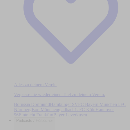
Alles zu deinem Verein
Verpasse nie wieder einen Titel zu deinem Verein.
Borussia Dortmund
Hamburger SV
FC Bayern München
1.FC
Nürnberg
Bor. Mönchengladbach
1. FC Köln
Hannover
96
Eintracht Frankfurt
Bayer Leverkusen
Podcasts / Hörbücher