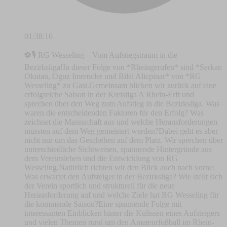
01:38:16
⚽️🎙️ RG Wesseling – Vom Aufstiegstraum in die
Bezirksliga!In dieser Folge von *Rheingerufen* sind *Serkan
Okutan, Oguz Imrencler und Bilal Alicpinar* von *RG
Wesseling* zu Gast.Gemeinsam blicken wir zurück auf eine
erfolgreiche Saison in der Kreisliga A Rhein-Erft und
sprechen über den Weg zum Aufstieg in die Bezirksliga. Was
waren die entscheidenden Faktoren für den Erfolg? Was
zeichnet die Mannschaft aus und welche Herausforderungen
mussten auf dem Weg gemeistert werden?Dabei geht es aber
nicht nur um das Geschehen auf dem Platz. Wir sprechen über
unterschiedliche Sichtweisen, spannende Hintergründe aus
dem Vereinsleben und die Entwicklung von RG
Wesseling.Natürlich richten wir den Blick auch nach vorne:
Was erwartet den Aufsteiger in der Bezirksliga? Wie stellt sich
der Verein sportlich und strukturell für die neue
Herausforderung auf und welche Ziele hat RG Wesseling für
die kommende Saison?Eine spannende Folge mit
interessanten Einblicken hinter die Kulissen eines Aufsteigers
und vielen Themen rund um den Amateurfußball im Rhein-