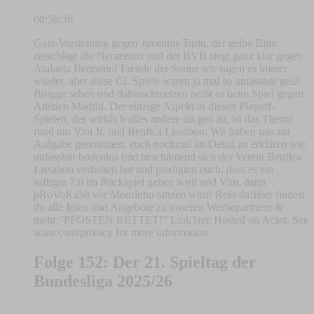
00:50:36
Gala-Vorstellung gegen Juventus Turin, der gelbe Blitz
zerschlägt die Nerazzurri und der BVB siegt ganz klar gegen
Atalanta Bergamo! Freude der Sonne wir sagen es immer
wieder, aber diese CL Spiele waren ja mal so unfassbar geil!
Brügge sehen und dahinschmelzen heißt es beim Spiel gegen
Atlético Madrid. Der einzige Aspekt in diesen Playoff-
Spielen, der wirklich alles andere als geil ist, ist das Thema
rund um Vini Jr. und Benfica Lissabon. Wir haben uns zur
Aufgabe genommen, euch nochmal im Detail zu erklären wie
unfassbar bodenlos und beschämend sich der Verein Benfica
Lissabon verhalten hat und predigten euch, dass es ein
saftiges 7:0 im Rückspiel geben wird und Vini, dann
pRoVoKaNt vor Mourinho tanzen wird! Rein da!Hier findest
du alle Infos und Angebote zu unseren Werbepartnern &
mehr:"PFOSTEN RETTET!" LinkTree Hosted on Acast. See
acast.com/privacy for more information.
Folge 152: Der 21. Spieltag der
Bundesliga 2025/26