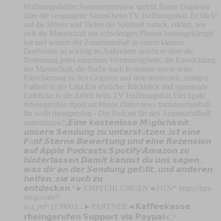
HoffnungsthalIm Sommerinterview spricht Baran Dagdelen
über die vergangene Saison beim TV Hoffnungsthal. Er blickt
auf die Höhen und Tiefen der Spielzeit zurück, erklärt, wie
sich die Mannschaft aus schwierigen Phasen herausgekämpft
hat und warum der Zusammenhalt in einem kleinen
Dorfverein so wichtig ist.Außerdem spricht er über die
Bedeutung jedes einzelnen Vereinsmitglieds, die Entwicklung
der Mannschaft, die Suche nach Konstanz sowie seine
Einschätzung zu den Gegnern und dem modernen, mutigen
Fußball in der Liga.Ein ehrlicher Rückblick und spannende
Einblicke in die Arbeit beim TV Hoffnungsthal.Viel Spaß!
#rheingerufen #podcast #fotos #interviews #amateurfussball
Ihr wollt rheingerufen - Der Podcast für den Amateurfußball
unterstützen?„𝙀𝙞𝙣𝙚 𝙠𝙤𝙨𝙩𝙚𝙣𝙡𝙤𝙨𝙚 𝙈ö𝙜𝙡𝙞𝙘𝙝𝙠𝙚𝙞𝙩,
𝙪𝙣𝙨𝙚𝙧𝙚 𝙎𝙚𝙣𝙙𝙪𝙣𝙜 𝙯𝙪 𝙪𝙣𝙩𝙚𝙧𝙨𝙩ü𝙩𝙯𝙚𝙣, 𝙞𝙨𝙩 𝙚𝙞𝙣𝙚
𝙁ü𝙣𝙛-𝙎𝙩𝙚𝙧𝙣𝙚-𝘽𝙚𝙬𝙚𝙧𝙩𝙪𝙣𝙜 𝙪𝙣𝙙 𝙚𝙞𝙣𝙚 𝙍𝙚𝙯𝙚𝙣𝙨𝙞𝙤𝙣
𝙖𝙪𝙛 𝘼𝙥𝙥𝙡𝙚 𝙋𝙤𝙙𝙘𝙖𝙨𝙩𝙨/𝙎𝙥𝙤𝙩𝙞𝙛𝙮/𝘼𝙢𝙖𝙯𝙤𝙣 𝙯𝙪
𝙝𝙞𝙣𝙩𝙚𝙧𝙡𝙖𝙨𝙨𝙚𝙣.𝘿𝙖𝙢𝙞𝙩 𝙠𝙖𝙣𝙣𝙨𝙩 𝙙𝙪 𝙪𝙣𝙨 𝙨𝙖𝙜𝙚𝙣,
𝙬𝙖𝙨 𝙙𝙞𝙧 𝙖𝙣 𝙙𝙚𝙧 𝙎𝙚𝙣𝙙𝙪𝙣𝙜 𝙜𝙚𝙛ä𝙡𝙡𝙩, 𝙪𝙣𝙙 𝙖𝙣𝙙𝙚𝙧𝙚𝙣
𝙝𝙚𝙡𝙛𝙚𝙣, 𝙨𝙞𝙚 𝙖𝙪𝙘𝙝 𝙯𝙪
𝙚𝙣𝙩𝙙𝙚𝙘𝙠𝙚𝙣.“►EMPFEHLUNGEN◄FGN* https://fgn-
shop.com/?
sca_ref=1139603...►PARTNER◄𝗞𝗮𝗳𝗳𝗲𝗲𝗸𝗮𝘀𝘀𝗲
𝗿𝗵𝗲𝗶𝗻𝗴𝗲𝗿𝘂𝗳𝗲𝗻 𝗦𝘂𝗽𝗽𝗼𝗿𝘁 𝘃𝗶𝗮 𝗣𝗮𝘆𝗽𝗮𝗹 👉