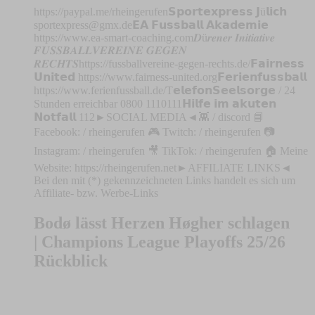
https://paypal.me/rheingerufen𝗦𝗽𝗼𝗿𝘁𝗲𝘅𝗽𝗿𝗲𝘀𝘀 𝗝ü𝗹𝗶𝗰𝗵
sportexpress@gmx.de
𝗘𝗔 𝗙𝘂𝘀𝘀𝗯𝗮𝗹𝗹 𝗔𝗸𝗮𝗱𝗲𝗺𝗶𝗲
https://www.ea-smart-coaching.com𝑫ü𝒓𝒆𝒏𝒆𝒓 𝑰𝒏𝒊𝒕𝒊𝒂𝒕𝒊𝒗𝒆
𝑭𝑼𝑺𝑺𝑩𝑨𝑳𝑳𝑽𝑬𝑹𝑬𝑰𝑵𝑬 𝑮𝑬𝑮𝑬𝑵
𝑹𝑬𝑪𝑯𝑻𝑺https://fussballvereine-gegen-rechts.de/𝗙𝗮𝗶𝗿𝗻𝗲𝘀𝘀
𝗨𝗻𝗶𝘁𝗲𝗱 https://www.fairness-united.org𝗙𝗲𝗿𝗶𝗲𝗻𝗳𝘂𝘀𝘀𝗯𝗮𝗹𝗹
https://www.ferienfussball.de/T𝗲𝗹𝗲𝗳𝗼𝗻𝗦𝗲𝗲𝗹𝘀𝗼𝗿𝗴𝗲 / 24
Stunden erreichbar 0800 1110111𝗛𝗶𝗹𝗳𝗲 𝗶𝗺 𝗮𝗸𝘂𝘁𝗲𝗻
𝗡𝗼𝘁𝗳𝗮𝗹𝗹 112►SOCIAL MEDIA◄👾 / discord 📘
Facebook: / rheingerufen 🎮 Twitch: / rheingerufen 📷
Instagram: / rheingerufen 🎥 TikTok: / rheingerufen 🏠 Meine
Website: https://rheingerufen.net►AFFILIATE LINKS◄
Bei den mit (*) gekennzeichneten Links handelt es sich um
Affiliate- bzw. Werbe-Links
Bodø lässt Herzen Høgher schlagen
| Champions League Playoffs 25/26
Rückblick