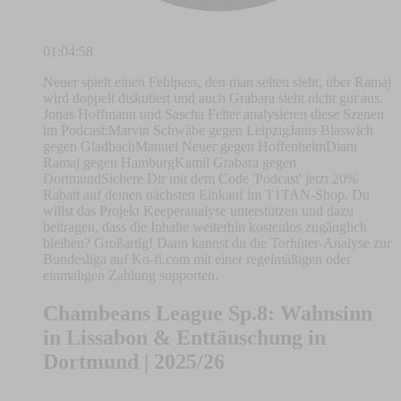
01:04:58
Neuer spielt einen Fehlpass, den man selten sieht, über Ramaj
wird doppelt diskutiert und auch Grabara sieht nicht gut aus.
Jonas Hoffmann und ⁠⁠⁠⁠⁠⁠⁠⁠⁠⁠⁠⁠⁠⁠⁠⁠⁠⁠⁠⁠⁠⁠⁠⁠⁠⁠⁠⁠⁠⁠⁠⁠⁠⁠⁠⁠⁠⁠⁠⁠Sascha Felter⁠⁠⁠⁠⁠⁠⁠⁠⁠⁠⁠⁠⁠⁠⁠⁠⁠⁠⁠⁠⁠⁠⁠⁠⁠⁠⁠⁠⁠⁠⁠⁠⁠⁠⁠⁠⁠⁠⁠⁠ analysieren diese Szenen
im Podcast:Marvin Schwäbe gegen Leipzig⁠Janis Blaswich
gegen GladbachManuel Neuer gegen HoffenheimDiant
Ramaj gegen HamburgKamil Grabara gegen
Dortmund⁠⁠⁠⁠Sichere Dir mit dem Code 'Podcast' jetzt 20%
Rabatt auf deinen nächsten ⁠⁠⁠⁠⁠⁠⁠⁠⁠⁠⁠⁠⁠⁠⁠⁠⁠⁠⁠⁠⁠⁠⁠⁠⁠⁠⁠⁠⁠⁠⁠⁠⁠⁠⁠⁠⁠⁠⁠⁠⁠⁠⁠⁠⁠⁠⁠⁠⁠⁠⁠⁠⁠⁠⁠⁠⁠⁠⁠⁠⁠⁠Einkauf im T1TAN-Shop⁠⁠⁠⁠⁠⁠⁠⁠⁠⁠⁠⁠⁠⁠⁠⁠⁠⁠⁠⁠⁠⁠⁠⁠⁠⁠⁠⁠⁠⁠⁠⁠⁠⁠⁠⁠⁠⁠⁠⁠⁠⁠⁠⁠⁠⁠⁠⁠⁠⁠⁠⁠⁠⁠⁠⁠⁠⁠. Du
willst das ⁠⁠⁠⁠Projekt Keeperanalyse unterstützen⁠⁠⁠⁠ und dazu
beitragen, dass die Inhalte weiterhin kostenlos zugänglich
bleiben? Großartig! Dann kannst du die Torhüter-Analyse zur
Bundesliga auf ⁠⁠⁠⁠⁠⁠⁠⁠⁠⁠⁠⁠⁠⁠⁠⁠⁠⁠⁠⁠⁠⁠⁠⁠⁠⁠⁠⁠⁠⁠⁠⁠⁠⁠⁠⁠⁠⁠⁠⁠⁠⁠⁠⁠⁠⁠⁠⁠⁠⁠⁠⁠⁠⁠⁠⁠⁠⁠⁠⁠⁠⁠Ko-fi.com⁠⁠⁠⁠⁠⁠⁠⁠⁠⁠⁠⁠⁠⁠⁠⁠⁠⁠⁠⁠⁠⁠⁠⁠⁠⁠⁠⁠⁠⁠⁠⁠⁠⁠⁠⁠⁠⁠⁠⁠⁠⁠⁠⁠⁠⁠⁠⁠⁠⁠⁠⁠⁠⁠⁠⁠⁠⁠⁠⁠⁠⁠ mit einer regelmäßigen oder
einmaligen Zahlung supporten.
Chambeans League Sp.8: Wahnsinn
in Lissabon & Enttäuschung in
Dortmund | 2025/26