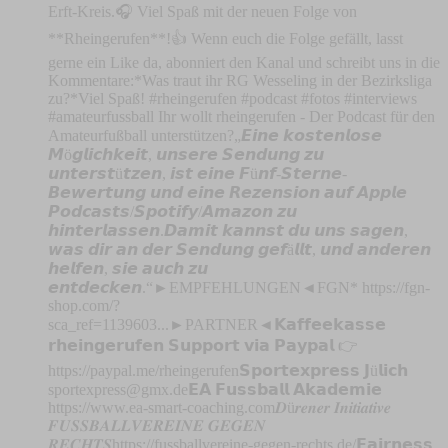
Erft-Kreis.🎧 Viel Spaß mit der neuen Folge von
**Rheingerufen**!👍 Wenn euch die Folge gefällt, lasst
gerne ein Like da, abonniert den Kanal und schreibt uns in die
Kommentare:*Was traut ihr RG Wesseling in der Bezirksliga
zu?*Viel Spaß! #rheingerufen #podcast #fotos #interviews
#amateurfussball Ihr wollt rheingerufen - Der Podcast für den
Amateurfußball unterstützen?„𝙀𝙞𝙣𝙚 𝙠𝙤𝙨𝙩𝙚𝙣𝙡𝙤𝙨𝙚
𝙈ö𝙜𝙡𝙞𝙘𝙝𝙠𝙚𝙞𝙩, 𝙪𝙣𝙨𝙚𝙧𝙚 𝙎𝙚𝙣𝙙𝙪𝙣𝙜 𝙯𝙪
𝙪𝙣𝙩𝙚𝙧𝙨𝙩ü𝙩𝙯𝙚𝙣, 𝙞𝙨𝙩 𝙚𝙞𝙣𝙚 𝙁ü𝙣𝙛-𝙎𝙩𝙚𝙧𝙣𝙚-
𝘽𝙚𝙬𝙚𝙧𝙩𝙪𝙣𝙜 𝙪𝙣𝙙 𝙚𝙞𝙣𝙚 𝙍𝙚𝙯𝙚𝙣𝙨𝙞𝙤𝙣 𝙖𝙪𝙛 𝘼𝙥𝙥𝙡𝙚
𝙋𝙤𝙙𝙘𝙖𝙨𝙩𝙨/𝙎𝙥𝙤𝙩𝙞𝙛𝙮/𝘼𝙢𝙖𝙯𝙤𝙣 𝙯𝙪
𝙝𝙞𝙣𝙩𝙚𝙧𝙡𝙖𝙨𝙨𝙚𝙣.𝘿𝙖𝙢𝙞𝙩 𝙠𝙖𝙣𝙣𝙨𝙩 𝙙𝙪 𝙪𝙣𝙨 𝙨𝙖𝙜𝙚𝙣,
𝙬𝙖𝙨 𝙙𝙞𝙧 𝙖𝙣 𝙙𝙚𝙧 𝙎𝙚𝙣𝙙𝙪𝙣𝙜 𝙜𝙚𝙛ä𝙡𝙡𝙩, 𝙪𝙣𝙙 𝙖𝙣𝙙𝙚𝙧𝙚𝙣
𝙝𝙚𝙡𝙛𝙚𝙣, 𝙨𝙞𝙚 𝙖𝙪𝙘𝙝 𝙯𝙪
𝙚𝙣𝙩𝙙𝙚𝙘𝙠𝙚𝙣.“►EMPFEHLUNGEN◄FGN* https://fgn-
shop.com/?
sca_ref=1139603...►PARTNER◄𝗞𝗮𝗳𝗳𝗲𝗲𝗸𝗮𝘀𝘀𝗲
𝗿𝗵𝗲𝗶𝗻𝗴𝗲𝗿𝘂𝗳𝗲𝗻 𝗦𝘂𝗽𝗽𝗼𝗿𝘁 𝘃𝗶𝗮 𝗣𝗮𝘆𝗽𝗮𝗹 👉
https://paypal.me/rheingerufen𝗦𝗽𝗼𝗿𝘁𝗲𝘅𝗽𝗿𝗲𝘀𝘀 𝗝ü𝗹𝗶𝗰𝗵
sportexpress@gmx.de
𝗘𝗔 𝗙𝘂𝘀𝘀𝗯𝗮𝗹𝗹 𝗔𝗸𝗮𝗱𝗲𝗺𝗶𝗲
https://www.ea-smart-coaching.com𝑫ü𝒓𝒆𝒏𝒆𝒓 𝑰𝒏𝒊𝒕𝒊𝒂𝒕𝒊𝒗𝒆
𝑭𝑼𝑺𝑺𝑩𝑨𝑳𝑳𝑽𝑬𝑹𝑬𝑰𝑵𝑬 𝑮𝑬𝑮𝑬𝑵
𝑹𝑬𝑪𝑯𝑻𝑺https://fussballvereine-gegen-rechts.de/𝗙𝗮𝗶𝗿𝗻𝗲𝘀𝘀