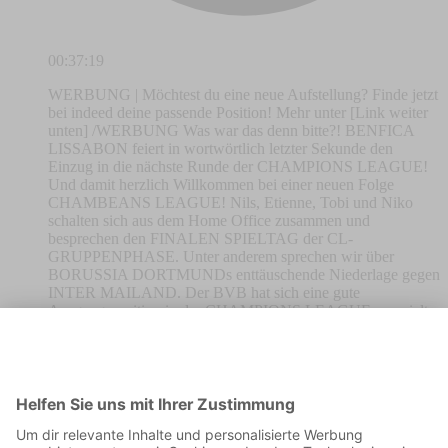
00:37:19
WERBUNG | Möchtest du eine neue Aufstellung? Finde jetzt
bei indeed deine passende Position! Mehr unter [Link weiter
unten] /WERBUNG Was war das denn bitte?! BENFICA
LISSABON feiert in wortwörtlich letzter Sekunde den
Einzug in die nächste Runde der CHAMPIONS LEAGUE!
Und damit herzlich Willkommen bei einer neuen Folge
CHAMBEANS LEAGUE! Nils, Etienne, Tobi und Niko
schalten sich aus dem Home Office zusammen und
besprechen den FINALEN SPIELTAG der CL-
GRUPPENPHASE. Unter anderem sprechen wir über
BORUSSIA DORTMUNDs enttäuschende Niederlage gegen
INTER MAILAND. Der BVB hat sich eine gute
Ausgangsposition in der CHAMPIONS LEAGUE verspielt.
Der Gegner in der nächsten Runde könnte BAYER
LEVERKUSEN heißen - und im ACHTELFINALE droht
ein Spiel gegen BAYERN MÜNCHEN. Die BAYERN
freuen sich indes über ihren zweiten Platz in der
Endabrechnung. Und wie geht es weiter in FRANKFURT?
Wer könnte der neue EINTRACHT-Coach werden? Auch
darüber sprechen wir in einer brandneuen Ausgabe