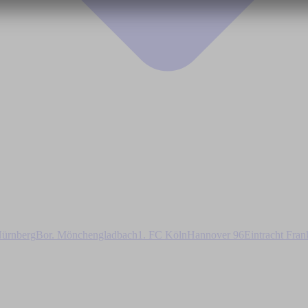
ürnberg
Bor. Mönchengladbach
1. FC Köln
Hannover 96
Eintracht Fran