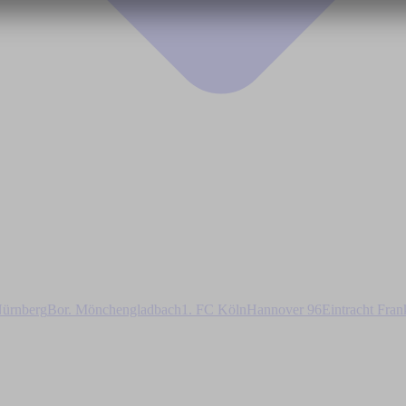
ürnberg
Bor. Mönchengladbach
1. FC Köln
Hannover 96
Eintracht Fran