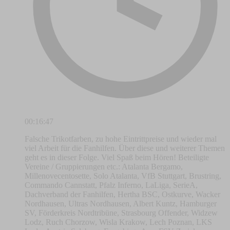
00:16:47
Falsche Trikotfarben, zu hohe Eintrittpreise und wieder mal
viel Arbeit für die Fanhilfen. Über diese und weiterer Themen
geht es in dieser Folge. Viel Spaß beim Hören! Beteiligte
Vereine / Gruppierungen etc.: Atalanta Bergamo,
Millenovecentosette, Solo Atalanta, VfB Stuttgart, Brustring,
Commando Cannstatt, Pfalz Inferno, LaLiga, SerieA,
Dachverband der Fanhilfen, Hertha BSC, Ostkurve, Wacker
Nordhausen, Ultras Nordhausen, Albert Kuntz, Hamburger
SV, Förderkreis Nordtribüne, Strasbourg Offender, Widzew
Lodz, Ruch Chorzow, Wisla Krakow, Lech Poznan, LKS