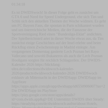
01:34:18
Es ist DWIDSwoch! In dieser Folge geht es zunächst um
GTA 6 und Need for Speed Underground, ehe sich Tim und
Schlü sich den aktuellen Themen der Woche widmen. Es geht
um FC Bayern Fans, die spontan in Paris schikaniert wurden
und um österreichische Medien, die der Fanszene der
Sportvereinigung Ried einen "Bundesliga-Eklat" andichten.
Der Spielberichtsteil artet in dieser Woche etwas aus, da Tim
zunächst einige Geschichten auf der Insel erlebte und beim
Rückflug einen Zwischenstopp in Madrid einlegte. Am
vergangenen Donnerstag gastierte Lech Poznan bei Rayo
Vallecano und sowohl Bukaneros als auch die Lech Poznan
Hooligans sorgten für reichlich Schlagzeilen. Der DWIDS-
Kalender 2026 https://blickfang-
ultra.de/collections/dwidswoch-kalender-
2026/products/dwidswoch-kalender-2026 DWIDSwoch
exklusiv ab Mitternacht in der DWIDSapp: DWIDSapp im
AppStore
https://apps.apple.com/gb/app/dwidsapp/id6550906007?uo=2
Die DWIDSapp im PlayStore
https://play.google.com/store/apps/details?
id=com.dwids.app&gl=DE Unterstützt DWIDS über Steady:
https://steadyhq.com/de/dwidswoch-aufrur/about Hotels,
Flüge, Mannschaftsfahrten, Europapokal-Gruppenreisen