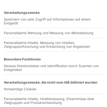
Groundhopping. Jan war bereits Anfang der 2000er als
Groundhopper unterwegs und da das Taschengeld des
ambitionierten Schülers nicht reichte, schraubte er das
Reisebudget nach unten. Im ersten Teil des Interviews geht es
um Jans erste Schritte als Groundhopper und um radikale
Sparmaßnahmen, um möglichst viel zu sehen. Per Anhalter
ging es zum Spiel Slask Wroclaw - Lech Poznan inklusive
einer Nacht in der Bahnhofshalle, ehe der Wunsch nach einer
etwas größeren Tramper-Tour aufkeimte: Per Anhalter in den
Irak.
Olympia-Verlag GmbH
Badstraße 4-6
90402 Nürnberg