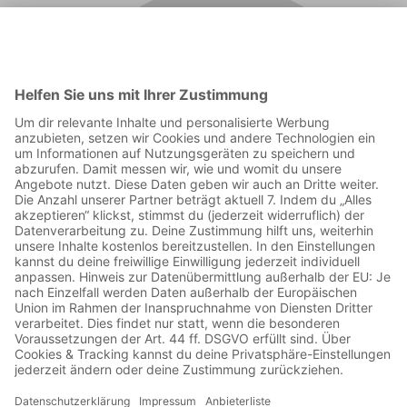
00:56:07
In dieser Woche rückt der Fußball etwas in den Hintergrund,
denn wir sprechen über das "Pfennigfuchsen" beim