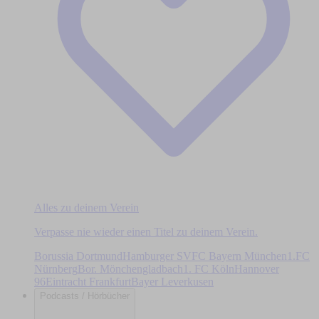
Alles zu deinem Verein
Verpasse nie wieder einen Titel zu deinem Verein.
Borussia Dortmund
Hamburger SV
FC Bayern München
1.FC
Nürnberg
Bor. Mönchengladbach
1. FC Köln
Hannover
96
Eintracht Frankfurt
Bayer Leverkusen
Podcasts / Hörbücher