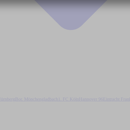
ürnberg
Bor. Mönchengladbach
1. FC Köln
Hannover 96
Eintracht Fran