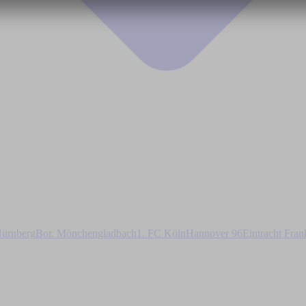
ürnberg
Bor. Mönchengladbach
1. FC Köln
Hannover 96
Eintracht Fran