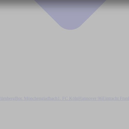
ürnberg
Bor. Mönchengladbach
1. FC Köln
Hannover 96
Eintracht Fran