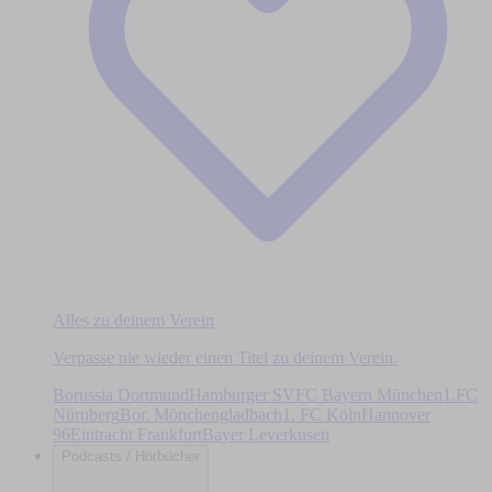
Alles zu deinem Verein
Verpasse nie wieder einen Titel zu deinem Verein.
Borussia Dortmund
Hamburger SV
FC Bayern München
1.FC
Nürnberg
Bor. Mönchengladbach
1. FC Köln
Hannover
96
Eintracht Frankfurt
Bayer Leverkusen
Podcasts / Hörbücher