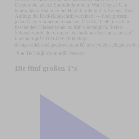
Despotović, zuletzt Sportdirektor beim Wadi Degla FC in
Kairo, davor Stationen bei Hajduk Split und in Kanada. Sein
Auftrag: die Ried-Handschrift verfeinern — hoch pressen,
jeden Gegner unbequem machen. Das Ziel bleibt trotzdem
bescheiden: Klassenerhalt, so früh wie möglich. Stefan
Schwab wurde der Gruppe „Sechs-Jahre-Auslandssemester"
hinzugefügt.🛒 DBLDW-Onlinehop!⁠⁠⁠⁠⁠⁠⁠⁠⁠⁠⁠-
🌐 ⁠⁠⁠⁠⁠⁠⁠⁠⁠⁠⁠⁠⁠⁠⁠⁠⁠⁠⁠⁠⁠⁠⁠⁠⁠⁠⁠⁠⁠⁠⁠⁠⁠⁠⁠⁠⁠⁠⁠⁠⁠⁠⁠⁠⁠⁠⁠⁠⁠⁠⁠⁠⁠⁠⁠⁠⁠⁠⁠⁠https://diebesteligaderwelt.com⁠⁠⁠⁠⁠⁠⁠⁠⁠⁠⁠⁠⁠⁠⁠⁠⁠⁠⁠⁠⁠⁠⁠⁠⁠⁠⁠⁠⁠⁠⁠⁠⁠⁠⁠⁠⁠⁠⁠⁠⁠⁠⁠⁠⁠⁠⁠⁠⁠⁠⁠⁠⁠⁠⁠⁠⁠⁠⁠⁠📬 ⁠⁠⁠⁠⁠
info@diebesteligaderwelt
⁠⁠⁠⁠⁠⁠⁠⁠⁠⁠⁠⁠⁠⁠⁠⁠⁠⁠⁠⁠⁠⁠⁠⁠⁠⁠⁠⁠⁠⁠⁠⁠⁠⁠⁠⁠⁠⁠⁠⁠⁠⁠⁠⁠⁠⁠⁠⁠⁠⁠⁠⁠⁠⁠⁠⁠⁠⁠⁠⁠⁠⁠⁠⁠⁠⁠⁠⁠⁠⁠⁠⁠⁠⁠⁠⁠⁠⁠⁠⁠⁠⁠⁠⁠⁠⁠⁠⁠⁠⁠⁠⁠⁠X⁠⁠⁠⁠⁠⁠⁠⁠⁠⁠⁠⁠⁠⁠⁠⁠⁠⁠⁠⁠⁠⁠⁠⁠⁠⁠⁠⁠⁠⁠⁠⁠⁠⁠⁠⁠⁠⁠⁠⁠⁠⁠⁠⁠⁠⁠⁠⁠⁠⁠⁠⁠⁠⁠⁠⁠⁠⁠⁠⁠⁠⁠⁠⁠⁠⁠⁠⁠⁠🔥 ⁠⁠⁠⁠⁠⁠⁠⁠⁠⁠⁠⁠⁠⁠⁠⁠⁠⁠⁠⁠⁠⁠⁠⁠⁠⁠⁠⁠⁠⁠⁠⁠⁠⁠⁠⁠⁠⁠⁠⁠⁠⁠⁠⁠⁠⁠⁠⁠⁠⁠⁠⁠⁠⁠⁠⁠⁠⁠⁠⁠⁠⁠⁠⁠⁠⁠⁠⁠⁠⁠⁠⁠⁠⁠⁠⁠⁠⁠⁠⁠⁠⁠⁠⁠⁠⁠⁠⁠⁠⁠TikTok⁠⁠⁠⁠⁠⁠⁠⁠⁠⁠⁠⁠⁠⁠⁠⁠⁠⁠⁠⁠⁠⁠⁠⁠⁠⁠⁠⁠⁠⁠⁠⁠⁠⁠⁠⁠⁠⁠⁠⁠⁠⁠⁠⁠⁠⁠⁠⁠⁠⁠⁠⁠⁠⁠⁠⁠⁠⁠⁠⁠⁠⁠⁠⁠⁠⁠⁠⁠⁠⁠⁠⁠⁠⁠⁠⁠⁠⁠⁠⁠⁠⁠⁠⁠⁠⁠⁠⁠⁠⁠🎬 ⁠⁠⁠⁠⁠⁠⁠⁠⁠⁠⁠⁠⁠⁠⁠⁠⁠⁠⁠⁠⁠⁠⁠⁠⁠⁠⁠⁠⁠⁠⁠⁠⁠⁠⁠⁠⁠⁠⁠⁠⁠⁠⁠⁠⁠⁠⁠⁠⁠⁠⁠⁠⁠⁠⁠⁠⁠⁠⁠⁠⁠⁠⁠⁠⁠⁠⁠⁠⁠⁠⁠⁠⁠⁠⁠⁠⁠⁠⁠⁠⁠⁠⁠⁠⁠⁠⁠⁠⁠⁠Youtube⁠⁠⁠⁠⁠⁠⁠⁠⁠⁠⁠⁠⁠⁠⁠⁠⁠⁠⁠⁠⁠⁠⁠⁠⁠⁠⁠⁠⁠⁠⁠⁠⁠⁠⁠⁠⁠⁠⁠⁠⁠⁠⁠⁠⁠⁠⁠⁠⁠⁠⁠⁠⁠⁠⁠⁠⁠⁠⁠⁠⁠⁠⁠⁠⁠⁠⁠⁠⁠⁠⁠⁠⁠⁠⁠⁠⁠⁠⁠⁠⁠⁠⁠⁠⁠⁠⁠⁠⁠⁠🟪 ⁠⁠⁠⁠⁠⁠⁠⁠⁠⁠⁠⁠⁠⁠⁠⁠⁠⁠⁠⁠⁠⁠⁠⁠⁠⁠⁠⁠⁠⁠⁠⁠⁠⁠⁠⁠⁠⁠⁠⁠⁠⁠⁠⁠⁠⁠⁠Discord⁠⁠⁠⁠⁠⁠⁠⁠⁠⁠⁠⁠⁠⁠⁠⁠⁠⁠⁠⁠⁠⁠⁠⁠⁠⁠⁠⁠⁠⁠⁠⁠⁠⁠⁠⁠⁠⁠⁠⁠⁠⁠⁠⁠
Die fünf großen T‘s