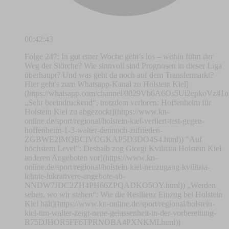
00:42:43
Folge 247: In gut einer Woche geht’s los – wohin führt der
Weg der Störche? Wie sinnvoll sind Prognosen in dieser Liga
überhaupt? Und was geht da noch auf dem Transfermarkt?
Hier geht's zum Whatsapp-Kanal zu Holstein Kiel]
(https://whatsapp.com/channel/0029Vb6A6Os5Ui2epkoVz41o
„Sehr beeindruckend“, trotzdem verloren: Hoffenheim für
Holstein Kiel zu abgezockt](https://www.kn-
online.de/sport/regional/holstein-kiel-verliert-test-gegen-
hoffenheim-1-3-walter-dennoch-zufrieden-
ZGBWE2IMQBCIVCGKAP5D3DO4S4.html)) "Auf
höchstem Level": Deshalb zog Giorgi Kvilitaia Holstein Kiel
anderen Angeboten vor](https://www.kn-
online.de/sport/regional/holstein-kiel-neuzugang-kvilitaia-
lehnte-lukrativere-angebote-ab-
NNDW7JDC2ZH4PH66ZPQADKO5OY.html)) „Werden
sehen, wo wir stehen“: Wie die Resilienz Einzug bei Holstein
Kiel hält](https://www.kn-online.de/sport/regional/holstein-
kiel-tim-walter-zeigt-neue-gelassenheit-in-der-vorbereitung-
R75DJHOR5FF6TPRNOBA4PXNKMI.html))