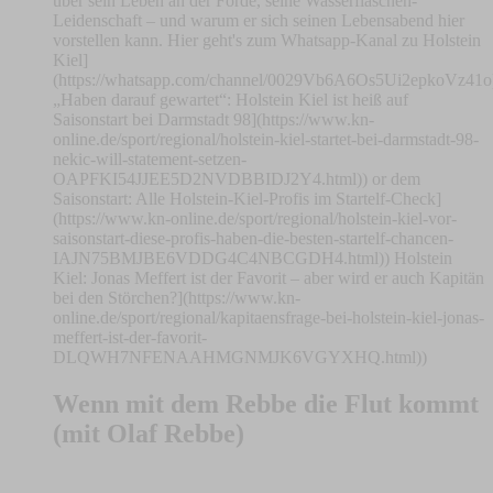
über sein Leben an der Förde, seine Wasserflaschen-
Leidenschaft – und warum er sich seinen Lebensabend hier
vorstellen kann. Hier geht's zum Whatsapp-Kanal zu Holstein
Kiel]
(https://whatsapp.com/channel/0029Vb6A6Os5Ui2epkoVz41o
„Haben darauf gewartet“: Holstein Kiel ist heiß auf
Saisonstart bei Darmstadt 98](https://www.kn-
online.de/sport/regional/holstein-kiel-startet-bei-darmstadt-98-
nekic-will-statement-setzen-
OAPFKI54JJEE5D2NVDBBIDJ2Y4.html)) or dem
Saisonstart: Alle Holstein-Kiel-Profis im Startelf-Check]
(https://www.kn-online.de/sport/regional/holstein-kiel-vor-
saisonstart-diese-profis-haben-die-besten-startelf-chancen-
IAJN75BMJBE6VDDG4C4NBCGDH4.html)) Holstein
Kiel: Jonas Meffert ist der Favorit – aber wird er auch Kapitän
bei den Störchen?](https://www.kn-
online.de/sport/regional/kapitaensfrage-bei-holstein-kiel-jonas-
meffert-ist-der-favorit-
DLQWH7NFENAAHMGNMJK6VGYXHQ.html))
Wenn mit dem Rebbe die Flut kommt
(mit Olaf Rebbe)