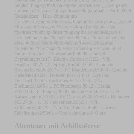
möglich:⁠⁠⁠⁠⁠⁠Flugkopfball via PayPal unterstützen!⁠⁠⁠⁠⁠⁠__Hier geht's
zur neuen Folge des Quizpodcasts:⁠⁠⁠⁠⁠⁠Flugkopfball - Der Fußball
Quizpodcast⁠⁠⁠⁠⁠⁠__Hier könnt ihr uns
erreichen:⁠⁠⁠⁠⁠⁠⁠⁠⁠⁠⁠⁠⁠⁠⁠⁠⁠⁠⁠⁠⁠⁠⁠⁠⁠⁠⁠⁠⁠⁠⁠⁠⁠⁠⁠⁠⁠⁠⁠⁠⁠⁠⁠⁠⁠⁠⁠⁠⁠⁠⁠⁠⁠⁠⁠⁠⁠⁠⁠⁠⁠⁠⁠⁠⁠⁠Instagram⁠⁠⁠⁠⁠⁠⁠⁠⁠⁠⁠⁠⁠⁠⁠⁠⁠⁠⁠⁠⁠⁠⁠⁠⁠⁠⁠⁠⁠⁠⁠⁠⁠⁠⁠⁠⁠⁠⁠⁠⁠⁠⁠⁠⁠⁠⁠⁠⁠⁠⁠⁠⁠⁠⁠⁠⁠⁠⁠⁠⁠⁠⁠⁠⁠⁠Bluesky:⁠⁠⁠⁠⁠⁠⁠⁠⁠⁠⁠⁠⁠⁠⁠⁠⁠⁠⁠⁠⁠⁠⁠⁠⁠⁠⁠⁠⁠⁠⁠⁠⁠⁠⁠⁠⁠⁠⁠⁠⁠⁠⁠⁠⁠⁠⁠⁠⁠⁠⁠⁠⁠⁠⁠⁠⁠⁠⁠⁠⁠⁠⁠⁠⁠⁠⁠⁠⁠⁠⁠⁠⁠⁠⁠⁠⁠⁠⁠⁠⁠⁠⁠⁠⁠⁠⁠⁠⁠⁠⁠⁠⁠⁠⁠⁠⁠⁠⁠⁠⁠⁠⁠⁠⁠⁠⁠⁠⁠⁠⁠⁠⁠⁠⁠@flugkopfball.bsky.social⁠⁠⁠⁠⁠⁠⁠⁠⁠⁠⁠⁠⁠⁠⁠⁠⁠⁠⁠⁠⁠⁠
#fcstpauli #fcsp #svw #werder #fcsp1frn #bundesliga
#podcast #fußballpodcast #flugkopfball #bundesligazwei
#zweitebundesliga #hahohe #sv98 # ksc #immerdabei #dsc
#btsv #vflwolfsburg #h96 #meinvfl #zweiteliga #fcn
#roteteufel #fcm #sgd #kleeblatt #fcenergie #holsteinkiel
#nurderfch #fch__Timestamps:0:00:00 – Intro &
Begrüßung0:03:17 - Energie Cottbus0:15:32 - VfL
Osnabrück0:25:12 - SpVgg Fürth0:33:59 - Eintracht
Braunschweig0:42:07 - 1. FC Magdeburg0:50:48 - Arminia
Bielefeld1:01:21 - Holstein Kiel1:14:33 - Dynamo
Dresden1:22:50 - Karlsruher SC1:32:25 - VfL
Bochum1:42:05 - 1. FC Nürnberg1:50:12 - Hertha
BSC2:00:23 – Flugkopfball unterstützen!2:02:16 - 1. FC
Kaiserslautern2:10:03 - SV Darmstadt 982:20:21 - Hannover
962:27:06 - 1. FC Heidenheim2:35:30 - VfL
Wolfsburg2:45:25 – Eure Hot-Takes2:50:49 – Unsere
Tabellentipps2:53:01 – Verabschiedung & Outro
Abenteuer mit Achillesferse