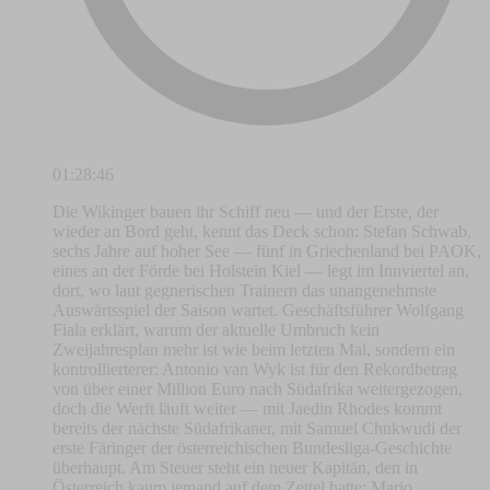
01:28:46
Die Wikinger bauen ihr Schiff neu — und der Erste, der
wieder an Bord geht, kennt das Deck schon: Stefan Schwab,
sechs Jahre auf hoher See — fünf in Griechenland bei PAOK,
eines an der Förde bei Holstein Kiel — legt im Innviertel an,
dort, wo laut gegnerischen Trainern das unangenehmste
Auswärtsspiel der Saison wartet. Geschäftsführer Wolfgang
Fiala erklärt, warum der aktuelle Umbruch kein
Zweijahresplan mehr ist wie beim letzten Mal, sondern ein
kontrollierterer: Antonio van Wyk ist für den Rekordbetrag
von über einer Million Euro nach Südafrika weitergezogen,
doch die Werft läuft weiter — mit Jaedin Rhodes kommt
bereits der nächste Südafrikaner, mit Samuel Chukwudi der
erste Färinger der österreichischen Bundesliga-Geschichte
überhaupt. Am Steuer steht ein neuer Kapitän, den in
Österreich kaum jemand auf dem Zettel hatte: Mario