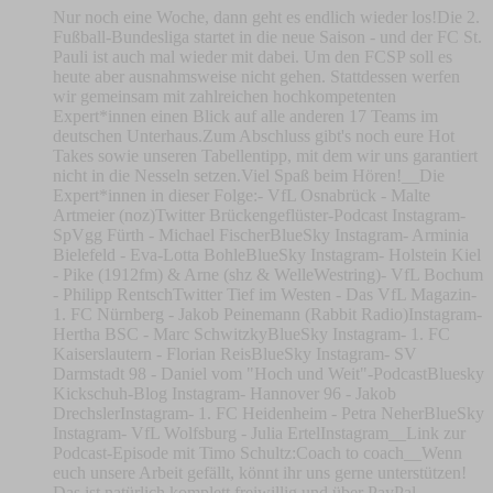
Nur noch eine Woche, dann geht es endlich wieder los!Die 2.
Fußball-Bundesliga startet in die neue Saison - und der FC St.
Pauli ist auch mal wieder mit dabei. Um den FCSP soll es
heute aber ausnahmsweise nicht gehen. Stattdessen werfen
wir gemeinsam mit zahlreichen hochkompetenten
Expert*innen einen Blick auf alle anderen 17 Teams im
deutschen Unterhaus.Zum Abschluss gibt's noch eure Hot
Takes sowie unseren Tabellentipp, mit dem wir uns garantiert
nicht in die Nesseln setzen.Viel Spaß beim Hören!__Die
Expert*innen in dieser Folge:- VfL Osnabrück - Malte
Artmeier (noz)Twitter Brückengeflüster-Podcast Instagram-
SpVgg Fürth - Michael FischerBlueSky Instagram- Arminia
Bielefeld - Eva-Lotta BohleBlueSky Instagram- Holstein Kiel
- Pike (1912fm) & Arne (shz & WelleWestring)- VfL Bochum
- Philipp RentschTwitter Tief im Westen - Das VfL Magazin-
1. FC Nürnberg - Jakob Peinemann (Rabbit Radio)Instagram-
Hertha BSC - Marc SchwitzkyBlueSky Instagram- 1. FC
Kaiserslautern - Florian ReisBlueSky Instagram- SV
Darmstadt 98 - Daniel vom "Hoch und Weit"-PodcastBluesky
Kickschuh-Blog Instagram- Hannover 96 - Jakob
DrechslerInstagram- 1. FC Heidenheim - Petra NeherBlueSky
Instagram- VfL Wolfsburg - Julia ErtelInstagram__Link zur
Podcast-Episode mit Timo Schultz:Coach to coach__Wenn
euch unsere Arbeit gefällt, könnt ihr uns gerne unterstützen!
Das ist natürlich komplett freiwillig und über PayPal