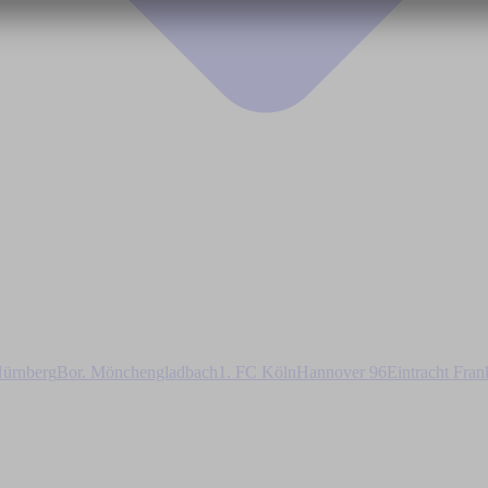
ürnberg
Bor. Mönchengladbach
1. FC Köln
Hannover 96
Eintracht Fran