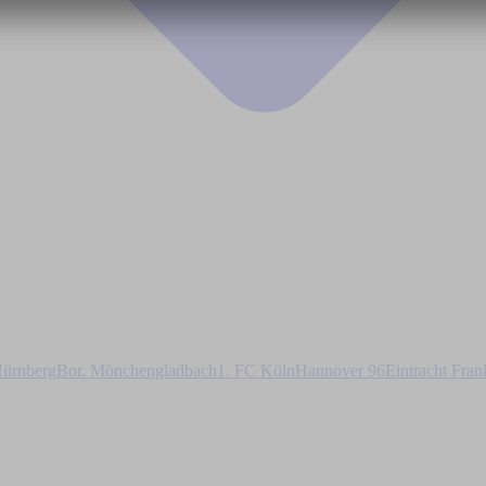
ürnberg
Bor. Mönchengladbach
1. FC Köln
Hannover 96
Eintracht Fran