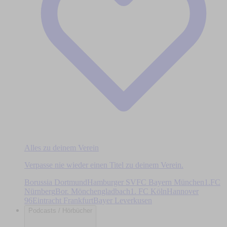
Alles zu deinem Verein
Verpasse nie wieder einen Titel zu deinem Verein.
Borussia Dortmund
Hamburger SV
FC Bayern München
1.FC
Nürnberg
Bor. Mönchengladbach
1. FC Köln
Hannover
96
Eintracht Frankfurt
Bayer Leverkusen
Podcasts / Hörbücher