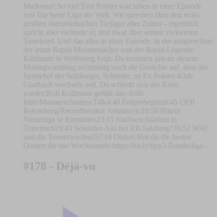
Maderner! So viel Toni Polster war selten in einer Episode
von Die beste Liga der Welt. Wir sprechen über den wohl
größten österreichischen Torjäger aller Zeiten – eigentlich
spricht aber vielmehr er, und zwar über seinen verlorenen
Torrekord. Und das alles in einer Episode, in der ausgerechnet
der letzte Rapid-Meistermacher nun der Rapid-Legende
Kühbauer in Wolfsberg folgt. Da kommen just an diesem
Montagvormittag rechtzeitig noch die Gerüchte auf, dass der
Sportchef der Salzburger, Schröder, zu Ex-Polster-Klub
Gladbach wechseln soll. Da schließt sich der Kreis
wieder!Roli Kollmann gefällt das.-0:00
Intro/Mannerschnitten-Talk4:46 Folgenbeginn6:45 ÖFB
Rekordsieg/Recordbreaker Arnautovic16:58 Bittere
Niederliga in Rumänien23:15 Nachwuchsarbeit in
Österreich29:43 Schröder-Aus bei RB Salzburg?36:52 WAC
und die Trainerwechsel57:18 Orakel-Hol dir die besten
Quoten für das Wochenende:https://bit.ly/tipp3-Bundesliga-
#178 - Déjà-vu