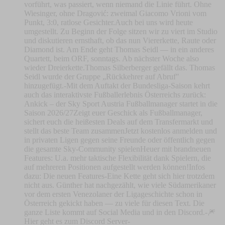
vorführt, was passiert, wenn niemand die Linie führt. Ohne
Wiesinger, ohne Dragović: zweimal Giacomo Vrioni vom
Punkt, 3:0, ratlose Gesichter.Auch bei uns wird heute
umgestellt. Zu Beginn der Folge sitzen wir zu viert im Studio
und diskutieren ernsthaft, ob das nun Viererkette, Raute oder
Diamond ist. Am Ende geht Thomas Seidl — in ein anderes
Quartett, beim ORF, sonntags. Ab nächster Woche also
wieder Dreierkette.Thomas Silberberger gefällt das. Thomas
Seidl wurde der Gruppe „Rückkehrer auf Abruf"
hinzugefügt.-Mit dem Auftakt der Bundesliga-Saison kehrt
auch das interaktivste Fußballerlebnis Österreichs zurück:
Ankick – der Sky Sport Austria Fußballmanager startet in die
Saison 2026/27Zeigt euer Geschick als Fußballmanager,
sichert euch die heißesten Deals auf dem Transfermarkt und
stellt das beste Team zusammenJetzt kostenlos anmelden und
in privaten Ligen gegen seine Freunde oder öffentlich gegen
die gesamte Sky-Community spielenHeuer mit brandneuen
Features: U.a. mehr taktische Flexibilität dank Spielern, die
auf mehreren Positionen aufgestellt werden können!Infos
dazu: Die neuen Features-Eine Kette geht sich hier trotzdem
nicht aus. Günther hat nachgezählt, wie viele Südamerikaner
vor dem ersten Venezolaner der Ligageschichte schon in
Österreich gekickt haben — zu viele für diesen Text. Die
ganze Liste kommt auf Social Media und in den Discord.-⁠⁠⁠⁠⁠⁠⁠⁠🎆
Hier geht es zum Discord Server⁠⁠⁠⁠⁠⁠⁠⁠⁠⁠⁠⁠⁠⁠⁠⁠⁠⁠⁠⁠⁠⁠⁠⁠⁠⁠⁠⁠⁠⁠⁠⁠⁠⁠⁠⁠-