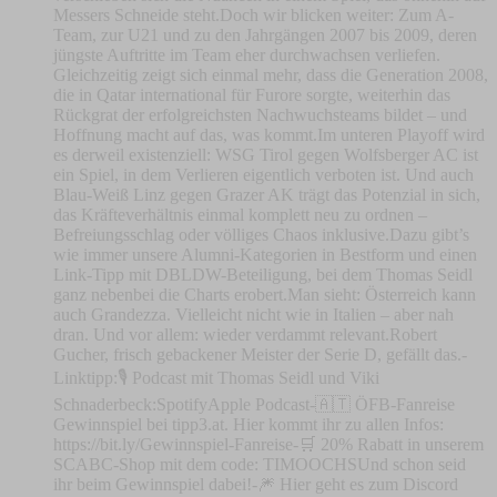
Messers Schneide steht.Doch wir blicken weiter: Zum A-
Team, zur U21 und zu den Jahrgängen 2007 bis 2009, deren
jüngste Auftritte im Team eher durchwachsen verliefen.
Gleichzeitig zeigt sich einmal mehr, dass die Generation 2008,
die in Qatar international für Furore sorgte, weiterhin das
Rückgrat der erfolgreichsten Nachwuchsteams bildet – und
Hoffnung macht auf das, was kommt.Im unteren Playoff wird
es derweil existenziell: WSG Tirol gegen Wolfsberger AC ist
ein Spiel, in dem Verlieren eigentlich verboten ist. Und auch
Blau-Weiß Linz gegen Grazer AK trägt das Potenzial in sich,
das Kräfteverhältnis einmal komplett neu zu ordnen –
Befreiungsschlag oder völliges Chaos inklusive.Dazu gibt’s
wie immer unsere Alumni-Kategorien in Bestform und einen
Link-Tipp mit DBLDW-Beteiligung, bei dem Thomas Seidl
ganz nebenbei die Charts erobert.Man sieht: Österreich kann
auch Grandezza. Vielleicht nicht wie in Italien – aber nah
dran. Und vor allem: wieder verdammt relevant.Robert
Gucher, frisch gebackener Meister der Serie D, gefällt das.-
Linktipp:🎙️ Podcast mit Thomas Seidl und Viki
Schnaderbeck:⁠Spotify⁠⁠Apple Podcast⁠-⁠⁠🇦🇹 ÖFB-Fanreise
Gewinnspiel bei tipp3.at. Hier kommt ihr zu allen Infos:
https://bit.ly/Gewinnspiel-Fanreise⁠-🛒 20% Rabatt in unserem
⁠SCABC-Shop⁠ mit dem code: TIMOOCHSUnd schon seid
ihr beim Gewinnspiel dabei!-⁠🎆 Hier geht es zum Discord