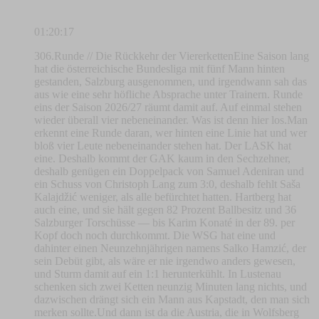
01:20:17
306.Runde // Die Rückkehr der ViererkettenEine Saison lang
hat die österreichische Bundesliga mit fünf Mann hinten
gestanden, Salzburg ausgenommen, und irgendwann sah das
aus wie eine sehr höfliche Absprache unter Trainern. Runde
eins der Saison 2026/27 räumt damit auf. Auf einmal stehen
wieder überall vier nebeneinander. Was ist denn hier los.Man
erkennt eine Runde daran, wer hinten eine Linie hat und wer
bloß vier Leute nebeneinander stehen hat. Der LASK hat
eine. Deshalb kommt der GAK kaum in den Sechzehner,
deshalb genügen ein Doppelpack von Samuel Adeniran und
ein Schuss von Christoph Lang zum 3:0, deshalb fehlt Saša
Kalajdžić weniger, als alle befürchtet hatten. Hartberg hat
auch eine, und sie hält gegen 82 Prozent Ballbesitz und 36
Salzburger Torschüsse — bis Karim Konaté in der 89. per
Kopf doch noch durchkommt. Die WSG hat eine und
dahinter einen Neunzehnjährigen namens Salko Hamzić, der
sein Debüt gibt, als wäre er nie irgendwo anders gewesen,
und Sturm damit auf ein 1:1 herunterkühlt. In Lustenau
schenken sich zwei Ketten neunzig Minuten lang nichts, und
dazwischen drängt sich ein Mann aus Kapstadt, den man sich
merken sollte.Und dann ist da die Austria, die in Wolfsberg