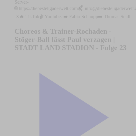
Server⁠⁠⁠⁠⁠⁠⁠⁠⁠⁠⁠⁠⁠⁠⁠⁠⁠⁠⁠⁠⁠⁠⁠⁠⁠⁠⁠⁠⁠⁠⁠⁠-
🌐 ⁠⁠⁠⁠⁠⁠⁠⁠⁠⁠⁠⁠⁠⁠⁠⁠⁠⁠⁠⁠⁠⁠⁠⁠⁠⁠⁠⁠⁠⁠⁠⁠⁠⁠⁠⁠⁠⁠⁠⁠⁠⁠⁠⁠⁠⁠⁠⁠⁠⁠⁠⁠⁠⁠⁠⁠⁠https://diebesteligaderwelt.com⁠⁠⁠⁠⁠⁠⁠⁠⁠⁠⁠⁠⁠⁠⁠⁠⁠⁠⁠⁠⁠⁠⁠⁠⁠⁠⁠⁠⁠⁠⁠⁠⁠⁠⁠⁠⁠⁠⁠⁠⁠⁠⁠⁠⁠⁠⁠⁠⁠⁠⁠⁠⁠⁠⁠⁠⁠📬 ⁠⁠⁠⁠⁠
info@diebesteligaderwelt
⁠⁠⁠⁠⁠⁠⁠⁠⁠⁠⁠⁠⁠⁠⁠⁠⁠⁠⁠⁠⁠⁠⁠⁠⁠⁠⁠⁠⁠⁠⁠⁠⁠⁠⁠⁠⁠⁠⁠⁠⁠⁠⁠⁠⁠⁠⁠⁠⁠⁠⁠⁠⁠⁠⁠⁠⁠⁠⁠⁠⁠⁠⁠⁠⁠⁠⁠⁠⁠⁠⁠⁠⁠⁠⁠⁠⁠⁠⁠⁠⁠⁠⁠⁠⁠⁠⁠⁠⁠⁠X⁠⁠⁠⁠⁠⁠⁠⁠⁠⁠⁠⁠⁠⁠⁠⁠⁠⁠⁠⁠⁠⁠⁠⁠⁠⁠⁠⁠⁠⁠⁠⁠⁠⁠⁠⁠⁠⁠⁠⁠⁠⁠⁠⁠⁠⁠⁠⁠⁠⁠⁠⁠⁠⁠⁠⁠⁠⁠⁠⁠⁠⁠⁠⁠⁠⁠🔥 ⁠⁠⁠⁠⁠⁠⁠⁠⁠⁠⁠⁠⁠⁠⁠⁠⁠⁠⁠⁠⁠⁠⁠⁠⁠⁠⁠⁠⁠⁠⁠⁠⁠⁠⁠⁠⁠⁠⁠⁠⁠⁠⁠⁠⁠⁠⁠⁠⁠⁠⁠⁠⁠⁠⁠⁠⁠⁠⁠⁠⁠⁠⁠⁠⁠⁠⁠⁠⁠⁠⁠⁠⁠⁠⁠⁠⁠⁠⁠⁠⁠⁠⁠⁠⁠⁠⁠TikTok⁠⁠⁠⁠⁠⁠⁠⁠⁠⁠⁠⁠⁠⁠⁠⁠⁠⁠⁠⁠⁠⁠⁠⁠⁠⁠⁠⁠⁠⁠⁠⁠⁠⁠⁠⁠⁠⁠⁠⁠⁠⁠⁠⁠⁠⁠⁠⁠⁠⁠⁠⁠⁠⁠⁠⁠⁠⁠⁠⁠⁠⁠⁠⁠⁠⁠⁠⁠⁠⁠⁠⁠⁠⁠⁠⁠⁠⁠⁠⁠⁠⁠⁠⁠⁠⁠⁠🎬 ⁠⁠⁠⁠⁠⁠⁠⁠⁠⁠⁠⁠⁠⁠⁠⁠⁠⁠⁠⁠⁠⁠⁠⁠⁠⁠⁠⁠⁠⁠⁠⁠⁠⁠⁠⁠⁠⁠⁠⁠⁠⁠⁠⁠⁠⁠⁠⁠⁠⁠⁠⁠⁠⁠⁠⁠⁠⁠⁠⁠⁠⁠⁠⁠⁠⁠⁠⁠⁠⁠⁠⁠⁠⁠⁠⁠⁠⁠⁠⁠⁠⁠⁠⁠⁠⁠⁠Youtube⁠⁠⁠⁠⁠⁠⁠⁠⁠⁠⁠⁠⁠⁠⁠⁠⁠⁠⁠⁠⁠⁠⁠⁠⁠⁠⁠⁠⁠⁠⁠⁠⁠⁠⁠⁠⁠⁠⁠⁠⁠⁠⁠⁠⁠⁠⁠⁠⁠⁠⁠⁠⁠⁠⁠⁠⁠⁠⁠⁠⁠⁠⁠⁠⁠⁠⁠⁠⁠⁠⁠⁠⁠⁠⁠⁠⁠⁠⁠⁠⁠⁠⁠⁠⁠⁠⁠- ➡️ ⁠⁠⁠⁠⁠⁠⁠⁠⁠⁠⁠⁠⁠⁠⁠⁠⁠⁠⁠⁠⁠⁠⁠⁠⁠⁠⁠⁠⁠⁠⁠⁠⁠⁠⁠⁠⁠⁠⁠⁠⁠⁠⁠⁠⁠⁠⁠⁠⁠⁠⁠⁠⁠⁠⁠⁠⁠⁠⁠Fabio Schaupp⁠⁠➡️ ⁠⁠⁠⁠⁠⁠⁠⁠⁠⁠⁠⁠⁠⁠⁠⁠⁠⁠⁠⁠⁠⁠⁠⁠⁠⁠⁠⁠⁠⁠⁠⁠⁠⁠⁠⁠⁠⁠⁠⁠⁠⁠⁠⁠⁠⁠⁠⁠⁠⁠⁠⁠⁠⁠⁠⁠⁠⁠Thomas Seidl
Choreos & Trainer-Rochaden -
Stöger-Ball lässt Paul verzagen |
STADT LAND STADION - Folge 23