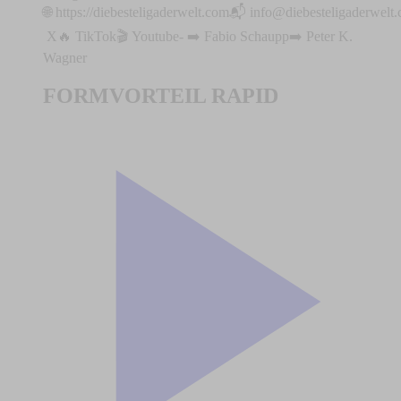
🌐 ⁠⁠⁠⁠⁠⁠⁠⁠⁠⁠⁠⁠⁠⁠⁠⁠⁠⁠⁠⁠⁠⁠⁠⁠⁠⁠⁠⁠⁠⁠⁠⁠⁠⁠⁠⁠⁠⁠⁠⁠⁠⁠⁠⁠⁠⁠⁠⁠⁠⁠⁠⁠⁠⁠⁠⁠⁠⁠⁠⁠⁠https://diebesteligaderwelt.com⁠⁠⁠⁠⁠⁠⁠⁠⁠⁠⁠⁠⁠⁠⁠⁠⁠⁠⁠⁠⁠⁠⁠⁠⁠⁠⁠⁠⁠⁠⁠⁠⁠⁠⁠⁠⁠⁠⁠⁠⁠⁠⁠⁠⁠⁠⁠⁠⁠⁠⁠⁠⁠⁠⁠⁠⁠⁠⁠⁠⁠📬 ⁠⁠⁠⁠⁠
info@diebesteligaderwelt
⁠⁠⁠⁠⁠⁠⁠⁠⁠⁠⁠⁠⁠⁠⁠⁠⁠⁠⁠⁠⁠⁠⁠⁠⁠⁠⁠⁠⁠⁠⁠⁠⁠⁠⁠⁠⁠⁠⁠⁠⁠⁠⁠⁠⁠⁠⁠⁠⁠⁠⁠⁠⁠⁠⁠⁠⁠⁠⁠⁠⁠⁠⁠⁠⁠⁠⁠⁠⁠⁠⁠⁠⁠⁠⁠⁠⁠⁠⁠⁠⁠⁠⁠⁠⁠⁠⁠⁠⁠⁠⁠⁠⁠⁠X⁠⁠⁠⁠⁠⁠⁠⁠⁠⁠⁠⁠⁠⁠⁠⁠⁠⁠⁠⁠⁠⁠⁠⁠⁠⁠⁠⁠⁠⁠⁠⁠⁠⁠⁠⁠⁠⁠⁠⁠⁠⁠⁠⁠⁠⁠⁠⁠⁠⁠⁠⁠⁠⁠⁠⁠⁠⁠⁠⁠⁠⁠⁠⁠⁠⁠⁠⁠⁠⁠🔥 ⁠⁠⁠⁠⁠⁠⁠⁠⁠⁠⁠⁠⁠⁠⁠⁠⁠⁠⁠⁠⁠⁠⁠⁠⁠⁠⁠⁠⁠⁠⁠⁠⁠⁠⁠⁠⁠⁠⁠⁠⁠⁠⁠⁠⁠⁠⁠⁠⁠⁠⁠⁠⁠⁠⁠⁠⁠⁠⁠⁠⁠⁠⁠⁠⁠⁠⁠⁠⁠⁠⁠⁠⁠⁠⁠⁠⁠⁠⁠⁠⁠⁠⁠⁠⁠⁠⁠⁠⁠⁠⁠TikTok⁠⁠⁠⁠⁠⁠⁠⁠⁠⁠⁠⁠⁠⁠⁠⁠⁠⁠⁠⁠⁠⁠⁠⁠⁠⁠⁠⁠⁠⁠⁠⁠⁠⁠⁠⁠⁠⁠⁠⁠⁠⁠⁠⁠⁠⁠⁠⁠⁠⁠⁠⁠⁠⁠⁠⁠⁠⁠⁠⁠⁠⁠⁠⁠⁠⁠⁠⁠⁠⁠⁠⁠⁠⁠⁠⁠⁠⁠⁠⁠⁠⁠⁠⁠⁠⁠⁠⁠⁠⁠⁠🎬 ⁠⁠⁠⁠⁠⁠⁠⁠⁠⁠⁠⁠⁠⁠⁠⁠⁠⁠⁠⁠⁠⁠⁠⁠⁠⁠⁠⁠⁠⁠⁠⁠⁠⁠⁠⁠⁠⁠⁠⁠⁠⁠⁠⁠⁠⁠⁠⁠⁠⁠⁠⁠⁠⁠⁠⁠⁠⁠⁠⁠⁠⁠⁠⁠⁠⁠⁠⁠⁠⁠⁠⁠⁠⁠⁠⁠⁠⁠⁠⁠⁠⁠⁠⁠⁠⁠⁠⁠⁠⁠⁠Youtube⁠⁠⁠⁠⁠⁠⁠⁠⁠⁠⁠⁠⁠⁠⁠⁠⁠⁠⁠⁠⁠⁠⁠⁠⁠⁠⁠⁠⁠⁠⁠⁠⁠⁠⁠⁠⁠⁠⁠⁠⁠⁠⁠⁠⁠⁠⁠⁠⁠⁠⁠⁠⁠⁠⁠⁠⁠⁠⁠⁠⁠⁠⁠⁠⁠⁠⁠⁠⁠⁠⁠⁠⁠⁠⁠⁠⁠⁠⁠⁠⁠⁠⁠⁠⁠⁠⁠⁠⁠⁠⁠- ➡️ ⁠⁠⁠⁠⁠⁠⁠⁠⁠⁠⁠⁠⁠⁠⁠⁠⁠⁠⁠⁠⁠⁠⁠⁠⁠⁠⁠⁠⁠⁠⁠⁠⁠⁠⁠⁠⁠⁠⁠⁠⁠⁠⁠⁠⁠⁠⁠⁠⁠⁠⁠⁠⁠⁠⁠⁠⁠⁠⁠⁠⁠⁠⁠Fabio Schaupp⁠⁠⁠⁠⁠⁠⁠⁠⁠⁠⁠⁠⁠⁠⁠⁠⁠⁠⁠⁠⁠⁠⁠⁠⁠⁠⁠⁠⁠⁠⁠⁠⁠⁠⁠⁠⁠➡️ ⁠⁠⁠⁠⁠⁠⁠⁠⁠⁠⁠⁠⁠⁠⁠⁠⁠⁠⁠⁠⁠⁠⁠⁠⁠⁠⁠⁠⁠⁠⁠⁠⁠⁠⁠⁠⁠⁠⁠⁠⁠⁠⁠⁠⁠⁠⁠⁠⁠⁠⁠⁠⁠⁠⁠⁠⁠⁠⁠⁠⁠⁠⁠P⁠eter K.
Wagner
FORMVORTEIL RAPID