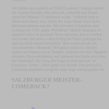
Wir fühlen uns wirklich an 2024/25 erinnert. Damals startete
die Austria ebenfalls sehr schwach, während man Rapid
schon die Mission 33 andichten wollte. Vielleicht liegt es
daher auch daran, dass Stefan die Lage immer noch nicht
überdramatisieren möchte. Wie bewertet er Ergebnis und
Leistung des FAK gegen Wolfsberg? Markus hingegen ist
natürlich schon in gewisser Weise entzückt, dass es endlich
mal wieder mit einem vollen Erfolg bei Sturm geklappt hat -
und das nicht einmal unverdient. Was waren jeweils die
entscheidenden Momente? Wir gehen drauf ein, blicken
zudem auf Ostrava sowie Dundee, widmen uns dem Tippspiel
inklusive Preisverkündung und sinnieren nochmals kurz über
die Handregel. Der Song der Folge kommt diesmal "in
Extremen" daher! ;-)Hier geht's zur Spotify Playlist!⁠⁠NoGo-
Linkliste⁠Kontaktiert und gerne unter ⁠
nogo.wien@gmail.com
SALZBURGER MEISTER-
COMEBACK?