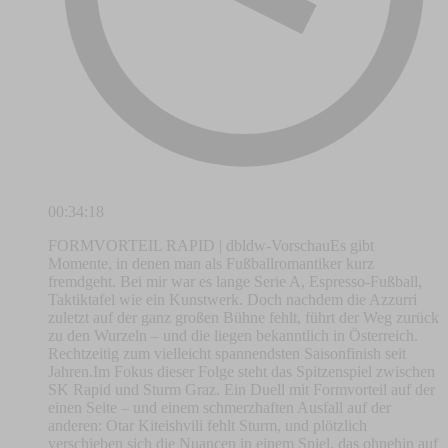
00:34:18
FORMVORTEIL RAPID | dbldw-VorschauEs gibt
Momente, in denen man als Fußballromantiker kurz
fremdgeht. Bei mir war es lange Serie A, Espresso-Fußball,
Taktiktafel wie ein Kunstwerk. Doch nachdem die Azzurri
zuletzt auf der ganz großen Bühne fehlt, führt der Weg zurück
zu den Wurzeln – und die liegen bekanntlich in Österreich.
Rechtzeitig zum vielleicht spannendsten Saisonfinish seit
Jahren.Im Fokus dieser Folge steht das Spitzenspiel zwischen
SK Rapid und Sturm Graz. Ein Duell mit Formvorteil auf der
einen Seite – und einem schmerzhaften Ausfall auf der
anderen: Otar Kiteishvili fehlt Sturm, und plötzlich
verschieben sich die Nuancen in einem Spiel, das ohnehin auf