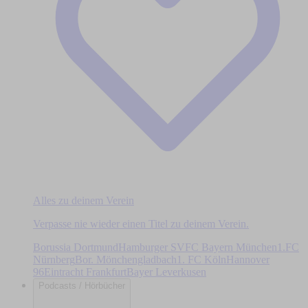
Alles zu deinem Verein
Verpasse nie wieder einen Titel zu deinem Verein.
Borussia Dortmund
Hamburger SV
FC Bayern München
1.FC
Nürnberg
Bor. Mönchengladbach
1. FC Köln
Hannover
96
Eintracht Frankfurt
Bayer Leverkusen
Podcasts / Hörbücher