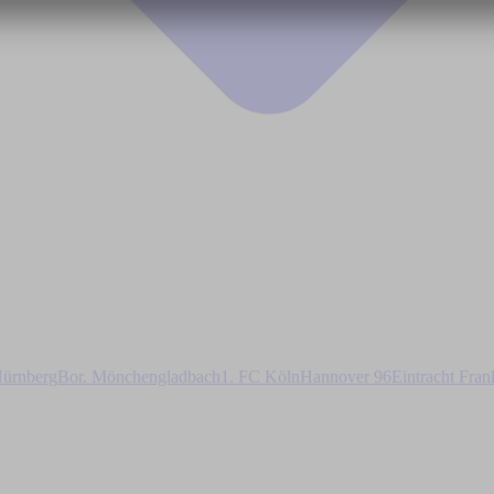
ürnberg
Bor. Mönchengladbach
1. FC Köln
Hannover 96
Eintracht Fran