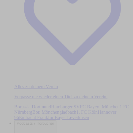
Alles zu deinem Verein
Verpasse nie wieder einen Titel zu deinem Verein.
Borussia Dortmund
Hamburger SV
FC Bayern München
1.FC
Nürnberg
Bor. Mönchengladbach
1. FC Köln
Hannover
96
Eintracht Frankfurt
Bayer Leverkusen
Podcasts / Hörbücher