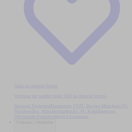
Alles zu deinem Verein
Verpasse nie wieder einen Titel zu deinem Verein.
Borussia Dortmund
Hamburger SV
FC Bayern München
1.FC
Nürnberg
Bor. Mönchengladbach
1. FC Köln
Hannover
96
Eintracht Frankfurt
Bayer Leverkusen
Podcasts / Hörbücher