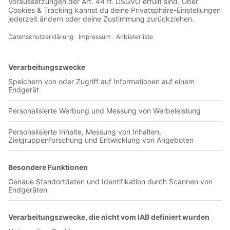
00:11:52
(Pini) Das Heft aus der Feder der Ultras Rapid Block West
1988 ist im Herbst 2000 erschienen. Sie berichten von der
enttäuschenden Saison 1999/2000 sowie dem Auftakt der
Folgesaison. Unter anderem schildern sie, wie sie beim Derby
gegen die Austria die Wiener-Skyline-Choreo vorbereitet
sowie durchgeführt haben und zur UEFA-Cup-Qualifikation
nach Albanien gereist sind. Auch von ihren Groundhopping-
Touren berichten die Verfasser. So waren sie unter anderem in
Italien, England und Deutschland sowie einem Spiel der EM
2000 unterwegs. Das Heft wird abgerundet von einer
Fanclubvorstellung der Generation Grenat Metz 1995 vom
FC Metz.
Olympia-Verlag GmbH