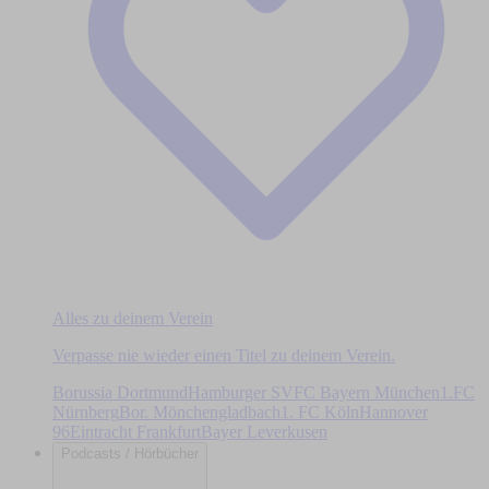
Alles zu deinem Verein
Verpasse nie wieder einen Titel zu deinem Verein.
Borussia Dortmund
Hamburger SV
FC Bayern München
1.FC
Nürnberg
Bor. Mönchengladbach
1. FC Köln
Hannover
96
Eintracht Frankfurt
Bayer Leverkusen
Podcasts / Hörbücher