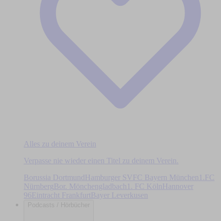
Alles zu deinem Verein
Verpasse nie wieder einen Titel zu deinem Verein.
Borussia Dortmund
Hamburger SV
FC Bayern München
1.FC
Nürnberg
Bor. Mönchengladbach
1. FC Köln
Hannover
96
Eintracht Frankfurt
Bayer Leverkusen
Podcasts / Hörbücher