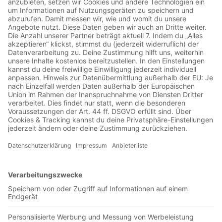
O-Ton: Ausschnitt aus der Pressekonferenz nach der DFB-
Niederlage gegen Österreich (22.12023). Minute 1:.O-Ton:
Ausschnitt aus der Pressekonferenz nach dem deutschen EM-
Viertelfinal-Aus gegen Spanien (05.07.2024). Minute 4: O-
Ton von Bayern-Pressesprecher Dieter Nickles: Ausschnitt
aus der Pressekonferenz zur Vorstellung von Sadio Mané
beim FC Bayern (22.06.2022). Minute 7: Schreibmaschine,
auch bei folgenden Nutzungen aus "old typewriter.wav by
monotraum". Minute 8: Schreibmaschine, auch bei folgenden
Nutzungen aus "old typewriter.wav by monotraum". Minute
9: Schreibmaschine, auch bei folgenden Nutzungen aus "old
typewriter.wav by monotraum". Minute 10: Schreibmaschine,
auch bei folgenden Nutzungen aus "old typewriter.wav by
monotraum". Minute 12: Streicherstück, auch bei folgender
Nutzung "sneaky.wav by so6er". Minute 13: O-Ton aus
ZDF-Sportstudio vom 1. Bundesliga-Spieltag 2022/23 aus der
Partie zwischen Eintracht Frankfurt und Bayern (05.08.2022).
Minute 16: O-Ton aus ZDF-Sportstudio vom 7. Bundesliga-
Spieltag 2022/23 aus der Partie zwischen dem FC Augsburg
und dem FC Bayern (17.09.2022). Minute 17: O-Ton von
Julian Nagelsmann: Ausschnitt aus der Pressekonferenz nach
dem Spiel zwischen Augsburg und dem FC Bayern
(17.09.2022). Minute 18: O-Ton von Julian Nagelsmann:
Ausschnitt aus der Pressekonferenz nach dem Spiel zwischen
Augsburg und dem FC Bayern (17.09.2022). Minute 20: