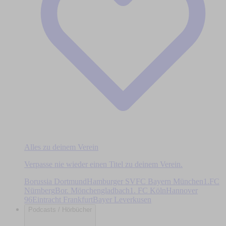
Alles zu deinem Verein
Verpasse nie wieder einen Titel zu deinem Verein.
Borussia Dortmund
Hamburger SV
FC Bayern München
1.FC
Nürnberg
Bor. Mönchengladbach
1. FC Köln
Hannover
96
Eintracht Frankfurt
Bayer Leverkusen
Podcasts / Hörbücher