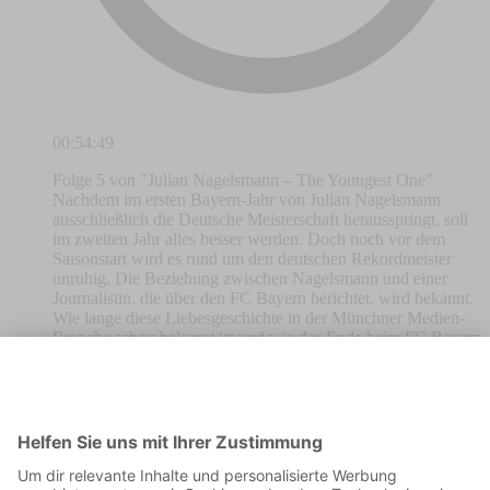
00:54:49
Folge 5 von "Julian Nagelsmann – The Youngest One"
Nachdem im ersten Bayern-Jahr von Julian Nagelsmann
ausschließlich die Deutsche Meisterschaft herausspringt, soll
im zweiten Jahr alles besser werden. Doch noch vor dem
Saisonstart wird es rund um den deutschen Rekordmeister
unruhig. Die Beziehung zwischen Nagelsmann und einer
Journalistin, die über den FC Bayern berichtet, wird bekannt.
Wie lange diese Liebesgeschichte in der Münchner Medien-
Branche schon bekannt ist und wie das Ende beim FC Bayern
abläuft, hört ihr in Folge 5 von "Julian Nagelsmann – The
Youngest One". Viel Spaß! Shownotes Minute 1:
Klavierstück, auch bei folgender Nutzung aus "Piano loops
138 efect octave long loop 120 bpm by josefpres". Minute 1:
O-Ton: Ausschnitt aus dem Vereins-Podcasts des FC Bayern.
Minute 1: O-Ton: Ausschnitt aus Pressekonferenz vor dem
Hoffenheim-Heimspiel gegen Braga (13.09.2017). Minute 1: