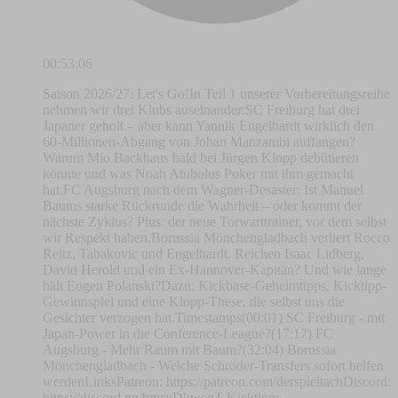
00:53:06
Saison 2026/27: Let's Go!In Teil 1 unserer Vorbereitungsreihe
nehmen wir drei Klubs auseinander:SC Freiburg hat drei
Japaner geholt – aber kann Yannik Engelhardt wirklich den
60-Millionen-Abgang von Johan Manzambi auffangen?
Warum Mio Backhaus bald bei Jürgen Klopp debütieren
könnte und was Noah Atubolus Poker mit ihm gemacht
hat.FC Augsburg nach dem Wagner-Desaster: Ist Manuel
Baums starke Rückrunde die Wahrheit – oder kommt der
nächste Zyklus? Plus: der neue Torwarttrainer, vor dem selbst
wir Respekt haben.Borussia Mönchengladbach verliert Rocco
Reitz, Tabakovic und Engelhardt. Reichen Isaac Lidberg,
David Herold und ein Ex-Hannover-Kapitän? Und wie lange
hält Eugen Polanski?Dazu: Kickbase-Geheimtipps, Kicktipp-
Gewinnspiel und eine Klopp-These, die selbst uns die
Gesichter verzogen hat.Timestamps(00:01) SC Freiburg - mit
Japan-Power in die Conference-League?(17:17) FC
Augsburg - Mehr Raum mit Baum?(32:04) Borussia
Mönchengladbach - Welche Schröder-Transfers sofort helfen
werdenLinksPatreon: ⁠⁠https://patreon.com/derspieltach⁠⁠Discord:
⁠⁠https://discord.gg/bmsxDkwcqT⁠⁠ Kicktipp: