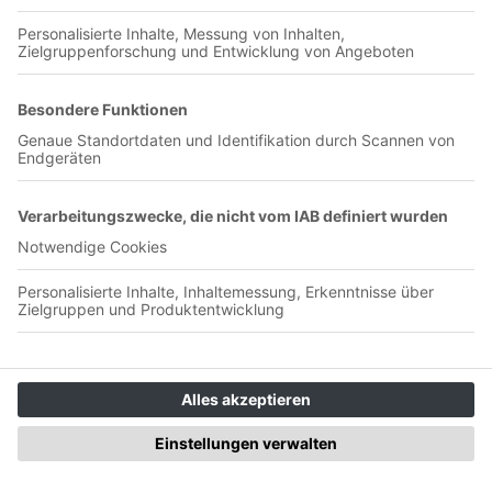
Zuschauergeräusche, auch bei folgenden Nutzungen aus
"End of football game by litz0815". Minute 20:
Schreibmaschine, auch bei folgenden Nutzungen aus "old
typewriter.wav by monotraum". Minute 22: O-Ton aus ZDF-
Sportstudio vom 9. Bundesliga-Spieltag 2022/23 aus der
Partie zwischen Borussia Dortmund und dem FC Bayern
(08.10.2022). Minute 23: O-Töne von Julian Nagelsmann
und Sebastian Hellmann aus Sky-Übertragung vom 9.
Bundesliga-Spieltag 2022/23. Minute 25: Atmosphärischer
Ausschnitt aus Bayern-Training in Doha (11.01.2023).
Minute 25: Orchestraler G-Dur-Septakkord, auch bei
folgender Nutzung aus "(Low) G Major 7 [Reversed Piano
Ambient] by TheOrchestraGuy". Minute 26:
Schreibmaschine, auch bei folgenden Nutzungen aus "old
typewriter.wav by monotraum". Minute 31: O-Ton von Julian
Nagelsmann: Ausschnitt aus ran-Bundesliga-Übertragung der
Partie zwischen dem FC Bayern und dem 1. FC Köln
(24.01.2023) Minute 31: Schreibmaschine, auch bei
folgenden Nutzungen aus "old typewriter.wav by
monotraum". Minute 33: Orchestraler G-Dur-Septakkord,
auch bei folgender Nutzung aus "(Low) G Major 7 [Reversed
Piano Ambient] by TheOrchestraGuy". Minute 33: O-Ton aus
Dazn-Übertragung des Champions-League-Rückspiels
zwischen dem FC Bayern und Paris (08.03.2023). Minute 34:
O-Ton aus Dazn-Übertragung des Champions-League-