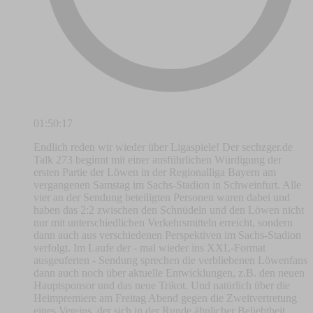
01:50:17
Endlich reden wir wieder über Ligaspiele! Der sechzger.de
Talk 273 beginnt mit einer ausführlichen Würdigung der
ersten Partie der Löwen in der Regionalliga Bayern am
vergangenen Samstag im Sachs-Stadion in Schweinfurt. Alle
vier an der Sendung beteiligten Personen waren dabei und
haben das 2:2 zwischen den Schnüdeln und den Löwen nicht
nur mit unterschiedlichen Verkehrsmitteln erreicht, sondern
dann auch aus verschiedenen Perspektiven im Sachs-Stadion
verfolgt. Im Laufe der - mal wieder ins XXL-Format
ausgeuferten - Sendung sprechen die verbliebenen Löwenfans
dann auch noch über aktuelle Entwicklungen, z.B. den neuen
Hauptsponsor und das neue Trikot. Und natürlich über die
Heimpremiere am Freitag Abend gegen die Zweitvertretung
eines Vereins, der sich in der Runde ähnlicher Beliebtheit