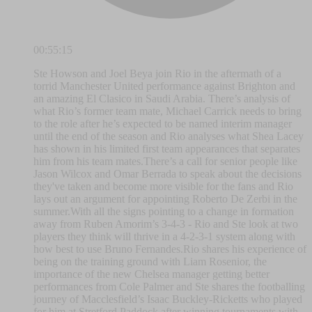
00:55:15
Ste Howson and Joel Beya join Rio in the aftermath of a
torrid Manchester United performance against Brighton and
an amazing El Clasico in Saudi Arabia. There’s analysis of
what Rio’s former team mate, Michael Carrick needs to bring
to the role after he’s expected to be named interim manager
until the end of the season and Rio analyses what Shea Lacey
has shown in his limited first team appearances that separates
him from his team mates.There’s a call for senior people like
Jason Wilcox and Omar Berrada to speak about the decisions
they've taken and become more visible for the fans and Rio
lays out an argument for appointing Roberto De Zerbi in the
summer.With all the signs pointing to a change in formation
away from Ruben Amorim’s 3-4-3 - Rio and Ste look at two
players they think will thrive in a 4-2-3-1 system along with
how best to use Bruno Fernandes.Rio shares his experience of
being on the training ground with Liam Rosenior, the
importance of the new Chelsea manager getting better
performances from Cole Palmer and Ste shares the footballing
journey of Macclesfield’s Isaac Buckley-Ricketts who played
for him at Stretford Paddock after winning tournaments with