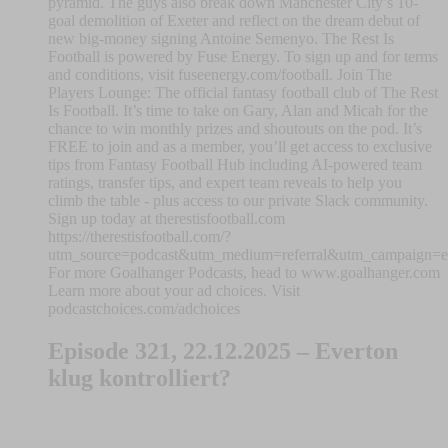
pyramid. The guys also break down Manchester City’s 10-
goal demolition of Exeter and reflect on the dream debut of
new big-money signing Antoine Semenyo. The Rest Is
Football is powered by Fuse Energy. To sign up and for terms
and conditions, visit fuseenergy.com/football. Join The
Players Lounge: The official fantasy football club of The Rest
Is Football. It’s time to take on Gary, Alan and Micah for the
chance to win monthly prizes and shoutouts on the pod. It’s
FREE to join and as a member, you’ll get access to exclusive
tips from Fantasy Football Hub including AI-powered team
ratings, transfer tips, and expert team reveals to help you
climb the table - plus access to our private Slack community.
Sign up today at therestisfootball.com
https://therestisfootball.com/?
utm_source=podcast&utm_medium=referral&utm_campaign=epi
For more Goalhanger Podcasts, head to www.goalhanger.com
Learn more about your ad choices. Visit
podcastchoices.com/adchoices
Episode 321, 22.12.2025 – Everton
klug kontrolliert?