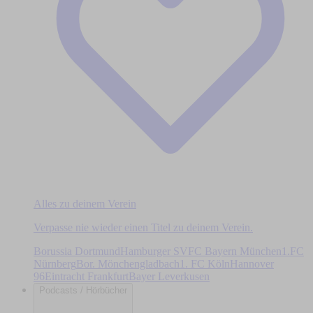
Alles zu deinem Verein
Verpasse nie wieder einen Titel zu deinem Verein.
Borussia Dortmund
Hamburger SV
FC Bayern München
1.FC
Nürnberg
Bor. Mönchengladbach
1. FC Köln
Hannover
96
Eintracht Frankfurt
Bayer Leverkusen
Podcasts / Hörbücher