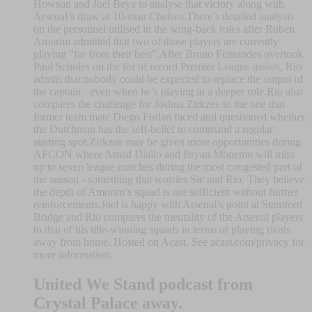
Howson and Joel Beya to analyse that victory along with
Arsenal’s draw at 10-man Chelsea.There’s detailed analysis
on the personnel utilised in the wing-back roles after Ruben
Amorim admitted that two of those players are currently
playing “far from their best”.After Bruno Fernandes overtook
Paul Scholes on the list of record Premier League assists, Rio
admits that nobody could be expected to replace the output of
the captain - even when he’s playing in a deeper role.Rio also
compares the challenge for Joshua Zirkzee to the one that
former team mate Diego Forlan faced and questioned whether
the Dutchman has the self-belief to command a regular
starting spot.Zirkzee may be given more opportunities during
AFCON where Amad Diallo and Bryan Mbuemo will miss
up to seven league matches during the most congested part of
the season - something that worries Ste and Rio. They believe
the depth of Amorim’s squad is not sufficient without further
reinforcements.Joel is happy with Arsenal’s point at Stamford
Bridge and Rio compares the mentality of the Arsenal players
to that of his title-winning squads in terms of playing rivals
away from home. Hosted on Acast. See acast.com/privacy for
more information.
United We Stand podcast from
Crystal Palace away.