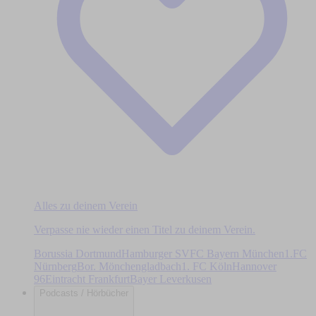
Alles zu deinem Verein
Verpasse nie wieder einen Titel zu deinem Verein.
Borussia Dortmund
Hamburger SV
FC Bayern München
1.FC
Nürnberg
Bor. Mönchengladbach
1. FC Köln
Hannover
96
Eintracht Frankfurt
Bayer Leverkusen
Podcasts / Hörbücher