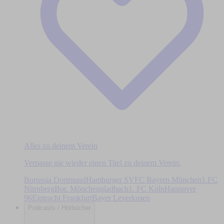
Alles zu deinem Verein
Verpasse nie wieder einen Titel zu deinem Verein.
Borussia Dortmund
Hamburger SV
FC Bayern München
1.FC
Nürnberg
Bor. Mönchengladbach
1. FC Köln
Hannover
96
Eintracht Frankfurt
Bayer Leverkusen
Podcasts / Hörbücher