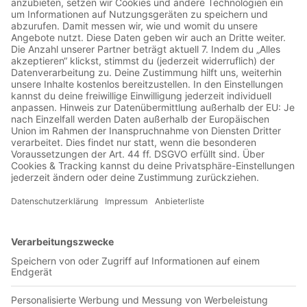
01:20:28
Heute ist Tobi Steer zu Gast vom SV Landshut. Der gebürtige