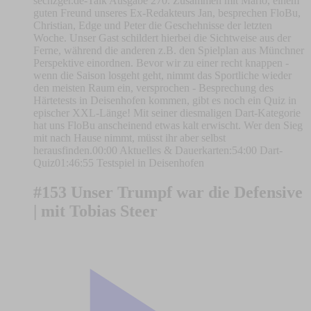
sechzger.de-Talk Ausgabe 270. Zusammen mit Mario, einem
guten Freund unseres Ex-Redakteurs Jan, besprechen FloBu,
Christian, Edge und Peter die Geschehnisse der letzten
Woche. Unser Gast schildert hierbei die Sichtweise aus der
Ferne, während die anderen z.B. den Spielplan aus Münchner
Perspektive einordnen. Bevor wir zu einer recht knappen -
wenn die Saison losgeht geht, nimmt das Sportliche wieder
den meisten Raum ein, versprochen - Besprechung des
Härtetests in Deisenhofen kommen, gibt es noch ein Quiz in
epischer XXL-Länge! Mit seiner diesmaligen Dart-Kategorie
hat uns FloBu anscheinend etwas kalt erwischt. Wer den Sieg
mit nach Hause nimmt, müsst ihr aber selbst
herausfinden.00:00 Aktuelles & Dauerkarten:54:00 Dart-
Quiz01:46:55 Testspiel in Deisenhofen
#153 Unser Trumpf war die Defensive
| mit Tobias Steer