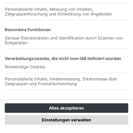
Landhuter berichtet uns, wie die letzte Saison in der
Landesliga Mitte gelaufen ist. Warum die Defensive so
entscheidend war für den Aufstieg und wie die Mannschaft
den Mallorcatrip verkraftet hat. Außerdem geht es um seine
Stationen, egal ob Landshut, Bayern München, Ingolstadt und
1860, Tobi hat schon alles hinter sich. Viel Spaß beim Hören!
Dieser Podcast wird vermarktet von der
Podcastbude.www.podcastbu.de - Full-Service-Podcast-
Agentur - Konzeption, Produktion, Vermarktung, Distribution
und Hosting.Du möchtest deinen Podcast auch kostenlos
hosten und damit Geld verdienen?Dann schaue auf
www.kostenlos-hosten.de und informiere dich.Dort erhältst
du alle Informationen zu unseren kostenlosen Podcast-
Hosting-Angeboten. kostenlos-hosten.de ist ein Produkt der
Podcastbude.
#250 / Juni 2026