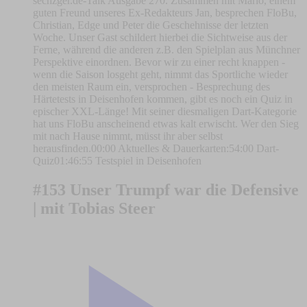
sechzger.de-Talk Ausgabe 270. Zusammen mit Mario, einem
guten Freund unseres Ex-Redakteurs Jan, besprechen FloBu,
Christian, Edge und Peter die Geschehnisse der letzten
Woche. Unser Gast schildert hierbei die Sichtweise aus der
Ferne, während die anderen z.B. den Spielplan aus Münchner
Perspektive einordnen. Bevor wir zu einer recht knappen -
wenn die Saison losgeht geht, nimmt das Sportliche wieder
den meisten Raum ein, versprochen - Besprechung des
Härtetests in Deisenhofen kommen, gibt es noch ein Quiz in
epischer XXL-Länge! Mit seiner diesmaligen Dart-Kategorie
hat uns FloBu anscheinend etwas kalt erwischt. Wer den Sieg
mit nach Hause nimmt, müsst ihr aber selbst
herausfinden.00:00 Aktuelles & Dauerkarten:54:00 Dart-
Quiz01:46:55 Testspiel in Deisenhofen
#153 Unser Trumpf war die Defensive
| mit Tobias Steer