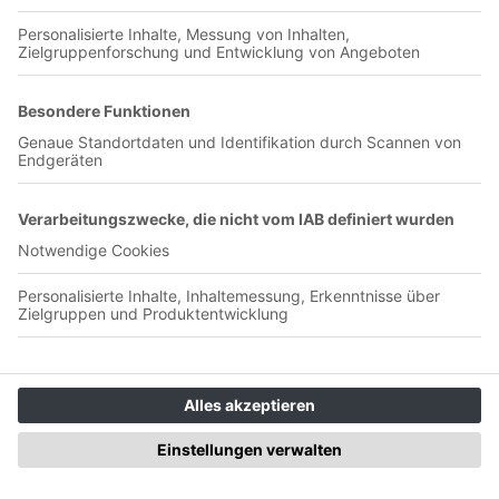
Landhuter berichtet uns, wie die letzte Saison in der
Landesliga Mitte gelaufen ist. Warum die Defensive so
entscheidend war für den Aufstieg und wie die Mannschaft
den Mallorcatrip verkraftet hat. Außerdem geht es um seine
Stationen, egal ob Landshut, Bayern München, Ingolstadt und
1860, Tobi hat schon alles hinter sich. Viel Spaß beim Hören!
Dieser Podcast wird vermarktet von der
Podcastbude.www.podcastbu.de - Full-Service-Podcast-
Agentur - Konzeption, Produktion, Vermarktung, Distribution
und Hosting.Du möchtest deinen Podcast auch kostenlos
hosten und damit Geld verdienen?Dann schaue auf
www.kostenlos-hosten.de und informiere dich.Dort erhältst
du alle Informationen zu unseren kostenlosen Podcast-
Hosting-Angeboten. kostenlos-hosten.de ist ein Produkt der
Podcastbude.
#250 / Juni 2026