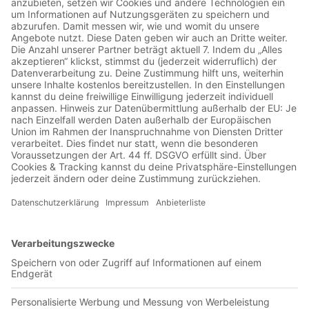
01:20:28
Heute ist Tobi Steer zu Gast vom SV Landshut. Der gebürtige