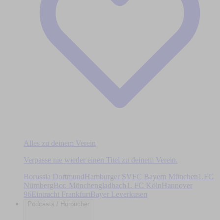
Alles zu deinem Verein
Verpasse nie wieder einen Titel zu deinem Verein.
Borussia Dortmund
Hamburger SV
FC Bayern München
1.FC
Nürnberg
Bor. Mönchengladbach
1. FC Köln
Hannover
96
Eintracht Frankfurt
Bayer Leverkusen
Podcasts / Hörbücher