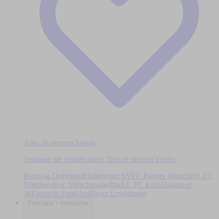
Alles zu deinem Verein
Verpasse nie wieder einen Titel zu deinem Verein.
Borussia Dortmund
Hamburger SV
FC Bayern München
1.FC
Nürnberg
Bor. Mönchengladbach
1. FC Köln
Hannover
96
Eintracht Frankfurt
Bayer Leverkusen
Podcasts / Hörbücher